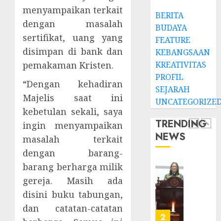
0
Clara
menyampaikan terkait
BERITA
Jennife
GKJ
dengan masalah
BUDAYA
Ditegu
Mejas
sertifikat, uang yang
di
Rayak
FEATURE
GKAI
25
disimpan di bank dan
KEBANGSAAN
Karan
Tahun
5
KREATIVITAS
pemakaman Kristen.
Pende
PROFIL
JANUARI
Jemaat
“Dengan kehadiran
14,
SEJARAH
2026
dan
TPF
Majelis saat ini
UNCATEGORIZE
Resmi
Sinode
0
kebetulan sekali, saya
Gedun
GKJ
TRENDING
ingin menyampaikan
Gereja
2026
NEWS
GKJ
masalah terkait
1
DESEMBE
Slawi
30, 2025
dengan barang-
Balas
barang berharga milik
0
Kunju
Ketika
gereja. Masih ada
ke
Firma
GKJ
Bertuk
disini buku tabungan,
Taman
di
dan catatan-catatan
Asri
Mimba
2