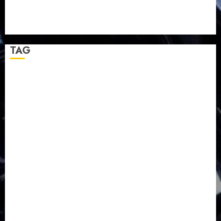
Jennifer Diteguhkan di GKAI Karangrayung
GKJ Mejasem Rayakan 25 Tahun Pendewasaan
Jemaat dan Resmikan Gedung Gereja
TAG
Balapulang
Bukit Gambangan
Calon Pendeta GKJ Slawi
FKUB
Gereja Kristen Jawa
GKJ
GKJ Brebes
GKJ Klasis Pekalongan Barat
GKJ Mejasem
GKJ Moga
GKJ Pemalang
GKJ Slawi
GKJ Slawi Pepanthan Prupuk
HUT
Hutan Bambu
HUT RI
Jawa Tengah
Kab. Tegal