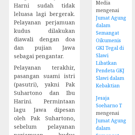
Media
Harni sudah tidak
mengenai
leluasa lagi bergerak.
Jumat Agung
Pelayanan perjamuan
dalam
kudus dilakukan
Semangat
diawali dengan doa
Oikumenis
dan pujian Jawa
GKI Tegal di
Slawi
sebagai pengantar.
Libatkan
Pelayanan terakhir,
Pendeta GKJ
pasangan suami istri
Slawi dalam
(pasutri), yakni Pak
Kebaktian
Suhartono dan Ibu
Jesaja
Harini. Permintaan
Soeharno T
lagu Jawa dipesan
mengenai
oleh Pak Suhartono,
Jumat Agung
sebelum pelayanan
dalam