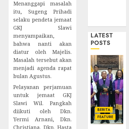
Karan
Tahun
Menanggapi masalah
5
Pende
itu, Sugeng Prihadi
JANUARI
Jemaat
14,
selaku pendeta jemaat
2026
dan
TPF
GKJ Slawi
Resmi
Sinode
0
Gedun
LATEST
GKJ
menyampaikan,
Gereja
2026
POSTS
bahwa nanti akan
GKJ
1
DESEMBE
diatur oleh Majelis.
Slawi
30, 2025
Masalah tersebut akan
Balas
0
Kunju
Ketika
menjadi agenda rapat
ke
Firma
bulan Agustus.
GKJ
Bertuk
Taman
di
Pelayanan perjamuan
Asri
Mimba
2
untuk jemaat GKJ
Sragen
GKJ
Slawi Wil. Pangkah
Slawi
FEBRUARI
BERITA
diikuti oleh Dkn.
Pelaya
Natal
24, 2026
FEATURE
Pdt.
BKSG
Yermi Arnani, Dkn.
0
Gunaw
Kabup
Christiana, Dkn. Hasta