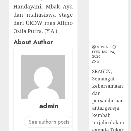
TPF Sinode
Anggo
Tegal
Handayani, Mbak Ayu
GKJ 2026 GKJ
Samek
Ketaat
3
Slawi Balas
dalam
dan mahasiswa stage
Diraya
Kunjungan
TPF
di
dari UKDW mas Alfino
ke GKJ
HUT
Tenga
Pernik
Osila Putra. (Y.A.)
Taman Asri
Sinode
Tekan
Samue
Sragen
GKJ
Zaman
About Author
Kristia
ke-
Adi
ADMIN
FEBRUARI
FEBRUARI 24,
95
Nugro
4
11, 2026
2026
dan
0
FEBRUARI
0
Clara
11, 2026
SRAGEN, –
Jennife
GKJ
0
Semangat
Ditegu
Mejas
kebersamaan
di
Rayak
GKAI
25
dan
Karan
Tahun
persaudaraan
5
admin
Pende
antargereja
JANUARI
Jemaat
14,
kembali
2026
dan
See author's posts
terjalin dalam
Resmi
0
agenda Tukar