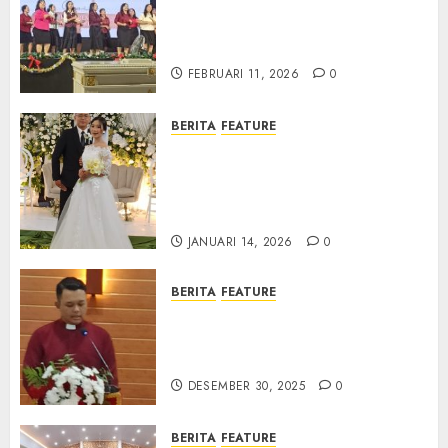
Natal BKSG Kabupaten Tegal
Ketaatan Dirayakan di Tengah
Tekanan Zaman
FEBRUARI 11, 2026
0
BERITA
FEATURE
Pernikahan Samuel Kristian
Adi Nugroho dan Clara
Jennifer Diteguhkan di GKAI
Karangrayung
JANUARI 14, 2026
0
BERITA
FEATURE
GKJ Mejasem Rayakan 25
Tahun Pendewasaan Jemaat
dan Resmikan Gedung Gereja
DESEMBER 30, 2025
0
BERITA
FEATURE