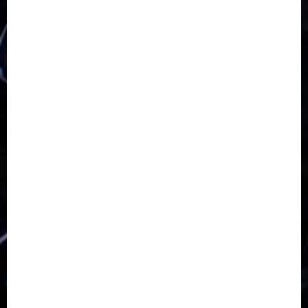
Kabupaten Tegal
Kerukunan Umat Beragama
Klasis Pekalongan Barat
Lintas Agama
Moderasi Beragama
Moga Pemalang
Natal 2025
Paskah
pdt sugeng prihadi
Pemuda
Pepanthan Prupuk
renovasi
Renovasi Gedung Gereja
Salatiga
Sekolah Alkitab
Sekolah Alkitab Liburan
Sekolah Minggu
Sinode GKJ
Slawi
Taman Teknologi Pertanian
Tegal
Temu Raya
Toleransi
Toleransi Beragama
TTP Lebaksiu
Waduk Cacaban
Yudha Waskito