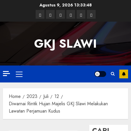
Skip
Agustus 9, 2026
13:33:49
to
Facebook
Twitter
Linkedin
VK
Youtube
Instagram
content
GKJ SLAWI
Primary
Menu
Home
2023
Juli
12
Diwarnai Rintik Hujan Majelis GKJ Slawi Melakukan
Lawatan Perjamuan Kudus
CARI