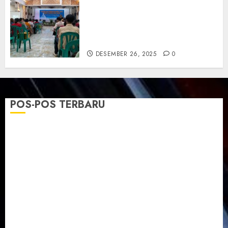
Natal GKJ Slawi Digelar
Sederhana Tekankan Empati
dan Pengharapan di Tengah
Krisis
DESEMBER 26, 2025
0
POS-POS TERBARU
TPF Sinode GKJ 2026 GKJ Slawi Balas Kunjungan ke
GKJ Taman Asri Sragen
Ketika Firman Bertukar di Mimbar GKJ Slawi
Pelayanan Pdt. Gunawan Anggono Samekto dalam
TPF HUT Sinode GKJ ke-95
Natal BKSG Kabupaten Tegal Ketaatan Dirayakan di
Tengah Tekanan Zaman
Pernikahan Samuel Kristian Adi Nugroho dan Clara