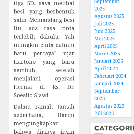
September
tiga SD, saya melihat
2025
besi yang berbentuk
Agustus 2025
salib. Memandang besi
Juli 2025
itu, ada rasa cinta
Juni 2025
terlebih dahulu. Yah
Mei 2025
mungkin cinta dahulu
April 2025
Natal
baru percaya” ujar
Maret 2025
BKSG
Januari 2025
Hartono yang baru
Kabup
April 2024
sembuh, setelah
Tegal
Februari 2024
Ketaat
menjalani operasi
3
Januari 2024
Diraya
Hernia di Rs. Dr.
September
di
Soesilo Slawi.
Tenga
Pernik
2023
Tekan
Samue
Agustus 2023
Dalam ramah tamah
Zaman
Kristia
Juli 2023
sederhana, Harini
Adi
FEBRUARI
mengungkapkan
Nugro
4
CATEGORI
11, 2026
dan
bahwa dirinya ingin