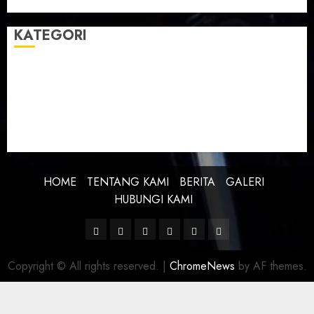
KATEGORI
BERITA
BUDAYA
FEATURE
KEBANGSAAN
KREATIVITAS
PROFIL
SEJARAH
UNCATEGORIZED
HOME
TENTANG KAMI
BERITA
GALERI
HUBUNGI KAMI
Facebook
Twitter
Linkedin
VK
Youtube
Instagram
Copyright © All rights reserved.
|
ChromeNews
by AF themes.