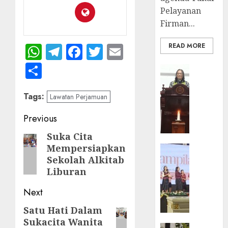
Gedun
Pelayanan
Gereja
Firman...
DESEMBE
30, 2025
WhatsApp
Telegram
Facebook
Twitter
Email
READ MORE
0
Share
BERITA
FEATURE
Ketika
Tags:
Lawatan Perjamuan
Firma
Bertuk
Post
Previous
di
navigation
Suka Cita
Previous
Mimba
Mempersiapkan
GKJ
BERITA
post:
Slawi
Sekolah Alkitab
FEATURE
Pelaya
Liburan
Natal
Pdt.
BKSG
Next
Gunaw
Kabupa
Anggo
Tegal
Satu Hati Dalam
Next
Samek
Ketaat
Sukacita Wanita
post:
dalam
Diraya
BERITA