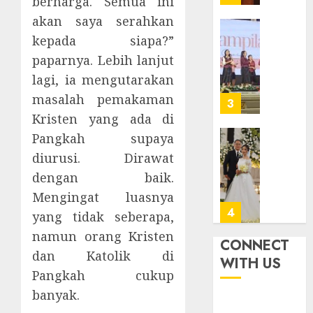
berharga. Semua ini
Sragen
GKJ
akan saya serahkan
Slawi
FEBRUARI
Pelaya
Natal
kepada siapa?”
24, 2026
Pdt.
BKSG
paparnya. Lebih lanjut
0
Gunaw
Kabup
lagi, ia mengutarakan
Anggo
Tegal
masalah pemakaman
Samek
Ketaat
3
dalam
Diraya
Kristen yang ada di
TPF
di
Pangkah supaya
HUT
Tenga
Pernik
diurusi. Dirawat
Sinode
Tekan
Samue
GKJ
dengan baik.
Zaman
Kristia
ke-
Adi
Mengingat luasnya
FEBRUARI
95
Nugro
4
11, 2026
yang tidak seberapa,
dan
FEBRUARI
0
namun orang Kristen
Clara
CONNECT
11, 2026
dan Katolik di
Jennife
GKJ
WITH US
0
Ditegu
Mejas
Pangkah cukup
di
Rayak
banyak.
GKAI
25