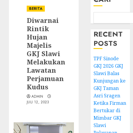
BERITA
Diwarnai
Rintik
RECENT
Hujan
POSTS
Majelis
GKJ Slawi
TPF Sinode
Melakukan
GKJ 2026 GKJ
Lawatan
Slawi Balas
Perjamuan
Kunjungan ke
Kudus
GKJ Taman
Asri Sragen
ADMIN
JULI 12, 2023
Ketika Firman
Bertukar di
Mimbar GKJ
Slawi
Pelayanan