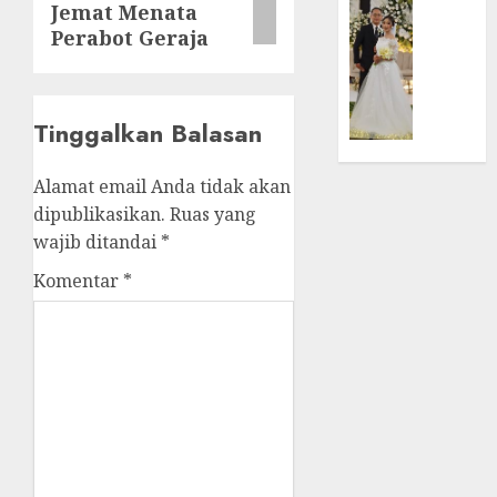
Jemat Menata
TPF
di
FEATURE
Perabot Geraja
HUT
Tenga
Pernik
Sinode
Tekan
Samue
GKJ
Zaman
Kristia
ke-
Adi
Tinggalkan Balasan
95
FEBRUARI
Nugro
11, 2026
dan
Alamat email Anda tidak akan
FEBRUARI
Clara
0
11, 2026
dipublikasikan.
Ruas yang
Jennife
wajib ditandai
*
0
Ditegu
di
Komentar
*
GKAI
Karan
JANUARI
14,
2026
0