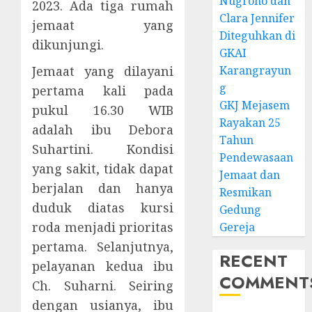
Nugroho dan
2023. Ada tiga rumah
Clara Jennifer
jemaat yang
Diteguhkan di
dikunjungi.
GKAI
Karangrayun
Jemaat yang dilayani
g
pertama kali pada
GKJ Mejasem
pukul 16.30 WIB
Rayakan 25
adalah ibu Debora
Tahun
Suhartini. Kondisi
Pendewasaan
yang sakit, tidak dapat
Jemaat dan
berjalan dan hanya
Resmikan
duduk diatas kursi
Gedung
roda menjadi prioritas
Gereja
pertama. Selanjutnya,
RECENT
pelayanan kedua ibu
COMMENT
Ch. Suharni. Seiring
dengan usianya, ibu