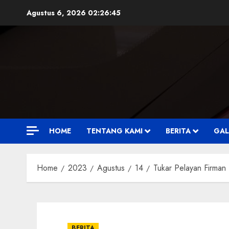
Skip
Agustus 6, 2026
02:26:46
to
content
HOME
TENTANG KAMI
BERITA
GAL
Home
2023
Agustus
14
Tukar Pelayan Firman 
BERITA