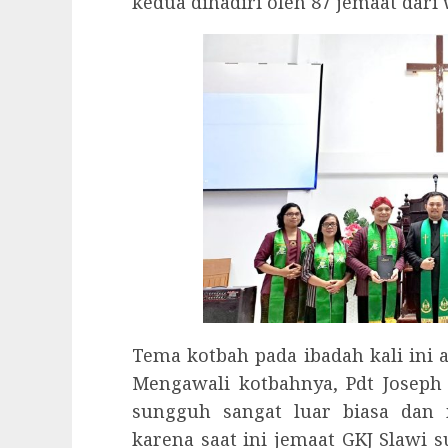
kedua dihadiri oleh 87 jemaat dari 
Tema kotbah pada ibadah kali ini 
Mengawali kotbahnya, Pdt Josep
sungguh sangat luar biasa dan
karena saat ini jemaat GKJ Slawi