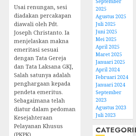
September
Natal
Usai renungan, sesi
2025
BKSG
diadakan percakapan
Agustus 2025
Kabup
diawali oleh Pdt.
Juli 2025
Tegal
Juni 2025
Ketaat
Joseph Christanto. Ia
3
Diraya
Mei 2025
menjelaskan makna
di
April 2025
emeritasi sesuai
Tenga
Pernik
Maret 2025
dengan Tata Gereja
Tekan
Samue
Januari 2025
Zaman
Kristia
dan Tata Laksana GKJ,
April 2024
Adi
Salah satunya adalah
FEBRUARI
Februari 2024
Nugro
4
11, 2026
penghargaan kepada
Januari 2024
dan
0
pendeta emeritus.
September
Clara
Jennife
GKJ
2023
Sebagaimana telah
Ditegu
Mejas
Agustus 2023
diatur dalam pedoman
di
Rayak
Juli 2023
Kesejahteraan
GKAI
25
Karan
Pelayanan Khusus
Tahun
5
CATEGORI
Pende
(PKPK).