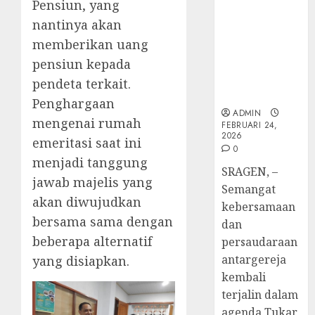
ke-
TPF Sinode
Adi
Pensiun, yang
FEBRUARI
95
GKJ 2026 GKJ
Nugro
4
nantinya akan
11, 2026
Slawi Balas
dan
FEBRUARI
memberikan uang
0
Kunjungan
Clara
11, 2026
pensiun kepada
ke GKJ
Jennife
GKJ
0
Taman Asri
Ditegu
Mejas
pendeta terkait.
Sragen
di
Rayak
Penghargaan
GKAI
25
ADMIN
mengenai rumah
FEBRUARI 24,
Karan
Tahun
5
2026
emeritasi saat ini
Pende
0
JANUARI
Jemaat
menjadi tanggung
14,
SRAGEN, –
2026
dan
jawab majelis yang
Semangat
Resmi
0
akan diwujudkan
kebersamaan
Gedun
bersama sama dengan
Gereja
dan
beberapa alternatif
persaudaraan
DESEMBE
antargereja
30, 2025
yang disiapkan.
kembali
0
terjalin dalam
agenda Tukar