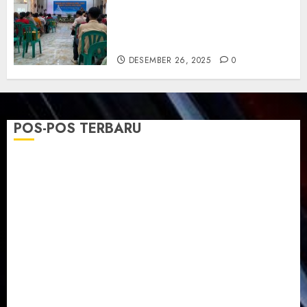
Sederhana Tekankan Empati
dan Pengharapan di Tengah
Krisis
DESEMBER 26, 2025
0
POS-POS TERBARU
TPF Sinode GKJ 2026 GKJ Slawi Balas Kunjungan ke
GKJ Taman Asri Sragen
Ketika Firman Bertukar di Mimbar GKJ Slawi
Pelayanan Pdt. Gunawan Anggono Samekto dalam
TPF HUT Sinode GKJ ke-95
Natal BKSG Kabupaten Tegal Ketaatan Dirayakan di
Tengah Tekanan Zaman
Pernikahan Samuel Kristian Adi Nugroho dan Clara
Jennifer Diteguhkan di GKAI Karangrayung