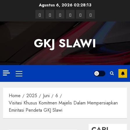
Skip
Agustus 6, 2026
02:28:14
to
Facebook
Twitter
Linkedin
VK
Youtube
Instagram
content
GKJ SLAWI
Primary
Menu
Home
2025
Juni
6
Visitasi Khusus Komitmen Majelis Dalam Mempersiapkan
Emiritasi Pendeta GKJ Slawi
CARI