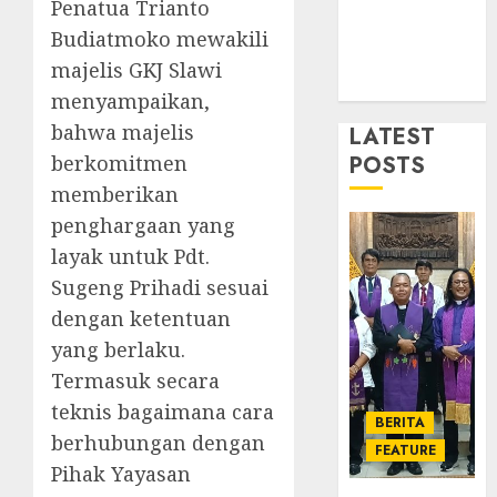
Penatua Trianto
GKJ
1
DESEMBE
Slawi
Budiatmoko mewakili
30, 2025
Balas
majelis GKJ Slawi
0
Kunju
Ketika
menyampaikan,
ke
Firma
GKJ
bahwa majelis
LATEST
Bertuk
Taman
di
POSTS
berkomitmen
Asri
Mimba
2
memberikan
Sragen
GKJ
penghargaan yang
Slawi
FEBRUARI
Pelaya
layak untuk Pdt.
Natal
24, 2026
Pdt.
BKSG
Sugeng Prihadi sesuai
0
Gunaw
Kabup
dengan ketentuan
Anggo
Tegal
yang berlaku.
Samek
Ketaat
3
dalam
Diraya
Termasuk secara
TPF
di
teknis bagaimana cara
BERITA
HUT
Tenga
Pernik
berhubungan dengan
Sinode
FEATURE
Tekan
Samue
Pihak Yayasan
GKJ
Zaman
Kristia