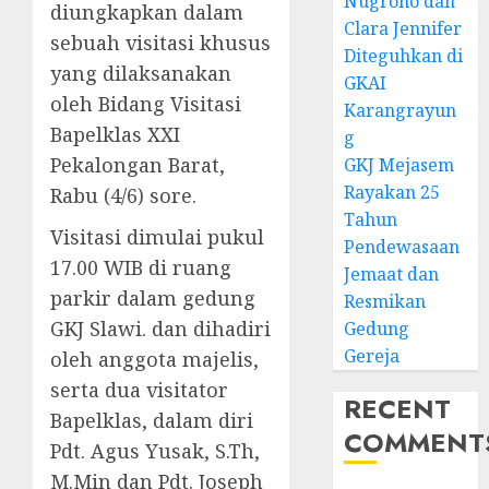
Nugroho dan
diungkapkan dalam
Clara Jennifer
sebuah visitasi khusus
Diteguhkan di
yang dilaksanakan
GKAI
oleh Bidang Visitasi
Karangrayun
Bapelklas XXI
g
Pekalongan Barat,
GKJ Mejasem
Rayakan 25
Rabu (4/6) sore.
Tahun
Visitasi dimulai pukul
Pendewasaan
17.00 WIB di ruang
Jemaat dan
parkir dalam gedung
Resmikan
GKJ Slawi. dan dihadiri
Gedung
Gereja
oleh anggota majelis,
serta dua visitator
RECENT
Bapelklas, dalam diri
COMMENT
Pdt. Agus Yusak, S.Th,
M.Min dan Pdt. Joseph