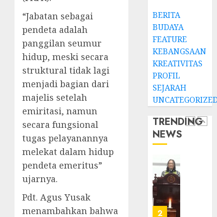
JANUARI
Jemaat
14,
BERITA
“Jabatan sebagai
2026
dan
TPF
BUDAYA
Resmi
Sinode
pendeta adalah
0
Gedun
GKJ
FEATURE
panggilan seumur
Gereja
2026
KEBANGSAAN
hidup, meski secara
GKJ
1
KREATIVITAS
DESEMBE
struktural tidak lagi
Slawi
30, 2025
PROFIL
Balas
menjadi bagian dari
SEJARAH
0
Kunju
Ketika
majelis setelah
UNCATEGORIZE
ke
Firma
emiritasi, namun
GKJ
Bertuk
TRENDING
Taman
secara fungsional
di
NEWS
Asri
Mimba
2
tugas pelayanannya
Sragen
GKJ
melekat dalam hidup
Slawi
FEBRUARI
pendeta emeritus”
Pelaya
Natal
24, 2026
Pdt.
ujarnya.
BKSG
0
Gunaw
Kabup
Pdt. Agus Yusak
Anggo
Tegal
Samek
menambahkan bahwa
Ketaat
3