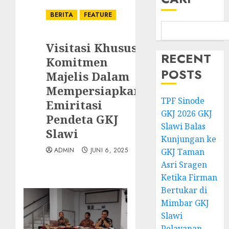
BERITA
FEATURE
Visitasi Khusus
RECENT
Komitmen
POSTS
Majelis Dalam
Mempersiapkan
TPF Sinode
Emiritasi
GKJ 2026 GKJ
Pendeta GKJ
Slawi Balas
Slawi
Kunjungan ke
ADMIN
JUNI 6, 2025
GKJ Taman
Asri Sragen
Ketika Firman
Bertukar di
Mimbar GKJ
Slawi
Pelayanan