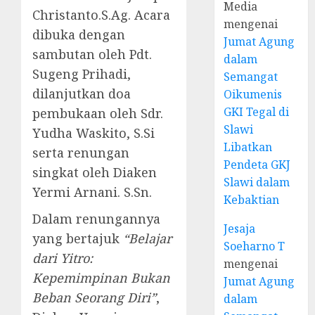
Media
Christanto.S.Ag. Acara
mengenai
dibuka dengan
Jumat Agung
sambutan oleh Pdt.
dalam
Sugeng Prihadi,
Semangat
dilanjutkan doa
Oikumenis
GKI Tegal di
pembukaan oleh Sdr.
Slawi
Yudha Waskito, S.Si
Libatkan
serta renungan
Pendeta GKJ
singkat oleh Diaken
Slawi dalam
Yermi Arnani. S.Sn.
Kebaktian
Dalam renungannya
Jesaja
yang bertajuk
“Belajar
Soeharno T
dari Yitro:
mengenai
Kepemimpinan Bukan
Jumat Agung
Beban Seorang Diri”
,
dalam