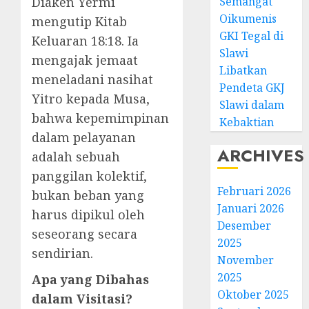
Semangat
Diaken Yermi
Oikumenis
mengutip Kitab
GKI Tegal di
Keluaran 18:18. Ia
Slawi
mengajak jemaat
Libatkan
meneladani nasihat
Pendeta GKJ
Yitro kepada Musa,
Slawi dalam
bahwa kepemimpinan
Kebaktian
dalam pelayanan
ARCHIVES
adalah sebuah
panggilan kolektif,
Februari 2026
bukan beban yang
Januari 2026
harus dipikul oleh
Desember
seseorang secara
2025
sendirian.
November
2025
Apa yang Dibahas
Oktober 2025
dalam Visitasi?