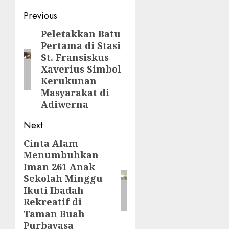
Post
Previous
navigation
Peletakkan Batu
Previous
Pertama di Stasi
post:
St. Fransiskus
Xaverius Simbol
Kerukunan
Masyarakat di
Adiwerna
Next
Cinta Alam
Next
Menumbuhkan
post:
Iman 261 Anak
Sekolah Minggu
Ikuti Ibadah
Rekreatif di
Taman Buah
Purbayasa