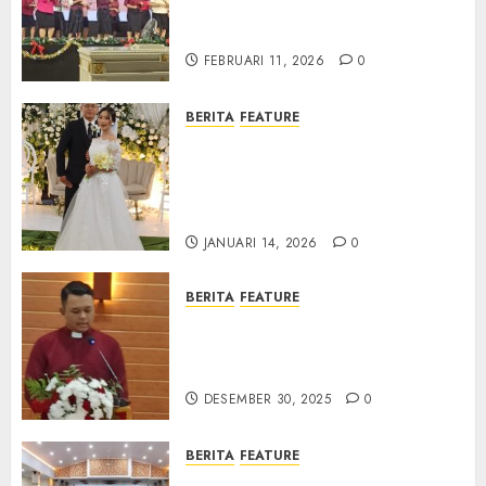
Ketaatan Dirayakan di Tengah
Tekanan Zaman
FEBRUARI 11, 2026
0
BERITA
FEATURE
Pernikahan Samuel Kristian
Adi Nugroho dan Clara
Jennifer Diteguhkan di GKAI
Karangrayung
JANUARI 14, 2026
0
BERITA
FEATURE
GKJ Mejasem Rayakan 25
Tahun Pendewasaan Jemaat
dan Resmikan Gedung Gereja
DESEMBER 30, 2025
0
BERITA
FEATURE
Natal GKJ Slawi Digelar