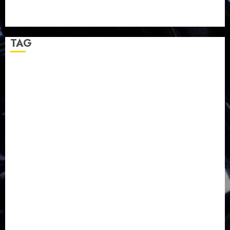
GKJ Mejasem Rayakan 25 Tahun Pendewasaan
Jemaat dan Resmikan Gedung Gereja
TAG
Balapulang
Bukit Gambangan
Calon Pendeta GKJ Slawi
FKUB
Gereja Kristen Jawa
GKJ
GKJ Brebes
GKJ Klasis Pekalongan Barat
GKJ Mejasem
GKJ Moga
GKJ Pemalang
GKJ Slawi
GKJ Slawi Pepanthan Prupuk
HUT
Hutan Bambu
HUT RI
Jawa Tengah
Kab. Tegal
Kabupaten Tegal
Kerukunan Umat Beragama