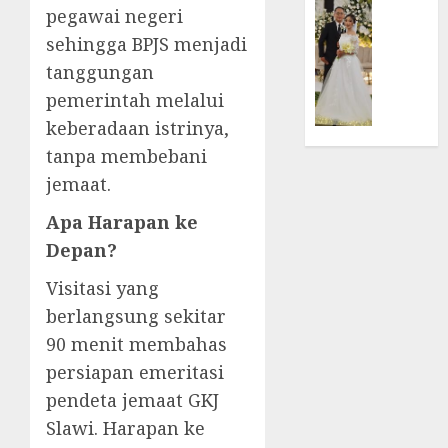
pegawai negeri
TPF
di
FEATURE
HUT
sehingga BPJS menjadi
Tenga
Pernik
Sinode
Tekan
Samue
tanggungan
GKJ
Zaman
Kristia
pemerintah melalui
ke-
Adi
keberadaan istrinya,
95
FEBRUARI
Nugro
11, 2026
tanpa membebani
dan
FEBRUARI
Clara
0
jemaat.
11, 2026
Jennife
0
Apa Harapan ke
Ditegu
di
Depan?
GKAI
Visitasi yang
Karan
berlangsung sekitar
JANUARI
90 menit membahas
14,
2026
persiapan emeritasi
0
pendeta jemaat GKJ
Slawi. Harapan ke