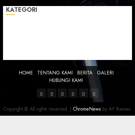
KATEGORI
BERITA
BUDAYA
FEATURE
KEBANGSAAN
KREATIVITAS
PROFIL
SEJARAH
UNCATEGORIZED
HOME
TENTANG KAMI
BERITA
GALERI
HUBUNGI KAMI
Facebook
Twitter
Linkedin
VK
Youtube
Instagram
Copyright © All rights reserved.
|
ChromeNews
by AF themes.