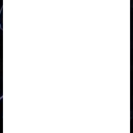
Klasis Pekalongan Barat
Lintas Agama
Moderasi Beragama
Moga Pemalang
Natal 2025
Paskah
pdt sugeng prihadi
Pemuda
Pepanthan Prupuk
renovasi
Renovasi Gedung Gereja
Salatiga
Sekolah Alkitab
Sekolah Alkitab Liburan
Sekolah Minggu
Sinode GKJ
Slawi
Taman Teknologi Pertanian
Tegal
Temu Raya
Toleransi
Toleransi Beragama
TTP Lebaksiu
Waduk Cacaban
Yudha Waskito