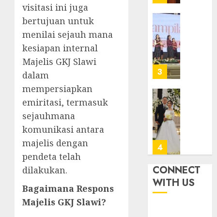
dalam
Diraya
visitasi ini juga
TPF
di
bertujuan untuk
HUT
Tenga
Pernik
menilai sejauh mana
Sinode
Tekan
Samue
GKJ
Zaman
kesiapan internal
Kristia
ke-
Adi
Majelis GKJ Slawi
FEBRUARI
95
Nugro
4
11, 2026
dalam
dan
FEBRUARI
0
mempersiapkan
Clara
11, 2026
Jennife
emiritasi, termasuk
GKJ
0
Ditegu
Mejas
sejauhmana
di
Rayak
komunikasi antara
GKAI
25
majelis dengan
Karan
Tahun
5
Pende
pendeta telah
JANUARI
Jemaat
CONNECT
dilakukan.
14,
2026
dan
TPF
WITH US
Resmi
Bagaimana Respons
Sinode
0
Gedun
GKJ
Majelis GKJ Slawi?
Gereja
2026