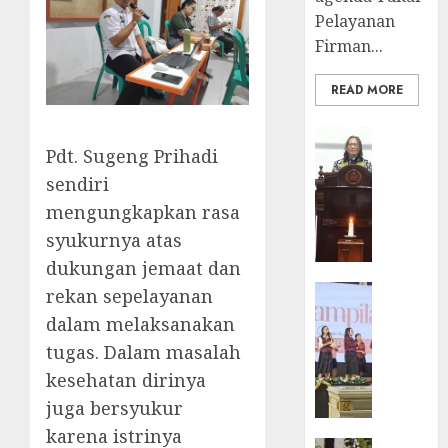
Pelayanan
Firman...
READ MORE
BERITA
Pdt. Sugeng Prihadi
FEATURE
Ketika
sendiri
Firma
mengungkapkan rasa
Bertuk
syukurnya atas
di
dukungan jemaat dan
Mimba
GKJ
BERITA
rekan sepelayanan
Slawi
FEATURE
dalam melaksanakan
Pelaya
Natal
tugas. Dalam masalah
Pdt.
BKSG
kesehatan dirinya
Gunaw
Kabupa
Anggo
Tegal
juga bersyukur
Samek
Ketaat
karena istrinya
dalam
Diraya
BERITA