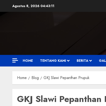
Skip
Agustus 8, 2026
04:43:12
to
content
HOME
TENTANG KAMI
BERITA
GAL
Home
Blog
GKJ Slawi Pepanthan Prupuk
GKJ Slawi Pepanthan