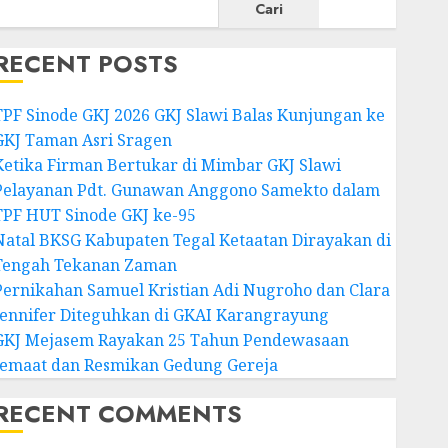
Cari
RECENT POSTS
TPF Sinode GKJ 2026 GKJ Slawi Balas Kunjungan ke
GKJ Taman Asri Sragen
Ketika Firman Bertukar di Mimbar GKJ Slawi
Pelayanan Pdt. Gunawan Anggono Samekto dalam
TPF HUT Sinode GKJ ke-95
Natal BKSG Kabupaten Tegal Ketaatan Dirayakan di
Tengah Tekanan Zaman
Pernikahan Samuel Kristian Adi Nugroho dan Clara
Jennifer Diteguhkan di GKAI Karangrayung
GKJ Mejasem Rayakan 25 Tahun Pendewasaan
Jemaat dan Resmikan Gedung Gereja
RECENT COMMENTS