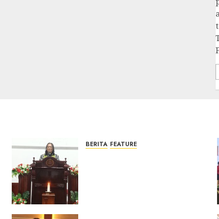
BERITA
FEATURE
Ketika Firman Bertukar di
Mimbar GKJ Slawi Pelayanan
Pdt. Gunawan Anggono
Samekto dalam TPF HUT
Sinode GKJ ke-95
FEBRUARI 11, 2026
0