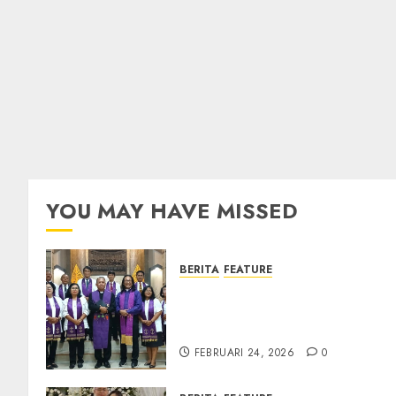
YOU MAY HAVE MISSED
BERITA
FEATURE
TPF Sinode GKJ 2026 GKJ
Slawi Balas Kunjungan ke
GKJ Taman Asri Sragen
FEBRUARI 24, 2026
0