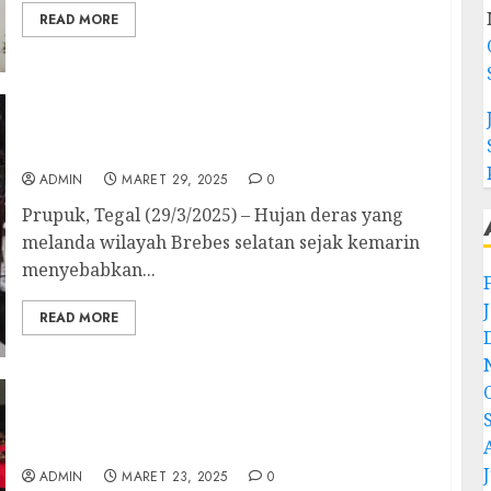
READ MORE
Banjir Rendam Underpass Prupuk Arus
Mudik Tersendat
ADMIN
MARET 29, 2025
0
Prupuk, Tegal (29/3/2025) – Hujan deras yang
melanda wilayah Brebes selatan sejak kemarin
menyebabkan...
READ MORE
Pembagian Takjil dari GKJ Slawi Pepanthan
Prupuk Wujud Empati dalam Moderasi
Beragama
J
ADMIN
MARET 23, 2025
0