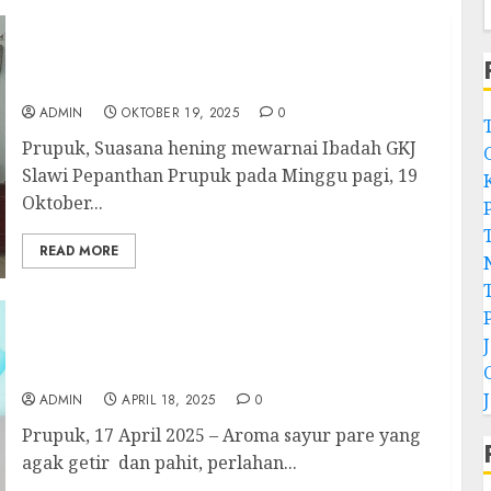
Jemaat GKJ Slawi Pepanthan Prupuk
Rayakan Perjamuan Kudus dan Perjamuan
Kasih
ADMIN
OKTOBER 19, 2025
0
Prupuk, Suasana hening mewarnai Ibadah GKJ
Slawi Pepanthan Prupuk pada Minggu pagi, 19
Oktober...
READ MORE
Melayani dengan Hati dalam Ibadah Kamis
Putih
ADMIN
APRIL 18, 2025
0
Prupuk, 17 April 2025 – Aroma sayur pare yang
agak getir dan pahit, perlahan...