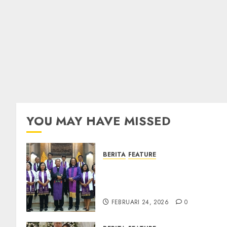
YOU MAY HAVE MISSED
BERITA
FEATURE
TPF Sinode GKJ 2026 GKJ
Slawi Balas Kunjungan ke
GKJ Taman Asri Sragen
FEBRUARI 24, 2026
0