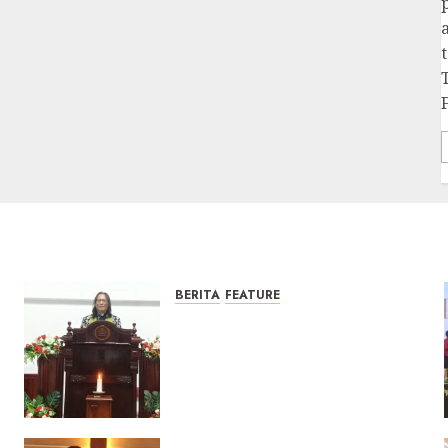
BERITA
FEATURE
Ketika Firman Bertukar di
Mimbar GKJ Slawi Pelayanan
Pdt. Gunawan Anggono
Samekto dalam TPF HUT
Sinode GKJ ke-95
FEBRUARI 11, 2026
0