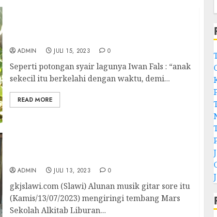
Si Nonik Anak Se Kecil Itu Yang Berkelahi
Dengan Waktu Demi Impiannya
ADMIN
JULI 15, 2023
0
Seperti potongan syair lagunya Iwan Fals : “anak
sekecil itu berkelahi dengan waktu, demi...
READ MORE
Tak Hiraukan Jari Tangan Sakit Tim Musik
Gitar Terus Latihan Lagu
ADMIN
JULI 13, 2023
0
gkjslawi.com (Slawi) Alunan musik gitar sore itu
(Kamis/13/07/2023) mengiringi tembang Mars
Sekolah Alkitab Liburan...