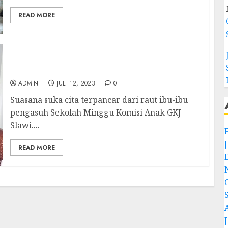
READ MORE
Suka Cita Mempersiapkan Sekolah Alkitab
Liburan
ADMIN
JULI 12, 2023
0
Suasana suka cita terpancar dari raut ibu-ibu
pengasuh Sekolah Minggu Komisi Anak GKJ
Slawi....
READ MORE
J