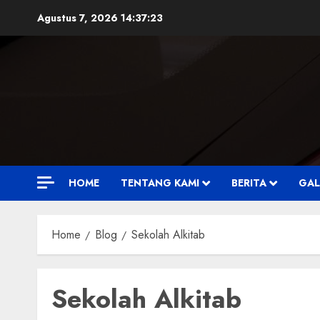
Skip
Agustus 7, 2026
14:37:24
to
content
HOME
TENTANG KAMI
BERITA
GAL
Home
Blog
Sekolah Alkitab
Sekolah Alkitab