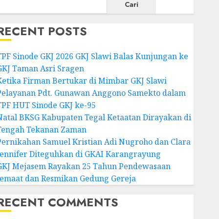
Cari
RECENT POSTS
TPF Sinode GKJ 2026 GKJ Slawi Balas Kunjungan ke
GKJ Taman Asri Sragen
Ketika Firman Bertukar di Mimbar GKJ Slawi
Pelayanan Pdt. Gunawan Anggono Samekto dalam
TPF HUT Sinode GKJ ke-95
Natal BKSG Kabupaten Tegal Ketaatan Dirayakan di
Tengah Tekanan Zaman
Pernikahan Samuel Kristian Adi Nugroho dan Clara
Jennifer Diteguhkan di GKAI Karangrayung
GKJ Mejasem Rayakan 25 Tahun Pendewasaan
Jemaat dan Resmikan Gedung Gereja
RECENT COMMENTS