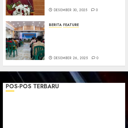
dan Resmikan Gedung Gereja
DESEMBER 30, 2025
0
BERITA
FEATURE
Natal GKJ Slawi Digelar
Sederhana Tekankan Empati
dan Pengharapan di Tengah
Krisis
DESEMBER 26, 2025
0
POS-POS TERBARU
TPF Sinode GKJ 2026 GKJ Slawi Balas Kunjungan ke
GKJ Taman Asri Sragen
Ketika Firman Bertukar di Mimbar GKJ Slawi
Pelayanan Pdt. Gunawan Anggono Samekto dalam