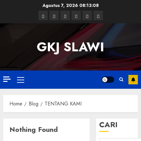
Skip
Agustus 7, 2026
08:13:09
to
Facebook
Twitter
Linkedin
VK
Youtube
Instagram
content
GKJ SLAWI
Primary
Menu
Home
Blog
TENTANG KAMI
CARI
Nothing Found