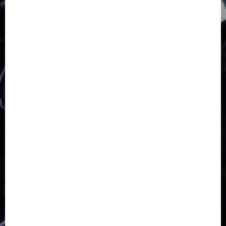
GKJ Slawi Pepanthan Prupuk
HUT
Hutan Bambu
HUT RI
Jawa Tengah
Kab. Tegal
Kabupaten Tegal
Kerukunan Umat Beragama
Klasis Pekalongan Barat
Lintas Agama
Moderasi Beragama
Moga Pemalang
Natal 2025
Paskah
pdt sugeng prihadi
Pemuda
Pepanthan Prupuk
renovasi
Renovasi Gedung Gereja
Salatiga
Sekolah Alkitab
Sekolah Alkitab Liburan
Sekolah Minggu
Sinode GKJ
Slawi