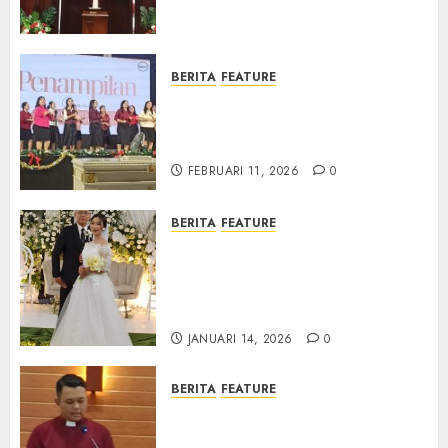
Samekto dalam TPF HUT
Sinode GKJ ke-95
FEBRUARI 11, 2026
0
BERITA
FEATURE
Natal BKSG Kabupaten Tegal
Ketaatan Dirayakan di Tengah
Tekanan Zaman
FEBRUARI 11, 2026
0
BERITA
FEATURE
Pernikahan Samuel Kristian
Adi Nugroho dan Clara
Jennifer Diteguhkan di GKAI
Karangrayung
JANUARI 14, 2026
0
BERITA
FEATURE
GKJ Mejasem Rayakan 25
Tahun Pendewasaan Jemaat