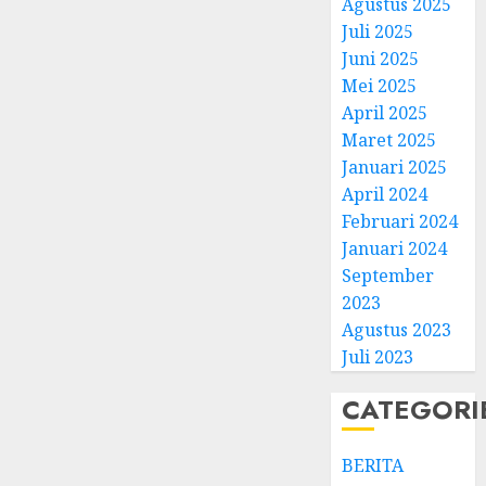
Agustus 2025
Juli 2025
Juni 2025
Mei 2025
April 2025
Natal
Maret 2025
BKSG
Januari 2025
Kabup
April 2024
Tegal
Februari 2024
Ketaat
3
Januari 2024
Diraya
September
di
Tenga
Pernik
2023
Tekan
Samue
Agustus 2023
Zaman
Kristia
Juli 2023
Adi
FEBRUARI
Nugro
4
CATEGORI
11, 2026
dan
0
Clara
BERITA
Jennife
GKJ