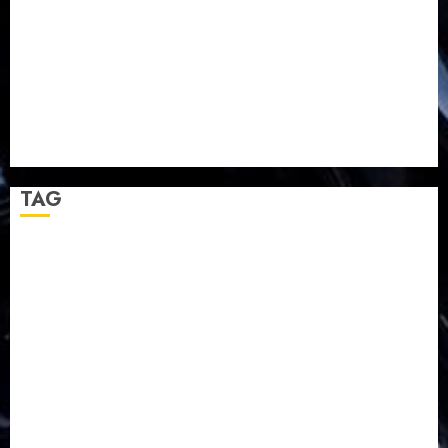
TPF HUT Sinode GKJ ke-95
Natal BKSG Kabupaten Tegal Ketaatan Dirayakan di
Tengah Tekanan Zaman
Pernikahan Samuel Kristian Adi Nugroho dan Clara
Jennifer Diteguhkan di GKAI Karangrayung
GKJ Mejasem Rayakan 25 Tahun Pendewasaan
Jemaat dan Resmikan Gedung Gereja
TAG
Balapulang
Bukit Gambangan
Calon Pendeta GKJ Slawi
FKUB
Gereja Kristen Jawa
GKJ
GKJ Brebes
GKJ Klasis Pekalongan Barat
GKJ Mejasem
GKJ Moga
GKJ Pemalang
GKJ Slawi