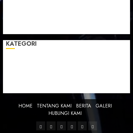
Taman Teknologi Pertanian
Tegal
Temu Raya
Toleransi
Toleransi Beragama
TTP Lebaksiu
Waduk Cacaban
Yudha Waskito
KATEGORI
BERITA
BUDAYA
FEATURE
KEBANGSAAN
KREATIVITAS
PROFIL
SEJARAH
UNCATEGORIZED
HOME
TENTANG KAMI
BERITA
GALERI
HUBUNGI KAMI
Facebook
Twitter
Linkedin
VK
Youtube
Instagram