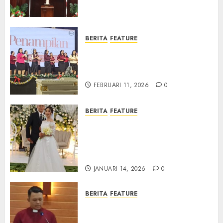
Samekto dalam TPF HUT
Sinode GKJ ke-95
FEBRUARI 11, 2026
0
BERITA
FEATURE
Natal BKSG Kabupaten Tegal
Ketaatan Dirayakan di Tengah
Tekanan Zaman
FEBRUARI 11, 2026
0
BERITA
FEATURE
Pernikahan Samuel Kristian
Adi Nugroho dan Clara
Jennifer Diteguhkan di GKAI
Karangrayung
JANUARI 14, 2026
0
BERITA
FEATURE
GKJ Mejasem Rayakan 25
Tahun Pendewasaan Jemaat