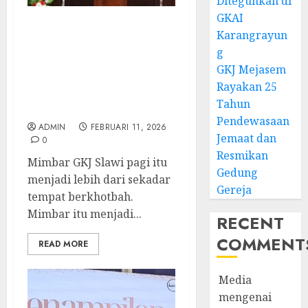
Diteguhkan di
GKAI
Ketika Firman Bertukar
Karangrayun
di Mimbar GKJ Slawi
g
Pelayanan Pdt. Gunawan
GKJ Mejasem
Anggono Samekto dalam
Rayakan 25
TPF HUT Sinode GKJ ke-
Tahun
95
Pendewasaan
ADMIN
FEBRUARI 11, 2026
Jemaat dan
0
Resmikan
Mimbar GKJ Slawi pagi itu
Gedung
menjadi lebih dari sekadar
Gereja
tempat berkhotbah.
Mimbar itu menjadi...
RECENT
COMMENT
READ MORE
Media
mengenai