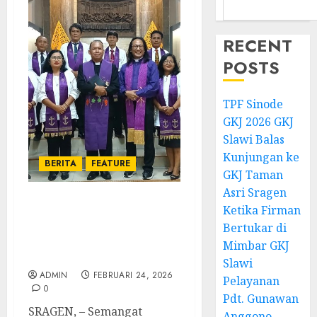
RECENT
POSTS
TPF Sinode
GKJ 2026 GKJ
Slawi Balas
Kunjungan ke
BERITA
FEATURE
GKJ Taman
Asri Sragen
Ketika Firman
TPF Sinode GKJ 2026 GKJ
Slawi Balas Kunjungan
Bertukar di
ke GKJ Taman Asri
Mimbar GKJ
Sragen
Slawi
ADMIN
FEBRUARI 24, 2026
Pelayanan
0
Pdt. Gunawan
SRAGEN, – Semangat
Anggono