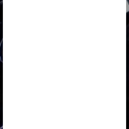
GKJ Slawi Pepanthan Prupuk
HUT
Hutan Bambu
HUT RI
Jawa Tengah
Kab. Tegal
Kabupaten Tegal
Kerukunan Umat Beragama
Klasis Pekalongan Barat
Lintas Agama
Moderasi Beragama
Moga Pemalang
Natal 2025
Paskah
pdt sugeng prihadi
Pemuda
Pepanthan Prupuk
renovasi
Renovasi Gedung Gereja
Salatiga
Sekolah Alkitab
Sekolah Alkitab Liburan
Sekolah Minggu
Sinode GKJ
Slawi