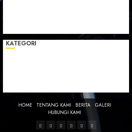
Taman Teknologi Pertanian
Tegal
Temu Raya
Toleransi
Toleransi Beragama
TTP Lebaksiu
Waduk Cacaban
Yudha Waskito
KATEGORI
BERITA
BUDAYA
FEATURE
KEBANGSAAN
KREATIVITAS
PROFIL
SEJARAH
UNCATEGORIZED
HOME
TENTANG KAMI
BERITA
GALERI
HUBUNGI KAMI
Facebook
Twitter
Linkedin
VK
Youtube
Instagram