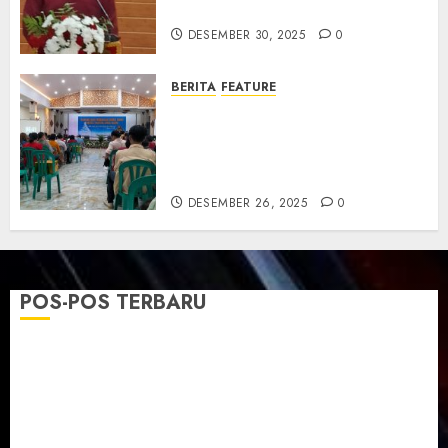
dan Resmikan Gedung Gereja
DESEMBER 30, 2025
0
BERITA
FEATURE
Natal GKJ Slawi Digelar
Sederhana Tekankan Empati
dan Pengharapan di Tengah
Krisis
DESEMBER 26, 2025
0
POS-POS TERBARU
TPF Sinode GKJ 2026 GKJ Slawi Balas Kunjungan ke
GKJ Taman Asri Sragen
Ketika Firman Bertukar di Mimbar GKJ Slawi
Pelayanan Pdt. Gunawan Anggono Samekto dalam