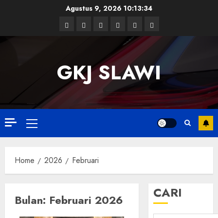
Skip
Agustus 9, 2026
10:13:34
to
Facebook
Twitter
Linkedin
VK
Youtube
Instagram
content
GKJ SLAWI
Primary
Menu
Home
2026
Februari
CARI
Bulan:
Februari 2026