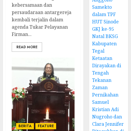
kebersamaan dan
Samekto
persaudaraan antargereja
dalam TPF
kembali terjalin dalam
HUT Sinode
agenda Tukar Pelayanan
GKJ ke-95
Firman...
Natal BKSG
Kabupaten
READ MORE
Tegal
Ketaatan
Dirayakan di
Tengah
Tekanan
Zaman
Pernikahan
Samuel
Kristian Adi
Nugroho dan
Clara Jennifer
BERITA
FEATURE