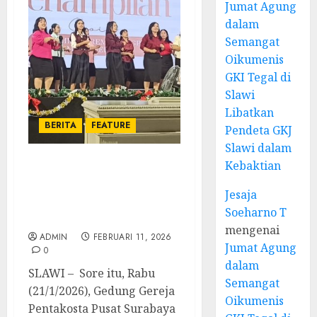
Jumat Agung
dalam
Semangat
Oikumenis
GKI Tegal di
Slawi
Libatkan
BERITA
FEATURE
Pendeta GKJ
Slawi dalam
Kebaktian
Natal BKSG Kabupaten
Tegal Ketaatan
Jesaja
Dirayakan di Tengah
Soeharno T
Tekanan Zaman
mengenai
ADMIN
FEBRUARI 11, 2026
Jumat Agung
0
dalam
SLAWI – Sore itu, Rabu
Semangat
(21/1/2026), Gedung Gereja
Oikumenis
Pentakosta Pusat Surabaya