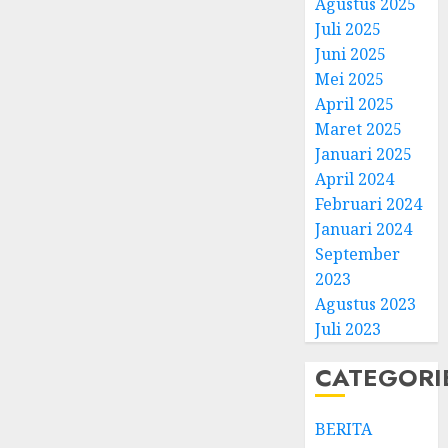
Agustus 2025
Juli 2025
Juni 2025
Mei 2025
April 2025
Natal
Maret 2025
BKSG
Januari 2025
Kabup
April 2024
Tegal
Februari 2024
Ketaat
3
Januari 2024
Diraya
September
di
Tenga
Pernik
2023
Tekan
Samue
Agustus 2023
Zaman
Kristia
Juli 2023
Adi
FEBRUARI
Nugro
4
CATEGORI
11, 2026
dan
0
Clara
BERITA
Jennife
GKJ