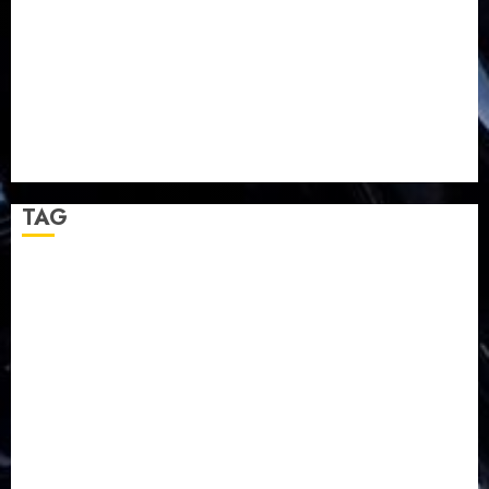
TPF HUT Sinode GKJ ke-95
Natal BKSG Kabupaten Tegal Ketaatan Dirayakan di
Tengah Tekanan Zaman
Pernikahan Samuel Kristian Adi Nugroho dan Clara
Jennifer Diteguhkan di GKAI Karangrayung
GKJ Mejasem Rayakan 25 Tahun Pendewasaan
Jemaat dan Resmikan Gedung Gereja
TAG
Balapulang
Bukit Gambangan
Calon Pendeta GKJ Slawi
FKUB
Gereja Kristen Jawa
GKJ
GKJ Brebes
GKJ Klasis Pekalongan Barat
GKJ Mejasem
GKJ Moga
GKJ Pemalang
GKJ Slawi