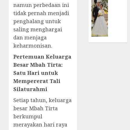
namun perbedaan ini
TPF
di
FEATURE
HUT
Tenga
tidak pernah menjadi
Pernik
Sinode
Tekan
Samue
penghalang untuk
GKJ
Zaman
Kristia
saling menghargai
ke-
Adi
dan menjaga
95
FEBRUARI
Nugro
11, 2026
dan
keharmonisan.
FEBRUARI
Clara
0
11, 2026
Pertemuan Keluarga
Jennife
0
Ditegu
Besar Mbah Tirta:
di
Satu Hari untuk
GKAI
Mempererat Tali
Karan
Silaturahmi
JANUARI
Setiap tahun, keluarga
14,
2026
besar Mbah Tirta
0
berkumpul
merayakan hari raya