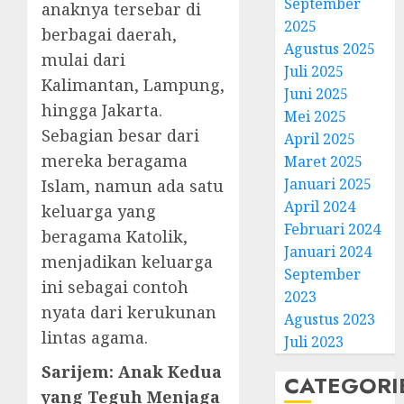
September
anaknya tersebar di
Natal
2025
berbagai daerah,
BKSG
Agustus 2025
Kabup
mulai dari
Juli 2025
Tegal
Kalimantan, Lampung,
Juni 2025
Ketaat
3
hingga Jakarta.
Diraya
Mei 2025
di
Sebagian besar dari
April 2025
Tenga
Pernik
mereka beragama
Maret 2025
Tekan
Samue
Januari 2025
Islam, namun ada satu
Zaman
Kristia
April 2024
keluarga yang
Adi
FEBRUARI
Februari 2024
Nugro
beragama Katolik,
4
11, 2026
Januari 2024
dan
menjadikan keluarga
0
September
Clara
ini sebagai contoh
Jennife
GKJ
2023
nyata dari kerukunan
Ditegu
Mejas
Agustus 2023
di
Rayak
lintas agama.
Juli 2023
GKAI
25
Sarijem: Anak Kedua
Karan
Tahun
5
CATEGORI
Pende
yang Teguh Menjaga