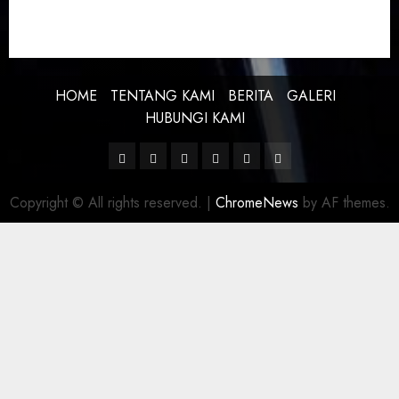
KREATIVITAS
PROFIL
SEJARAH
UNCATEGORIZED
HOME
TENTANG KAMI
BERITA
GALERI
HUBUNGI KAMI
Facebook
Twitter
Linkedin
VK
Youtube
Instagram
Copyright © All rights reserved.
|
ChromeNews
by AF themes.