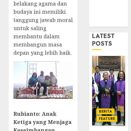
GKJ
belakang agama dan
1
DESEMBE
Slawi
30, 2025
budaya ini memiliki
Balas
0
tanggung jawab moral
Kunju
Ketika
untuk saling
ke
Firma
GKJ
LATEST
Bertuk
membantu dalam
Taman
di
POSTS
membangun masa
Asri
Mimba
2
depan yang lebih baik.
Sragen
GKJ
Slawi
FEBRUARI
Pelaya
Natal
24, 2026
Pdt.
BKSG
0
Gunaw
Kabup
Anggo
Tegal
Samek
Ketaat
3
dalam
Diraya
TPF
di
BERITA
HUT
Tenga
Pernik
Rubianto: Anak
Sinode
FEATURE
Tekan
Samue
Ketiga yang Menjaga
GKJ
Zaman
Kristia
Keseimbangan