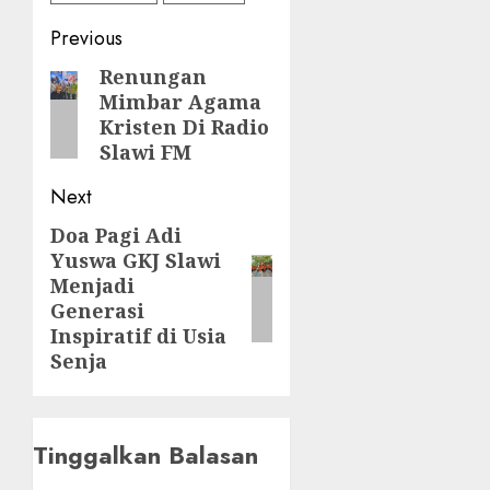
Post
Previous
navigation
Renungan
Previous
Mimbar Agama
post:
Kristen Di Radio
Slawi FM
Next
Doa Pagi Adi
Next
Yuswa GKJ Slawi
post:
Menjadi
Generasi
Inspiratif di Usia
Senja
Tinggalkan Balasan