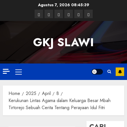
Skip
Agustus 7, 2026
08:45:40
to
Facebook
Twitter
Linkedin
VK
Youtube
Instagram
content
GKJ SLAWI
Primary
Menu
Home
2025
April
8
Kerukunan Lintas Agama dalam Keluarga Besar Mbah
Tirtorejo Sebuah Cerita Tentang Perayaan Idul Fitri
CARI