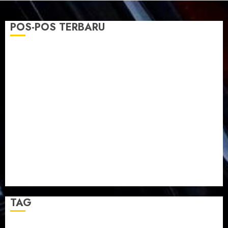
POS-POS TERBARU
TPF Sinode GKJ 2026 GKJ Slawi Balas Kunjungan ke
GKJ Taman Asri Sragen
Ketika Firman Bertukar di Mimbar GKJ Slawi
Pelayanan Pdt. Gunawan Anggono Samekto dalam
TPF HUT Sinode GKJ ke-95
Natal BKSG Kabupaten Tegal Ketaatan Dirayakan di
Tengah Tekanan Zaman
Pernikahan Samuel Kristian Adi Nugroho dan Clara
Jennifer Diteguhkan di GKAI Karangrayung
GKJ Mejasem Rayakan 25 Tahun Pendewasaan
Jemaat dan Resmikan Gedung Gereja
TAG