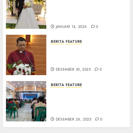
Adi Nugroho dan Clara
Jennifer Diteguhkan di GKAI
Karangrayung
JANUARI 14, 2026
0
BERITA
FEATURE
GKJ Mejasem Rayakan 25
Tahun Pendewasaan Jemaat
dan Resmikan Gedung Gereja
DESEMBER 30, 2025
0
BERITA
FEATURE
Natal GKJ Slawi Digelar
Sederhana Tekankan Empati
dan Pengharapan di Tengah
Krisis
DESEMBER 26, 2025
0