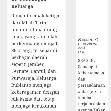
ke-
TPF Sinode
Adi
FEBRUARI
95
Keluarga
GKJ 2026 GKJ
Nugro
4
11, 2026
Slawi Balas
dan
FEBRUARI
Rubianto, anak ketiga
0
Kunjungan
Clara
11, 2026
dari Mbah Tirta,
ke GKJ
Jennife
GKJ
0
Taman Asri
Ditegu
Mejas
memiliki lima orang
Sragen
di
Rayak
anak, yang kini telah
GKAI
25
ADMIN
berkembang menjadi
FEBRUARI 24,
Karan
Tahun
5
2026
36 orang, tersebar di
Pende
0
JANUARI
Jemaat
berbagai daerah
14,
SRAGEN, –
2026
dan
seperti Jember,
Semangat
Resmi
0
Ternate, Bantul, dan
kebersamaan
Gedun
Purwareja. Keluarga
Gereja
dan
Rubianto menjaga
persaudaraan
DESEMBE
antargereja
30, 2025
keberagaman dengan
kembali
bijaksana dan tetap
0
terjalin dalam
menjaga kerukunan
agenda Tukar