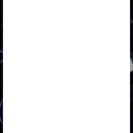
Balapulang
Bukit Gambangan
Calon Pendeta GKJ Slawi
FKUB
Gereja Kristen Jawa
GKJ
GKJ Brebes
GKJ Klasis Pekalongan Barat
GKJ Mejasem
GKJ Moga
GKJ Pemalang
GKJ Slawi
GKJ Slawi Pepanthan Prupuk
HUT
Hutan Bambu
HUT RI
Jawa Tengah
Kab. Tegal
Kabupaten Tegal
Kerukunan Umat Beragama
Klasis Pekalongan Barat
Lintas Agama
Moderasi Beragama
Moga Pemalang
Natal 2025
Paskah
pdt sugeng prihadi