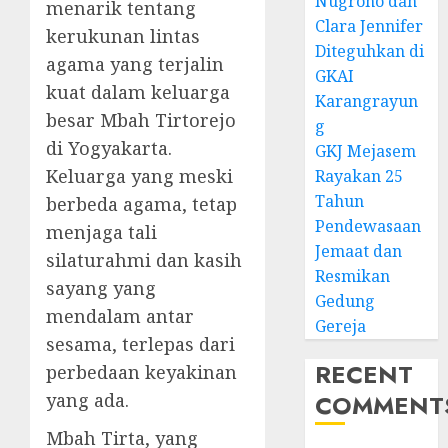
Nugroho dan
menarik tentang
Clara Jennifer
kerukunan lintas
Diteguhkan di
agama yang terjalin
GKAI
kuat dalam keluarga
Karangrayun
besar Mbah Tirtorejo
g
di Yogyakarta.
GKJ Mejasem
Keluarga yang meski
Rayakan 25
Tahun
berbeda agama, tetap
Pendewasaan
menjaga tali
Jemaat dan
silaturahmi dan kasih
Resmikan
sayang yang
Gedung
mendalam antar
Gereja
sesama, terlepas dari
RECENT
perbedaan keyakinan
COMMENT
yang ada.
Mbah Tirta, yang