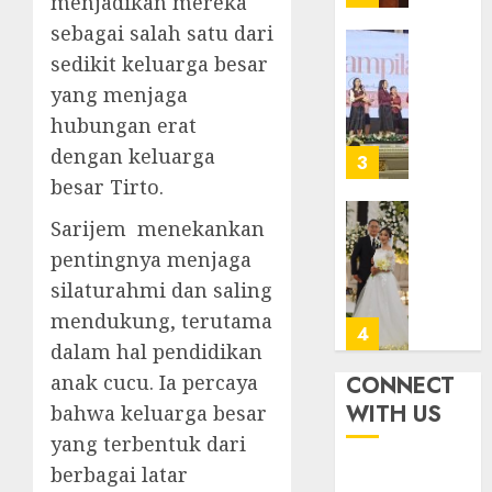
menjadikan mereka
dalam
Diraya
sebagai salah satu dari
TPF
di
HUT
Tenga
Pernik
sedikit keluarga besar
Sinode
Tekan
Samue
yang menjaga
GKJ
Zaman
Kristia
hubungan erat
ke-
Adi
FEBRUARI
95
dengan keluarga
Nugro
4
11, 2026
dan
besar Tirto.
FEBRUARI
0
Clara
11, 2026
Sarijem menekankan
Jennife
GKJ
0
Ditegu
Mejas
pentingnya menjaga
di
Rayak
silaturahmi dan saling
GKAI
25
mendukung, terutama
Karan
Tahun
5
dalam hal pendidikan
Pende
JANUARI
Jemaat
anak cucu. Ia percaya
CONNECT
14,
2026
dan
TPF
WITH US
bahwa keluarga besar
Resmi
Sinode
0
yang terbentuk dari
Gedun
GKJ
berbagai latar
Gereja
2026