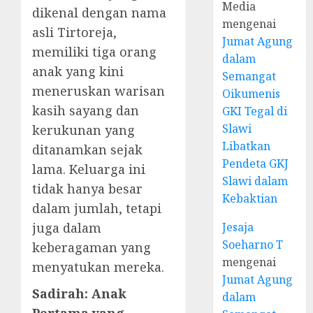
Media
dikenal dengan nama
mengenai
asli Tirtoreja,
Jumat Agung
memiliki tiga orang
dalam
anak yang kini
Semangat
meneruskan warisan
Oikumenis
kasih sayang dan
GKI Tegal di
Slawi
kerukunan yang
Libatkan
ditanamkan sejak
Pendeta GKJ
lama. Keluarga ini
Slawi dalam
tidak hanya besar
Kebaktian
dalam jumlah, tetapi
Jesaja
juga dalam
Soeharno T
keberagaman yang
mengenai
menyatukan mereka.
Jumat Agung
Sadirah: Anak
dalam