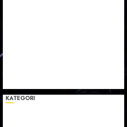
Pemuda
Pepanthan Prupuk
renovasi
Renovasi Gedung Gereja
Salatiga
Sekolah Alkitab
Sekolah Alkitab Liburan
Sekolah Minggu
Sinode GKJ
Slawi
Taman Teknologi Pertanian
Tegal
Temu Raya
Toleransi
Toleransi Beragama
TTP Lebaksiu
Waduk Cacaban
Yudha Waskito
KATEGORI
BERITA
BUDAYA
FEATURE
KEBANGSAAN