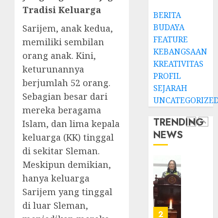
JANUARI
Jemaat
14,
Tradisi Keluarga
BERITA
2026
dan
TPF
BUDAYA
Resmi
Sarijem, anak kedua,
Sinode
0
Gedun
GKJ
FEATURE
memiliki sembilan
Gereja
2026
KEBANGSAAN
orang anak. Kini,
GKJ
1
KREATIVITAS
DESEMBE
keturunannya
Slawi
30, 2025
PROFIL
Balas
berjumlah 52 orang.
SEJARAH
0
Kunju
Ketika
Sebagian besar dari
UNCATEGORIZE
ke
Firma
mereka beragama
GKJ
Bertuk
TRENDING
Islam, dan lima kepala
Taman
di
NEWS
Asri
Mimba
keluarga (KK) tinggal
2
Sragen
GKJ
di sekitar Sleman.
Slawi
Meskipun demikian,
FEBRUARI
Pelaya
Natal
24, 2026
hanya keluarga
Pdt.
BKSG
0
Gunaw
Kabup
Sarijem yang tinggal
Anggo
Tegal
di luar Sleman,
Samek
Ketaat
3