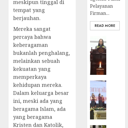
meskipun tinggal di
Pelayanan
tempat yang
Firman...
berjauhan.
READ MORE
Mereka sangat
percaya bahwa
BERITA
keberagaman
FEATURE
Ketika
bukanlah penghalang,
Firma
melainkan sebuah
Bertuk
kekuatan yang
di
memperkaya
Mimba
GKJ
BERITA
kehidupan mereka.
Slawi
FEATURE
Dalam keluarga besar
Pelaya
Natal
ini, meski ada yang
Pdt.
BKSG
Gunaw
beragama Islam, ada
Kabupa
Anggo
Tegal
yang beragama
Samek
Ketaat
Kristen dan Katolik,
dalam
Diraya
BERITA