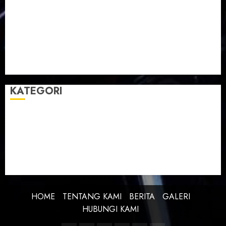
Taman Teknologi Pertanian
Tegal
Temu Raya
Toleransi
Toleransi Beragama
TTP Lebaksiu
Waduk Cacaban
Yudha Waskito
KATEGORI
BERITA
BUDAYA
FEATURE
KEBANGSAAN
KREATIVITAS
PROFIL
SEJARAH
UNCATEGORIZED
HOME
TENTANG KAMI
BERITA
GALERI
HUBUNGI KAMI