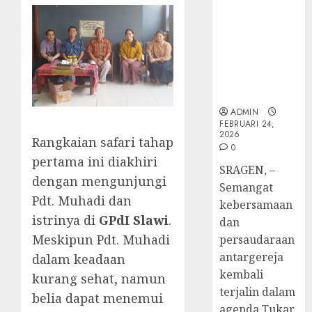
ke-
TPF Sinode
Adi
FEBRUARI
95
GKJ 2026 GKJ
Nugro
4
11, 2026
Slawi Balas
dan
FEBRUARI
0
Kunjungan
Clara
11, 2026
ke GKJ
Jennife
GKJ
0
Taman Asri
Ditegu
Mejas
Sragen
di
Rayak
GKAI
25
ADMIN
FEBRUARI 24,
Karan
Tahun
5
2026
Rangkaian safari tahap
Pende
0
JANUARI
Jemaat
pertama ini diakhiri
14,
SRAGEN, –
2026
dan
dengan mengunjungi
Semangat
Resmi
0
Pdt. Muhadi dan
kebersamaan
Gedun
istrinya di
GPdI Slawi
.
Gereja
dan
Meskipun Pdt. Muhadi
persaudaraan
DESEMBE
antargereja
30, 2025
dalam keadaan
kembali
0
kurang sehat, namun
terjalin dalam
belia dapat menemui
agenda Tukar