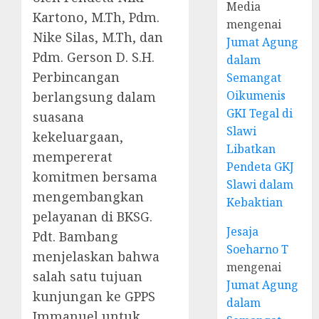
Media
Kartono, M.Th, Pdm.
mengenai
Nike Silas, M.Th, dan
Jumat Agung
Pdm. Gerson D. S.H.
dalam
Perbincangan
Semangat
Oikumenis
berlangsung dalam
GKI Tegal di
suasana
Slawi
kekeluargaan,
Libatkan
mempererat
Pendeta GKJ
komitmen bersama
Slawi dalam
mengembangkan
Kebaktian
pelayanan di BKSG.
Jesaja
Pdt. Bambang
Soeharno T
menjelaskan bahwa
mengenai
salah satu tujuan
Jumat Agung
kunjungan ke GPPS
dalam
Immanuel untuk