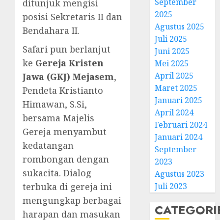
September
ditunjuk mengisi
Natal
2025
posisi Sekretaris II dan
BKSG
Agustus 2025
Kabup
Bendahara II.
Juli 2025
Tegal
Safari pun berlanjut
Juni 2025
Ketaat
3
Diraya
ke
Gereja Kristen
Mei 2025
di
April 2025
Jawa (GKJ) Mejasem
,
Tenga
Pernik
Maret 2025
Pendeta Kristianto
Tekan
Samue
Januari 2025
Himawan, S.Si,
Zaman
Kristia
April 2024
Adi
bersama Majelis
FEBRUARI
Februari 2024
Nugro
4
Gereja menyambut
11, 2026
Januari 2024
dan
kedatangan
0
September
Clara
rombongan dengan
Jennife
GKJ
2023
Ditegu
Mejas
sukacita. Dialog
Agustus 2023
di
Rayak
terbuka di gereja ini
Juli 2023
GKAI
25
mengungkap berbagai
Karan
Tahun
5
CATEGORI
harapan dan masukan
Pende