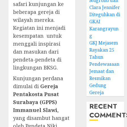
Nugroho dan
safari kunjungan ke
Clara Jennifer
beberapa gereja di
Diteguhkan di
wilayah mereka.
GKAI
Kegiatan ini menjadi
Karangrayun
kesempatan untuk
g
GKJ Mejasem
menggali inspirasi
Rayakan 25
dan masukan dari
Tahun
pendeta-pendeta di
Pendewasaan
lingkungan BKSG.
Jemaat dan
Kunjungan perdana
Resmikan
Gedung
dimulai di
Gereja
Gereja
Pentakosta Pusat
Surabaya (GPPS)
RECENT
Immanuel Slawi
,
COMMENT
yang disambut hangat
oleh Pendeta Niki