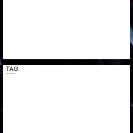
Pelayanan Pdt. Gunawan Anggono Samekto dalam
TPF HUT Sinode GKJ ke-95
Natal BKSG Kabupaten Tegal Ketaatan Dirayakan di
Tengah Tekanan Zaman
Pernikahan Samuel Kristian Adi Nugroho dan Clara
Jennifer Diteguhkan di GKAI Karangrayung
GKJ Mejasem Rayakan 25 Tahun Pendewasaan
Jemaat dan Resmikan Gedung Gereja
TAG
Balapulang
Bukit Gambangan
Calon Pendeta GKJ Slawi
FKUB
Gereja Kristen Jawa
GKJ
GKJ Brebes
GKJ Klasis Pekalongan Barat
GKJ Mejasem