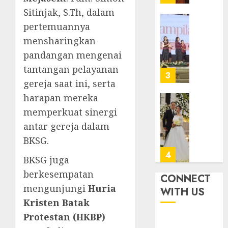
dalam
Diraya
Sitinjak, S.Th, dalam
TPF
di
pertemuannya
HUT
Tenga
Pernik
Sinode
Tekan
Samue
mensharingkan
GKJ
Zaman
Kristia
pandangan mengenai
ke-
Adi
tantangan pelayanan
FEBRUARI
95
Nugro
4
11, 2026
gereja saat ini, serta
dan
FEBRUARI
0
Clara
harapan mereka
11, 2026
Jennife
GKJ
memperkuat sinergi
0
Ditegu
Mejas
antar gereja dalam
di
Rayak
BKSG.
GKAI
25
Karan
Tahun
5
BKSG juga
Pende
JANUARI
berkesempatan
Jemaat
CONNECT
14,
2026
dan
TPF
mengunjungi
Huria
WITH US
Resmi
Sinode
0
Kristen Batak
Gedun
GKJ
Protestan (HKBP)
Gereja
2026