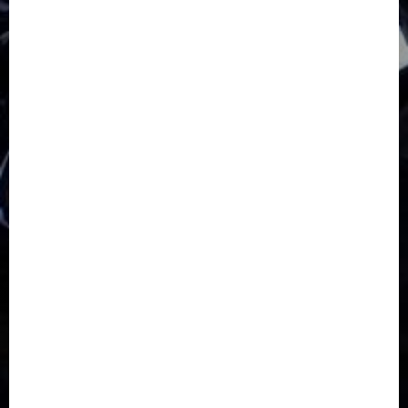
GKJ Moga
GKJ Pemalang
GKJ Slawi
GKJ Slawi Pepanthan Prupuk
HUT
Hutan Bambu
HUT RI
Jawa Tengah
Kab. Tegal
Kabupaten Tegal
Kerukunan Umat Beragama
Klasis Pekalongan Barat
Lintas Agama
Moderasi Beragama
Moga Pemalang
Natal 2025
Paskah
pdt sugeng prihadi
Pemuda
Pepanthan Prupuk
renovasi
Renovasi Gedung Gereja
Salatiga
Sekolah Alkitab
Sekolah Alkitab Liburan
Sekolah Minggu
Sinode GKJ
Slawi