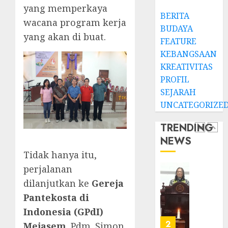
JANUARI
Jemaat
yang memperkaya
14,
BERITA
2026
dan
TPF
wacana program kerja
BUDAYA
Resmi
Sinode
0
yang akan di buat.
Gedun
GKJ
FEATURE
Gereja
2026
KEBANGSAAN
GKJ
1
KREATIVITAS
DESEMBE
Slawi
30, 2025
PROFIL
Balas
SEJARAH
0
Kunju
Ketika
UNCATEGORIZE
ke
Firma
GKJ
Bertuk
TRENDING
Taman
di
NEWS
Asri
Mimba
2
Sragen
GKJ
Tidak hanya itu,
Slawi
perjalanan
FEBRUARI
Pelaya
Natal
24, 2026
dilanjutkan ke
Gereja
Pdt.
BKSG
0
Pantekosta di
Gunaw
Kabup
Anggo
Tegal
Indonesia (GPdI)
Samek
Ketaat
3
Mejasem
. Pdm. Simon