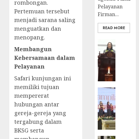
rombongan.
Pelayanan
Pertemuan tersebut
Firman...
menjadi sarana saling
menguatkan dan
READ MORE
menopang.
BERITA
Membangun
FEATURE
Ketika
Kebersamaan dalam
Firma
Pelayanan
Bertuk
di
Safari kunjungan ini
Mimba
memiliki tujuan
GKJ
BERITA
mempererat
Slawi
FEATURE
Pelaya
hubungan antar
Natal
Pdt.
BKSG
gereja-gereja yang
Gunaw
Kabupa
tergabung dalam
Anggo
Tegal
BKSG serta
Samek
Ketaat
dalam
Diraya
BERITA