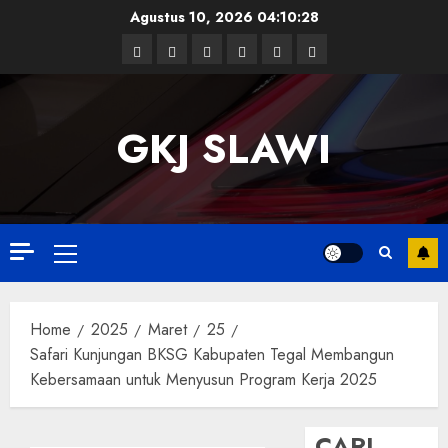
Skip
Agustus 10, 2026
04:10:29
to
Facebook
Twitter
Linkedin
VK
Youtube
Instagram
content
GKJ SLAWI
Primary
Menu
Home
2025
Maret
25
Safari Kunjungan BKSG Kabupaten Tegal Membangun
Kebersamaan untuk Menyusun Program Kerja 2025
CARI