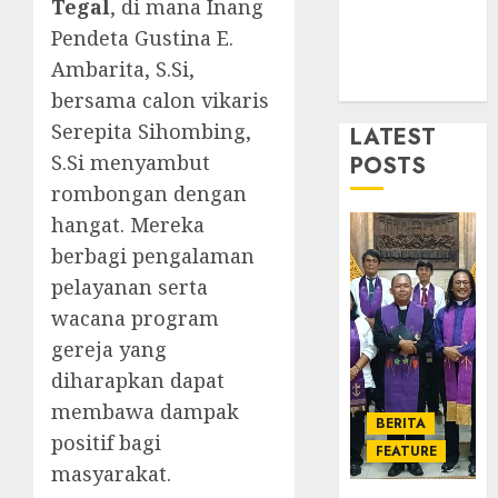
Tegal
, di mana Inang
GKJ
1
DESEMBE
Slawi
Pendeta Gustina E.
30, 2025
Balas
Ambarita, S.Si,
0
Kunju
Ketika
bersama calon vikaris
ke
Firma
Serepita Sihombing,
GKJ
LATEST
Bertuk
Taman
di
S.Si menyambut
POSTS
Asri
Mimba
2
rombongan dengan
Sragen
GKJ
hangat. Mereka
Slawi
FEBRUARI
berbagi pengalaman
Pelaya
Natal
24, 2026
Pdt.
BKSG
pelayanan serta
0
Gunaw
Kabup
wacana program
Anggo
Tegal
gereja yang
Samek
Ketaat
3
dalam
diharapkan dapat
Diraya
TPF
di
membawa dampak
BERITA
HUT
Tenga
Pernik
positif bagi
Sinode
FEATURE
Tekan
Samue
masyarakat.
GKJ
Zaman
Kristia