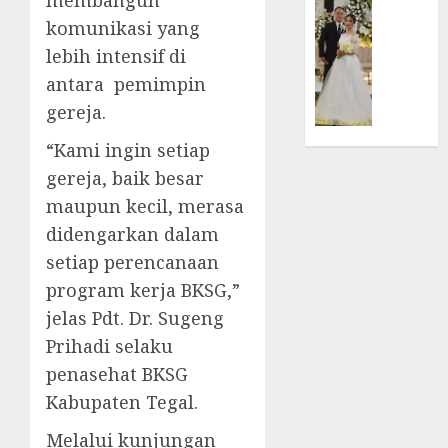
membangun
TPF
di
FEATURE
komunikasi yang
HUT
Tenga
Pernik
lebih intensif di
Sinode
Tekan
Samue
antara pemimpin
GKJ
Zaman
Kristia
ke-
Adi
gereja.
95
FEBRUARI
Nugro
11, 2026
“Kami ingin setiap
dan
FEBRUARI
Clara
gereja, baik besar
0
11, 2026
Jennife
maupun kecil, merasa
0
Ditegu
didengarkan dalam
di
setiap perencanaan
GKAI
Karan
program kerja BKSG,”
jelas Pdt. Dr. Sugeng
JANUARI
Prihadi selaku
14,
2026
penasehat BKSG
0
Kabupaten Tegal.
Melalui kunjungan