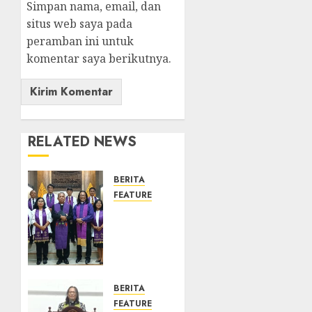
Simpan nama, email, dan
situs web saya pada
peramban ini untuk
komentar saya berikutnya.
RELATED NEWS
BERITA
FEATURE
TPF
Sinode
GKJ
2026
GKJ
Slawi
BERITA
Balas
FEATURE