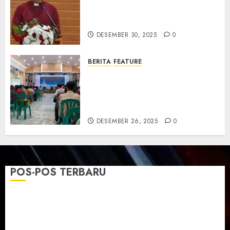
Tahun Pendewasaan Jemaat
dan Resmikan Gedung Gereja
DESEMBER 30, 2025
0
BERITA
FEATURE
Natal GKJ Slawi Digelar
Sederhana Tekankan Empati
dan Pengharapan di Tengah
Krisis
DESEMBER 26, 2025
0
POS-POS TERBARU
TPF Sinode GKJ 2026 GKJ Slawi Balas Kunjungan ke
GKJ Taman Asri Sragen
Ketika Firman Bertukar di Mimbar GKJ Slawi