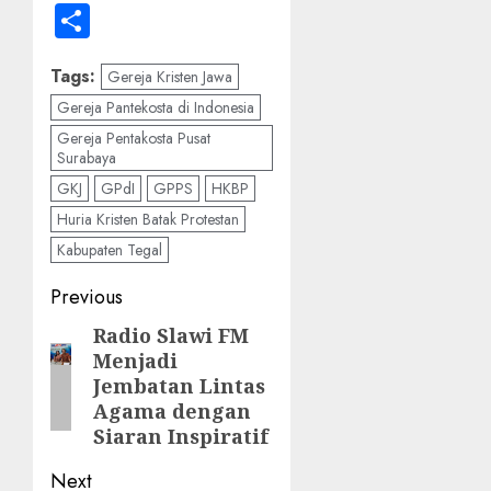
Share
Tags:
Gereja Kristen Jawa
Gereja Pantekosta di Indonesia
Gereja Pentakosta Pusat
Surabaya
GKJ
GPdI
GPPS
HKBP
Huria Kristen Batak Protestan
Kabupaten Tegal
Post
Previous
navigation
Radio Slawi FM
Previous
Menjadi
post:
Jembatan Lintas
Agama dengan
Siaran Inspiratif
Next