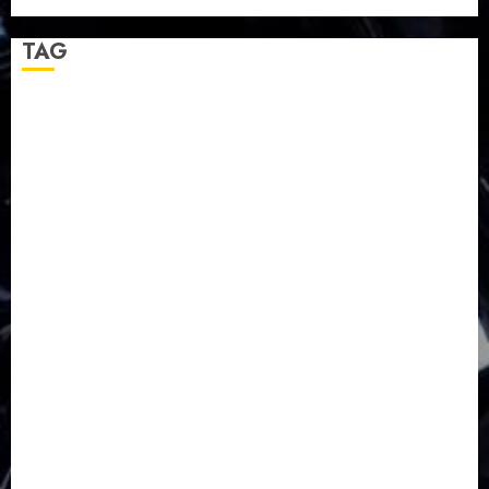
Jemaat dan Resmikan Gedung Gereja
TAG
Balapulang
Bukit Gambangan
Calon Pendeta GKJ Slawi
FKUB
Gereja Kristen Jawa
GKJ
GKJ Brebes
GKJ Klasis Pekalongan Barat
GKJ Mejasem
GKJ Moga
GKJ Pemalang
GKJ Slawi
GKJ Slawi Pepanthan Prupuk
HUT
Hutan Bambu
HUT RI
Jawa Tengah
Kab. Tegal
Kabupaten Tegal
Kerukunan Umat Beragama