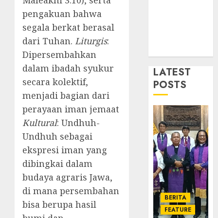
Maleakhi 3:10), serta
Gereja
2026
pengakuan bahwa
GKJ
1
DESEMBE
Slawi
segala berkat berasal
30, 2025
Balas
dari Tuhan.
Liturgis
:
0
Kunju
Ketika
Dipersembahkan
ke
Firma
dalam ibadah syukur
GKJ
LATEST
Bertuk
Taman
di
secara kolektif,
POSTS
Asri
Mimba
2
menjadi bagian dari
Sragen
GKJ
perayaan iman jemaat
Slawi
FEBRUARI
Kultural
: Undhuh-
Pelaya
Natal
24, 2026
Pdt.
BKSG
Undhuh sebagai
0
Gunaw
Kabup
ekspresi iman yang
Anggo
Tegal
dibingkai dalam
Samek
Ketaat
3
budaya agraris Jawa,
dalam
Diraya
TPF
di
di mana persembahan
BERITA
HUT
Tenga
Pernik
bisa berupa hasil
Sinode
FEATURE
Tekan
Samue