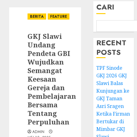
CARI
BERITA
FEATURE
GKJ Slawi
RECENT
Undang
POSTS
Pendeta GBI
Wujudkan
TPF Sinode
Semangat
GKJ 2026 GKJ
Keesaan
Slawi Balas
Gereja dan
Kunjungan ke
Pembelajaran
GKJ Taman
Bersama
Asri Sragen
Tentang
Ketika Firman
Perpuluhan
Bertukar di
Mimbar GKJ
ADMIN
Slawi