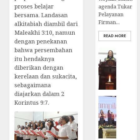
proses belajar
agenda Tukar
Pelayanan
bersama. Landasan
Firman...
alkitabiah diambil dari
Maleakhi 3:10, namun
READ MORE
dengan penekanan
bahwa persembahan
BERITA
FEATURE
itu hendaknya
Ketika
diberikan dengan
Firma
kerelaan dan sukacita,
Bertuk
sebagaimana
di
Mimba
diajarkan dalam 2
GKJ
BERITA
Korintus 9:7.
Slawi
FEATURE
Pelaya
Natal
Pdt.
BKSG
Gunaw
Kabupa
Anggo
Tegal