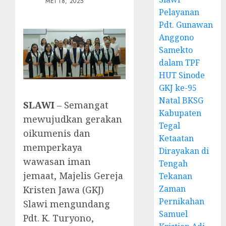
MEI 18, 2025
Pelayanan
Pdt. Gunawan
Anggono
Samekto
dalam TPF
HUT Sinode
GKJ ke-95
Natal BKSG
SLAWI
– Semangat
Kabupaten
mewujudkan gerakan
Tegal
oikumenis dan
Ketaatan
memperkaya
Dirayakan di
wawasan iman
Tengah
jemaat, Majelis Gereja
Tekanan
Zaman
Kristen Jawa (GKJ)
Pernikahan
Slawi mengundang
Samuel
Pdt. K. Turyono,