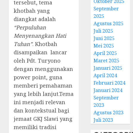
Oktober 2025
tersebut, tema
September
khotbah yang
Natal
2025
diangkat adalah
BKSG
Agustus 2025
Kabup
“Perpuluhan
Juli 2025
Tegal
Menyenangkan Hati
Juni 2025
Ketaat
3
Tuhan”
. Khotbah
Diraya
Mei 2025
di
disampaikan lancar
April 2025
Tenga
Pernik
oleh Pdt. Turyono
Maret 2025
Tekan
Samue
Januari 2025
dengan menggunakan
Zaman
Kristia
April 2024
power point, guna
Adi
FEBRUARI
Februari 2024
Nugro
memberi pemahaman
4
11, 2026
Januari 2024
dan
yang lebih lanjut.Tema
0
September
Clara
ini menjadi relevan
Jennife
GKJ
2023
dan kontekstual bagi
Ditegu
Mejas
Agustus 2023
di
Rayak
jemaat GKJ Slawi yang
Juli 2023
GKAI
25
memiliki tradisi
Karan
Tahun
5