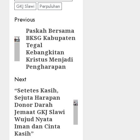
GKJ Slawi
Perpuluhan
Post
Previous
navigation
Paskah Bersama
Previous
BKSG Kabupaten
post:
Tegal
Kebangkitan
Kristus Menjadi
Pengharapan
Next
“Setetes Kasih,
Next
Sejuta Harapan
post:
Donor Darah
Jemaat GKJ Slawi
Wujud Nyata
Iman dan Cinta
Kasih”