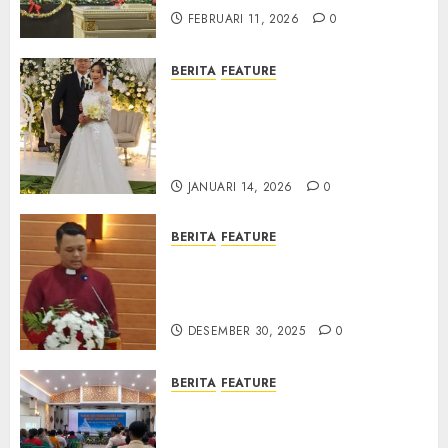
FEBRUARI 11, 2026
0
BERITA
FEATURE
Pernikahan Samuel Kristian
Adi Nugroho dan Clara
Jennifer Diteguhkan di GKAI
Karangrayung
JANUARI 14, 2026
0
BERITA
FEATURE
GKJ Mejasem Rayakan 25
Tahun Pendewasaan Jemaat
dan Resmikan Gedung Gereja
DESEMBER 30, 2025
0
BERITA
FEATURE
Natal GKJ Slawi Digelar
Sederhana Tekankan Empati