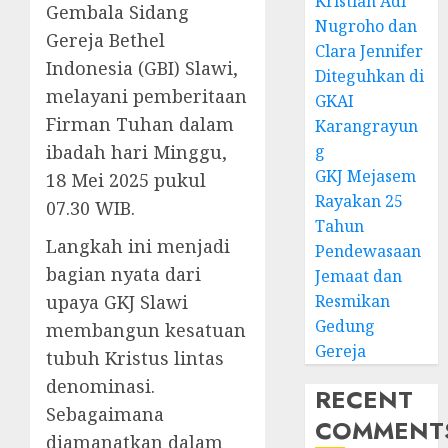
Kristian Adi
Gembala Sidang
Nugroho dan
Gereja Bethel
Clara Jennifer
Indonesia (GBI) Slawi,
Diteguhkan di
melayani pemberitaan
GKAI
Firman Tuhan dalam
Karangrayun
ibadah hari Minggu,
g
GKJ Mejasem
18 Mei 2025 pukul
Rayakan 25
07.30 WIB.
Tahun
Langkah ini menjadi
Pendewasaan
bagian nyata dari
Jemaat dan
upaya GKJ Slawi
Resmikan
Gedung
membangun kesatuan
Gereja
tubuh Kristus lintas
denominasi.
RECENT
Sebagaimana
COMMENT
diamanatkan dalam