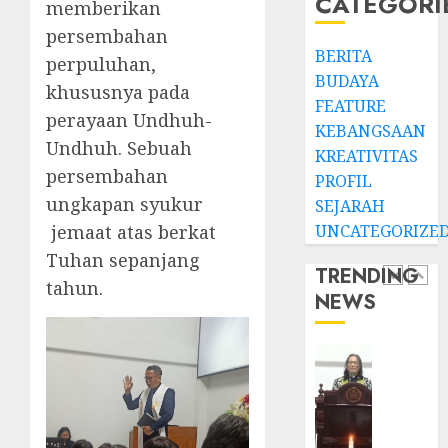
CATEGORI
memberikan
Pende
JANUARI
persembahan
Jemaat
14,
BERITA
2026
dan
TPF
perpuluhan,
BUDAYA
Resmi
Sinode
0
khususnya pada
Gedun
GKJ
FEATURE
perayaan Undhuh-
Gereja
2026
KEBANGSAAN
Undhuh. Sebuah
GKJ
1
KREATIVITAS
DESEMBE
Slawi
persembahan
30, 2025
PROFIL
Balas
ungkapan syukur
SEJARAH
0
Kunju
Ketika
jemaat atas berkat
UNCATEGORIZE
ke
Firma
Tuhan sepanjang
GKJ
Bertuk
TRENDING
Taman
di
tahun.
NEWS
Asri
Mimba
2
Sragen
GKJ
Slawi
FEBRUARI
Pelaya
Natal
24, 2026
Pdt.
BKSG
0
Gunaw
Kabup
Anggo
Tegal