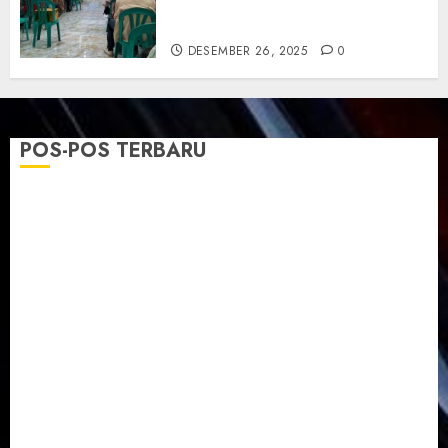
dan Pengharapan di Tengah
Krisis
DESEMBER 26, 2025
0
POS-POS TERBARU
TPF Sinode GKJ 2026 GKJ Slawi Balas Kunjungan ke
GKJ Taman Asri Sragen
Ketika Firman Bertukar di Mimbar GKJ Slawi
Pelayanan Pdt. Gunawan Anggono Samekto dalam
TPF HUT Sinode GKJ ke-95
Natal BKSG Kabupaten Tegal Ketaatan Dirayakan di
Tengah Tekanan Zaman
Pernikahan Samuel Kristian Adi Nugroho dan Clara
Jennifer Diteguhkan di GKAI Karangrayung
GKJ Mejasem Rayakan 25 Tahun Pendewasaan