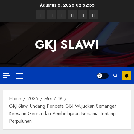
Skip
Agustus 6, 2026
02:52:56
to
Facebook
Twitter
Linkedin
VK
Youtube
Instagram
content
GKJ SLAWI
Primary
Menu
Home
2025
Mei
18
GKJ Slawi Undang Pendeta GBI Wujudkan Semangat
Keesaan Gereja dan Pembelajaran Bersama Tentang
Perpuluhan