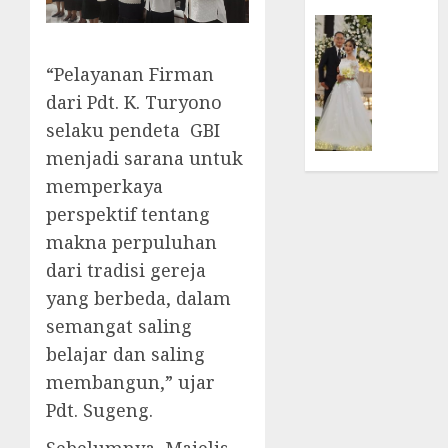
Samek
Ketaat
dalam
Diraya
BERITA
TPF
di
FEATURE
HUT
Tenga
Pernik
“Pelayanan Firman
Sinode
Tekan
Samue
dari Pdt. K. Turyono
GKJ
Zaman
Kristia
selaku pendeta GBI
ke-
Adi
95
FEBRUARI
menjadi sarana untuk
Nugro
11, 2026
dan
memperkaya
FEBRUARI
Clara
0
11, 2026
perspektif tentang
Jennife
makna perpuluhan
0
Ditegu
di
dari tradisi gereja
GKAI
yang berbeda, dalam
Karan
semangat saling
belajar dan saling
JANUARI
14,
membangun,” ujar
2026
Pdt. Sugeng.
0