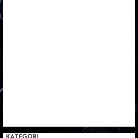
Klasis Pekalongan Barat
Lintas Agama
Moderasi Beragama
Moga Pemalang
Natal 2025
Paskah
pdt sugeng prihadi
Pemuda
Pepanthan Prupuk
renovasi
Renovasi Gedung Gereja
Salatiga
Sekolah Alkitab
Sekolah Alkitab Liburan
Sekolah Minggu
Sinode GKJ
Slawi
Taman Teknologi Pertanian
Tegal
Temu Raya
Toleransi
Toleransi Beragama
TTP Lebaksiu
Waduk Cacaban
Yudha Waskito
KATEGORI