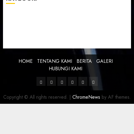
BERITA
BUDAYA
FEATURE
KEBANGSAAN
KREATIVITAS
PROFIL
SEJARAH
UNCATEGORIZED
HOME
TENTANG KAMI
BERITA
GALERI
HUBUNGI KAMI
Facebook
Twitter
Linkedin
VK
Youtube
Instagram
Copyright © All rights reserved.
|
ChromeNews
by AF themes.