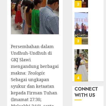
Samek
Ketaat
3
dalam
Diraya
TPF
di
HUT
Tenga
Pernik
Sinode
Tekan
Samue
GKJ
Zaman
Kristia
ke-
Adi
FEBRUARI
95
Nugro
4
11, 2026
dan
Persembahan dalam
FEBRUARI
0
Clara
11, 2026
Undhuh-Undhuh di
Jennife
GKJ
0
GKJ Slawi
Ditegu
Mejas
di
mengandung berbagai
Rayak
GKAI
25
makna:
Teologis
:
Karan
Tahun
5
Sebagai ungkapan
Pende
JANUARI
syukur dan ketaatan
Jemaat
CONNECT
14,
2026
dan
kepada Firman Tuhan
TPF
WITH US
Resmi
Sinode
(Imamat 27:30;
0
Gedun
GKJ