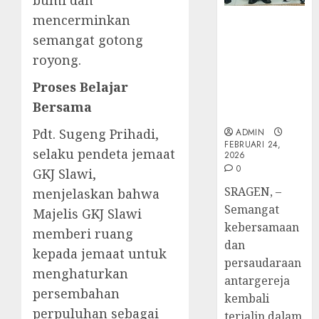
bumi dan
GKJ
Zaman
Kristia
ke-
mencerminkan
TPF Sinode
Adi
FEBRUARI
95
GKJ 2026 GKJ
Nugro
semangat gotong
4
11, 2026
Slawi Balas
dan
royong.
FEBRUARI
0
Kunjungan
Clara
11, 2026
ke GKJ
Jennife
GKJ
Proses Belajar
0
Taman Asri
Ditegu
Mejas
Bersama
Sragen
di
Rayak
GKAI
25
Pdt. Sugeng Prihadi,
ADMIN
FEBRUARI 24,
Karan
Tahun
5
selaku pendeta jemaat
2026
Pende
0
GKJ Slawi,
JANUARI
Jemaat
14,
SRAGEN, –
menjelaskan bahwa
2026
dan
Semangat
Resmi
Majelis GKJ Slawi
0
kebersamaan
Gedun
memberi ruang
Gereja
dan
kepada jemaat untuk
persaudaraan
DESEMBE
menghaturkan
antargereja
30, 2025
persembahan
kembali
0
perpuluhan sebagai
terjalin dalam