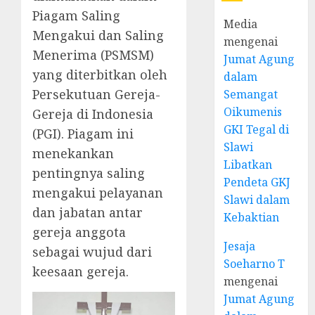
Piagam Saling
Media
Mengakui dan Saling
mengenai
Menerima (PSMSM)
Jumat Agung
yang diterbitkan oleh
dalam
Persekutuan Gereja-
Semangat
Oikumenis
Gereja di Indonesia
GKI Tegal di
(PGI). Piagam ini
Slawi
menekankan
Libatkan
pentingnya saling
Pendeta GKJ
mengakui pelayanan
Slawi dalam
dan jabatan antar
Kebaktian
gereja anggota
Jesaja
sebagai wujud dari
Soeharno T
keesaan gereja.
mengenai
Jumat Agung