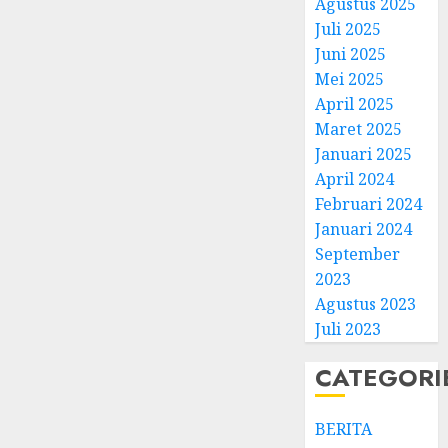
Agustus 2025
Juli 2025
Juni 2025
Mei 2025
April 2025
Natal
Maret 2025
BKSG
Januari 2025
Kabup
April 2024
Tegal
Februari 2024
Ketaat
3
Januari 2024
Diraya
September
di
Tenga
Pernik
2023
Tekan
Samue
Agustus 2023
Zaman
Kristia
Juli 2023
Adi
FEBRUARI
Nugro
4
CATEGORI
11, 2026
dan
0
Clara
BERITA
Jennife
GKJ