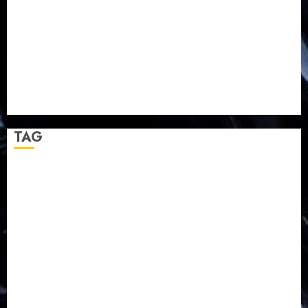
TPF HUT Sinode GKJ ke-95
Natal BKSG Kabupaten Tegal Ketaatan Dirayakan di
Tengah Tekanan Zaman
Pernikahan Samuel Kristian Adi Nugroho dan Clara
Jennifer Diteguhkan di GKAI Karangrayung
GKJ Mejasem Rayakan 25 Tahun Pendewasaan
Jemaat dan Resmikan Gedung Gereja
TAG
Balapulang
Bukit Gambangan
Calon Pendeta GKJ Slawi
FKUB
Gereja Kristen Jawa
GKJ
GKJ Brebes
GKJ Klasis Pekalongan Barat
GKJ Mejasem
GKJ Moga
GKJ Pemalang
GKJ Slawi