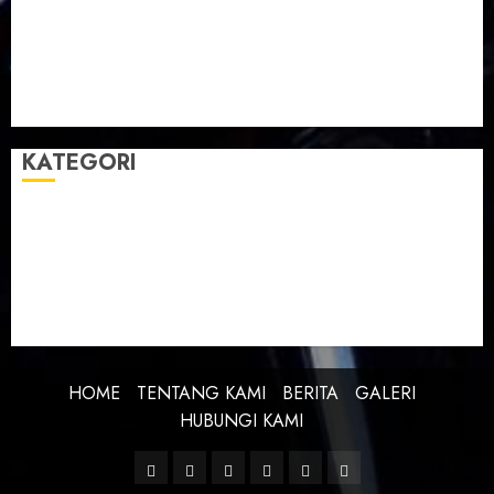
Taman Teknologi Pertanian
Tegal
Temu Raya
Toleransi
Toleransi Beragama
TTP Lebaksiu
Waduk Cacaban
Yudha Waskito
KATEGORI
BERITA
BUDAYA
FEATURE
KEBANGSAAN
KREATIVITAS
PROFIL
SEJARAH
UNCATEGORIZED
HOME
TENTANG KAMI
BERITA
GALERI
HUBUNGI KAMI
Facebook
Twitter
Linkedin
VK
Youtube
Instagram