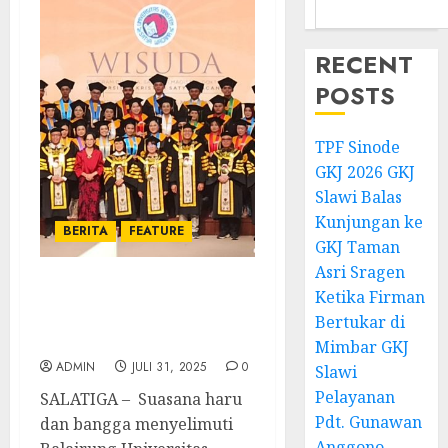
RECENT
POSTS
TPF Sinode
GKJ 2026 GKJ
Slawi Balas
Kunjungan ke
BERITA
FEATURE
GKJ Taman
Asri Sragen
Ketika Firman
Jeremia dan Semangat
Generasi Baru di Balik
Bertukar di
Wisuda UKSW 2025
Mimbar GKJ
ADMIN
JULI 31, 2025
0
Slawi
Pelayanan
SALATIGA – Suasana haru
Pdt. Gunawan
dan bangga menyelimuti
Anggono