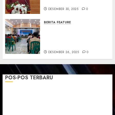
dan Resmikan Gedung Gereja
DESEMBER 30, 2025
0
BERITA
FEATURE
Natal GKJ Slawi Digelar
Sederhana Tekankan Empati
dan Pengharapan di Tengah
Krisis
DESEMBER 26, 2025
0
POS-POS TERBARU
TPF Sinode GKJ 2026 GKJ Slawi Balas Kunjungan ke
GKJ Taman Asri Sragen
Ketika Firman Bertukar di Mimbar GKJ Slawi
Pelayanan Pdt. Gunawan Anggono Samekto dalam