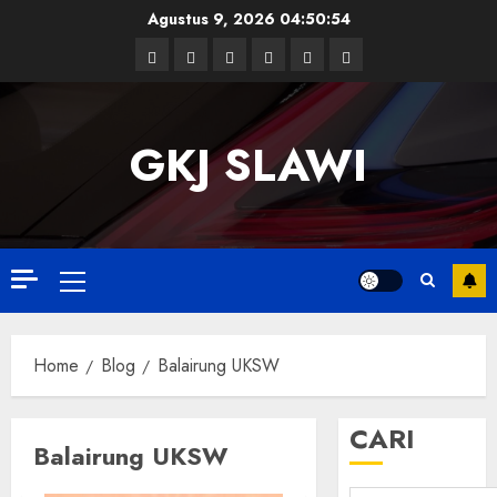
Skip
Agustus 9, 2026
04:50:54
to
Facebook
Twitter
Linkedin
VK
Youtube
Instagram
content
GKJ SLAWI
Primary
Menu
Home
Blog
Balairung UKSW
CARI
Balairung UKSW