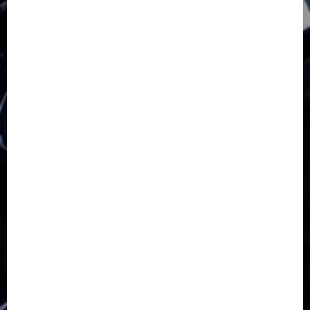
GKJ Slawi Pepanthan Prupuk
HUT
Hutan Bambu
HUT RI
Jawa Tengah
Kab. Tegal
Kabupaten Tegal
Kerukunan Umat Beragama
Klasis Pekalongan Barat
Lintas Agama
Moderasi Beragama
Moga Pemalang
Natal 2025
Paskah
pdt sugeng prihadi
Pemuda
Pepanthan Prupuk
renovasi
Renovasi Gedung Gereja
Salatiga
Sekolah Alkitab
Sekolah Alkitab Liburan
Sekolah Minggu
Sinode GKJ
Slawi