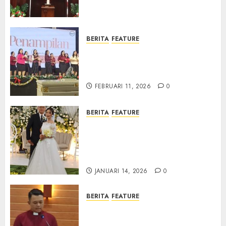
Samekto dalam TPF HUT
Sinode GKJ ke-95
FEBRUARI 11, 2026
0
BERITA
FEATURE
Natal BKSG Kabupaten Tegal
Ketaatan Dirayakan di Tengah
Tekanan Zaman
FEBRUARI 11, 2026
0
BERITA
FEATURE
Pernikahan Samuel Kristian
Adi Nugroho dan Clara
Jennifer Diteguhkan di GKAI
Karangrayung
JANUARI 14, 2026
0
BERITA
FEATURE
GKJ Mejasem Rayakan 25
Tahun Pendewasaan Jemaat