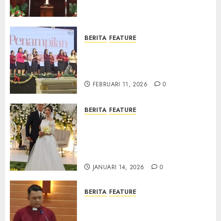
Samekto dalam TPF HUT
Sinode GKJ ke-95
FEBRUARI 11, 2026
0
BERITA
FEATURE
Natal BKSG Kabupaten Tegal
Ketaatan Dirayakan di Tengah
Tekanan Zaman
FEBRUARI 11, 2026
0
BERITA
FEATURE
Pernikahan Samuel Kristian
Adi Nugroho dan Clara
Jennifer Diteguhkan di GKAI
Karangrayung
JANUARI 14, 2026
0
BERITA
FEATURE
GKJ Mejasem Rayakan 25
Tahun Pendewasaan Jemaat