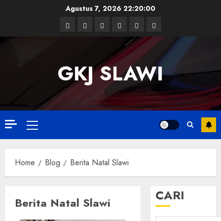
Skip
Agustus 7, 2026
22:20:00
to
Facebook
Twitter
Linkedin
VK
Youtube
Instagram
content
GKJ SLAWI
Primary
Menu
Home
Blog
Berita Natal Slawi
CARI
Berita Natal Slawi