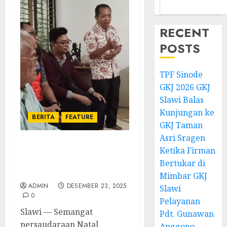
RECENT
POSTS
TPF Sinode
GKJ 2026 GKJ
Slawi Balas
Kunjungan ke
BERITA
FEATURE
GKJ Taman
Asri Sragen
Ketika Firman
Menjaga Keakraban
Lewat Kunjungan Kasih
Bertukar di
Natal
Mimbar GKJ
ADMIN
DESEMBER 23, 2025
Slawi
0
Pelayanan
Slawi — Semangat
Pdt. Gunawan
persaudaraan Natal
Anggono