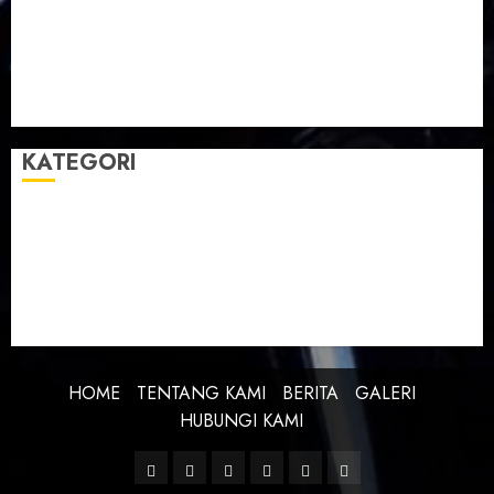
Taman Teknologi Pertanian
Tegal
Temu Raya
Toleransi
Toleransi Beragama
TTP Lebaksiu
Waduk Cacaban
Yudha Waskito
KATEGORI
BERITA
BUDAYA
FEATURE
KEBANGSAAN
KREATIVITAS
PROFIL
SEJARAH
UNCATEGORIZED
HOME
TENTANG KAMI
BERITA
GALERI
HUBUNGI KAMI
Facebook
Twitter
Linkedin
VK
Youtube
Instagram