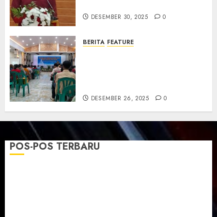
dan Resmikan Gedung Gereja
DESEMBER 30, 2025
0
BERITA
FEATURE
Natal GKJ Slawi Digelar
Sederhana Tekankan Empati
dan Pengharapan di Tengah
Krisis
DESEMBER 26, 2025
0
POS-POS TERBARU
TPF Sinode GKJ 2026 GKJ Slawi Balas Kunjungan ke
GKJ Taman Asri Sragen
Ketika Firman Bertukar di Mimbar GKJ Slawi
Pelayanan Pdt. Gunawan Anggono Samekto dalam