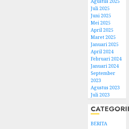
Agustus 2025
Juli 2025
Juni 2025
Mei 2025
April 2025
Natal
Maret 2025
BKSG
Januari 2025
Kabup
April 2024
Tegal
Februari 2024
Ketaat
3
Januari 2024
Diraya
September
di
Tenga
Pernik
2023
Tekan
Samue
Agustus 2023
Zaman
Kristia
Juli 2023
Adi
FEBRUARI
Nugro
4
CATEGORI
11, 2026
dan
0
Clara
BERITA
Jennife
GKJ