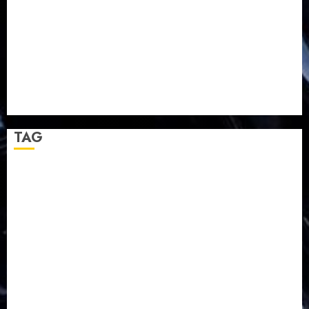
TPF HUT Sinode GKJ ke-95
Natal BKSG Kabupaten Tegal Ketaatan Dirayakan di
Tengah Tekanan Zaman
Pernikahan Samuel Kristian Adi Nugroho dan Clara
Jennifer Diteguhkan di GKAI Karangrayung
GKJ Mejasem Rayakan 25 Tahun Pendewasaan
Jemaat dan Resmikan Gedung Gereja
TAG
Balapulang
Bukit Gambangan
Calon Pendeta GKJ Slawi
FKUB
Gereja Kristen Jawa
GKJ
GKJ Brebes
GKJ Klasis Pekalongan Barat
GKJ Mejasem
GKJ Moga
GKJ Pemalang
GKJ Slawi