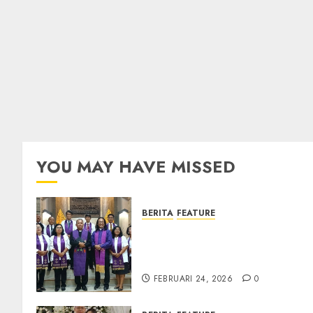
YOU MAY HAVE MISSED
BERITA
FEATURE
TPF Sinode GKJ 2026 GKJ
Slawi Balas Kunjungan ke
GKJ Taman Asri Sragen
FEBRUARI 24, 2026
0