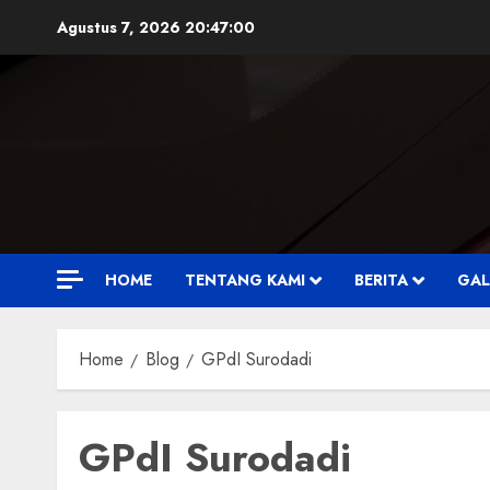
Skip
Agustus 7, 2026
20:47:01
to
content
HOME
TENTANG KAMI
BERITA
GAL
Home
Blog
GPdI Surodadi
GPdI Surodadi