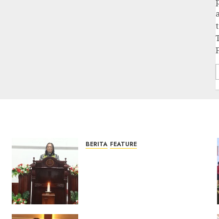
BERITA
FEATURE
Ketika Firman Bertukar di
Mimbar GKJ Slawi Pelayanan
Pdt. Gunawan Anggono
Samekto dalam TPF HUT
Sinode GKJ ke-95
FEBRUARI 11, 2026
0