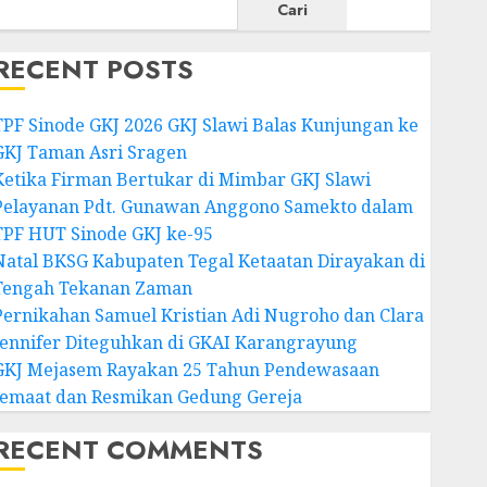
Cari
RECENT POSTS
TPF Sinode GKJ 2026 GKJ Slawi Balas Kunjungan ke
GKJ Taman Asri Sragen
Ketika Firman Bertukar di Mimbar GKJ Slawi
Pelayanan Pdt. Gunawan Anggono Samekto dalam
TPF HUT Sinode GKJ ke-95
Natal BKSG Kabupaten Tegal Ketaatan Dirayakan di
Tengah Tekanan Zaman
Pernikahan Samuel Kristian Adi Nugroho dan Clara
Jennifer Diteguhkan di GKAI Karangrayung
GKJ Mejasem Rayakan 25 Tahun Pendewasaan
Jemaat dan Resmikan Gedung Gereja
RECENT COMMENTS