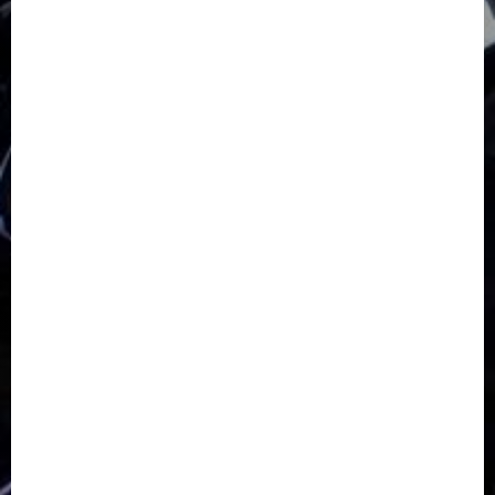
GKJ Slawi Pepanthan Prupuk
HUT
Hutan Bambu
HUT RI
Jawa Tengah
Kab. Tegal
Kabupaten Tegal
Kerukunan Umat Beragama
Klasis Pekalongan Barat
Lintas Agama
Moderasi Beragama
Moga Pemalang
Natal 2025
Paskah
pdt sugeng prihadi
Pemuda
Pepanthan Prupuk
renovasi
Renovasi Gedung Gereja
Salatiga
Sekolah Alkitab
Sekolah Alkitab Liburan
Sekolah Minggu
Sinode GKJ
Slawi