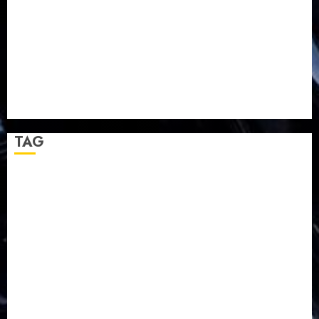
TPF HUT Sinode GKJ ke-95
Natal BKSG Kabupaten Tegal Ketaatan Dirayakan di
Tengah Tekanan Zaman
Pernikahan Samuel Kristian Adi Nugroho dan Clara
Jennifer Diteguhkan di GKAI Karangrayung
GKJ Mejasem Rayakan 25 Tahun Pendewasaan
Jemaat dan Resmikan Gedung Gereja
TAG
Balapulang
Bukit Gambangan
Calon Pendeta GKJ Slawi
FKUB
Gereja Kristen Jawa
GKJ
GKJ Brebes
GKJ Klasis Pekalongan Barat
GKJ Mejasem
GKJ Moga
GKJ Pemalang
GKJ Slawi