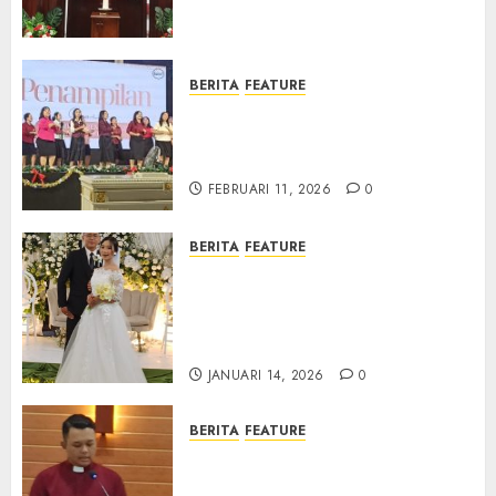
Samekto dalam TPF HUT
Sinode GKJ ke-95
FEBRUARI 11, 2026
0
BERITA
FEATURE
Natal BKSG Kabupaten Tegal
Ketaatan Dirayakan di Tengah
Tekanan Zaman
FEBRUARI 11, 2026
0
BERITA
FEATURE
Pernikahan Samuel Kristian
Adi Nugroho dan Clara
Jennifer Diteguhkan di GKAI
Karangrayung
JANUARI 14, 2026
0
BERITA
FEATURE
GKJ Mejasem Rayakan 25
Tahun Pendewasaan Jemaat