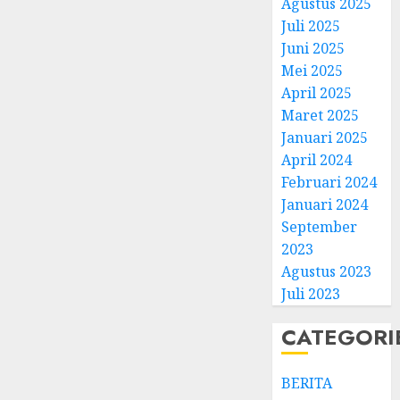
Agustus 2025
Juli 2025
Juni 2025
Mei 2025
April 2025
Natal
Maret 2025
BKSG
Januari 2025
Kabup
April 2024
Tegal
Februari 2024
Ketaat
3
Januari 2024
Diraya
September
di
Tenga
Pernik
2023
Tekan
Samue
Agustus 2023
Zaman
Kristia
Juli 2023
Adi
FEBRUARI
Nugro
4
CATEGORI
11, 2026
dan
0
Clara
BERITA
Jennife
GKJ