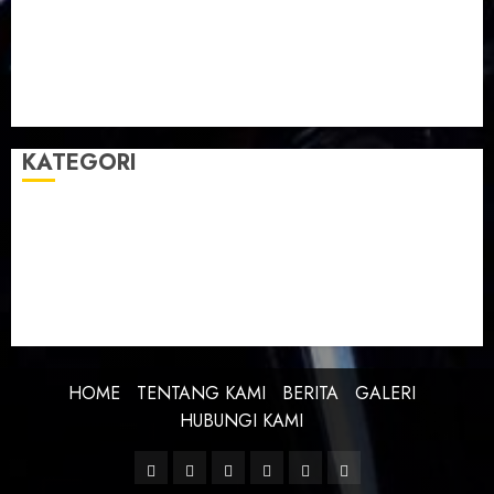
Taman Teknologi Pertanian
Tegal
Temu Raya
Toleransi
Toleransi Beragama
TTP Lebaksiu
Waduk Cacaban
Yudha Waskito
KATEGORI
BERITA
BUDAYA
FEATURE
KEBANGSAAN
KREATIVITAS
PROFIL
SEJARAH
UNCATEGORIZED
HOME
TENTANG KAMI
BERITA
GALERI
HUBUNGI KAMI
Facebook
Twitter
Linkedin
VK
Youtube
Instagram