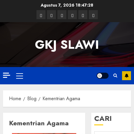
Skip
Agustus 7, 2026
18:47:29
to
Facebook
Twitter
Linkedin
VK
Youtube
Instagram
content
GKJ SLAWI
Primary
Menu
Home
Blog
Kementrian Agama
CARI
Kementrian Agama