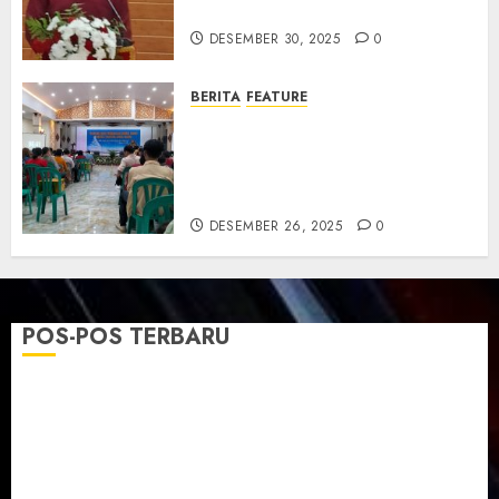
dan Resmikan Gedung Gereja
DESEMBER 30, 2025
0
BERITA
FEATURE
Natal GKJ Slawi Digelar
Sederhana Tekankan Empati
dan Pengharapan di Tengah
Krisis
DESEMBER 26, 2025
0
POS-POS TERBARU
TPF Sinode GKJ 2026 GKJ Slawi Balas Kunjungan ke
GKJ Taman Asri Sragen
Ketika Firman Bertukar di Mimbar GKJ Slawi
Pelayanan Pdt. Gunawan Anggono Samekto dalam