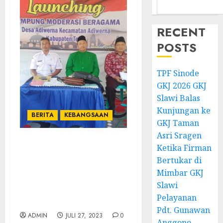
RECENT
POSTS
TPF Sinode
GKJ 2026 GKJ
Slawi Balas
Kunjungan ke
BERITA
KEBANGSAAN
GKJ Taman
Asri Sragen
Ketika Firman
Kampung Adiwerna dan
Kampung Jomblang
Bertukar di
Dukuh Wringin Di
Mimbar GKJ
Launching Sebagai
Slawi
Kampung Moderasi
Pelayanan
Beragama
Pdt. Gunawan
ADMIN
JULI 27, 2023
0
Anggono