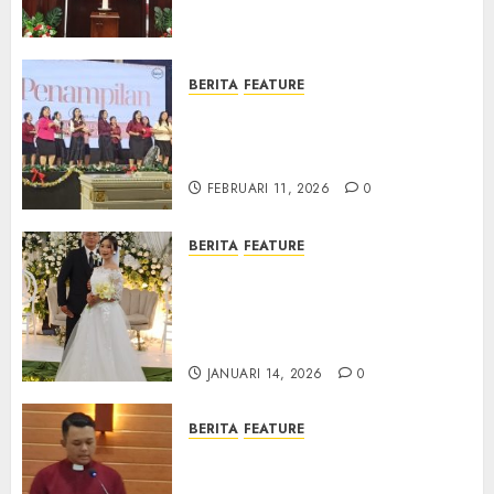
Samekto dalam TPF HUT
Sinode GKJ ke-95
FEBRUARI 11, 2026
0
BERITA
FEATURE
Natal BKSG Kabupaten Tegal
Ketaatan Dirayakan di Tengah
Tekanan Zaman
FEBRUARI 11, 2026
0
BERITA
FEATURE
Pernikahan Samuel Kristian
Adi Nugroho dan Clara
Jennifer Diteguhkan di GKAI
Karangrayung
JANUARI 14, 2026
0
BERITA
FEATURE
GKJ Mejasem Rayakan 25
Tahun Pendewasaan Jemaat