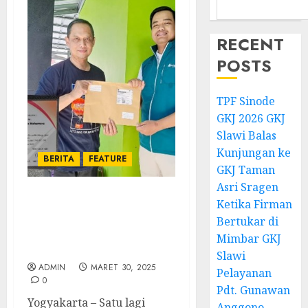
RECENT
POSTS
TPF Sinode
GKJ 2026 GKJ
Slawi Balas
Kunjungan ke
BERITA
FEATURE
GKJ Taman
Asri Sragen
Ketika Firman
CATATAN KECIL PEMUDA
GKJ SLAWI YANG MERAIH
Bertukar di
PRESTASI DI BIDANG
Mimbar GKJ
FOTOGRAFI
Slawi
ADMIN
MARET 30, 2025
Pelayanan
0
Pdt. Gunawan
Yogyakarta – Satu lagi
Anggono