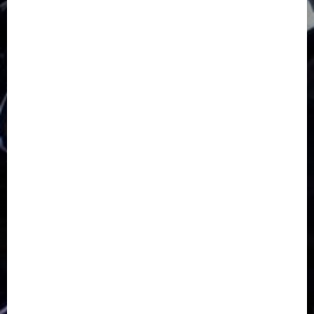
GKJ Slawi Pepanthan Prupuk
HUT
Hutan Bambu
HUT RI
Jawa Tengah
Kab. Tegal
Kabupaten Tegal
Kerukunan Umat Beragama
Klasis Pekalongan Barat
Lintas Agama
Moderasi Beragama
Moga Pemalang
Natal 2025
Paskah
pdt sugeng prihadi
Pemuda
Pepanthan Prupuk
renovasi
Renovasi Gedung Gereja
Salatiga
Sekolah Alkitab
Sekolah Alkitab Liburan
Sekolah Minggu
Sinode GKJ
Slawi