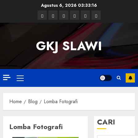
Skip
Agustus 6, 2026
03:33:16
to
Facebook
Twitter
Linkedin
VK
Youtube
Instagram
content
GKJ SLAWI
Primary
Menu
Home
Blog
Lomba Fotografi
CARI
Lomba Fotografi