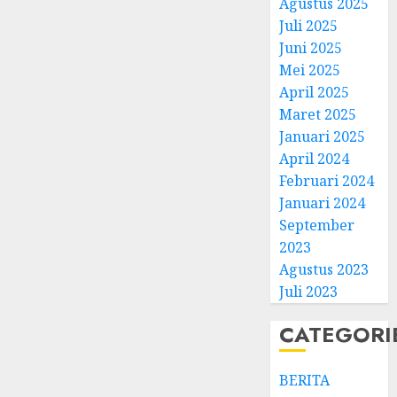
Agustus 2025
Juli 2025
Juni 2025
Mei 2025
April 2025
Natal
Maret 2025
BKSG
Januari 2025
Kabup
April 2024
Tegal
Februari 2024
Ketaat
3
Januari 2024
Diraya
September
di
Tenga
Pernik
2023
Tekan
Samue
Agustus 2023
Zaman
Kristia
Juli 2023
Adi
FEBRUARI
Nugro
4
CATEGORI
11, 2026
dan
0
Clara
BERITA
Jennife
GKJ