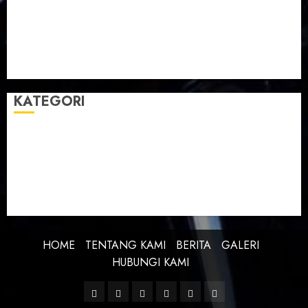
Taman Teknologi Pertanian
Tegal
Temu Raya
Toleransi
Toleransi Beragama
TTP Lebaksiu
Waduk Cacaban
Yudha Waskito
KATEGORI
BERITA
BUDAYA
FEATURE
KEBANGSAAN
KREATIVITAS
PROFIL
SEJARAH
UNCATEGORIZED
HOME
TENTANG KAMI
BERITA
GALERI
HUBUNGI KAMI
Facebook
Twitter
Linkedin
VK
Youtube
Instagram