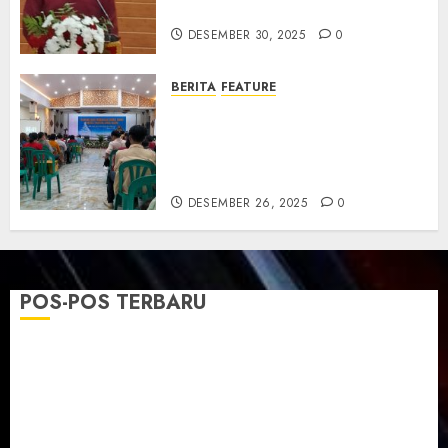
dan Resmikan Gedung Gereja
DESEMBER 30, 2025
0
BERITA
FEATURE
Natal GKJ Slawi Digelar
Sederhana Tekankan Empati
dan Pengharapan di Tengah
Krisis
DESEMBER 26, 2025
0
POS-POS TERBARU
TPF Sinode GKJ 2026 GKJ Slawi Balas Kunjungan ke
GKJ Taman Asri Sragen
Ketika Firman Bertukar di Mimbar GKJ Slawi
Pelayanan Pdt. Gunawan Anggono Samekto dalam