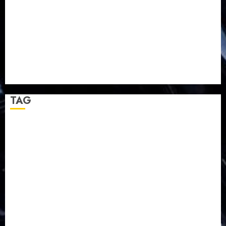
TPF HUT Sinode GKJ ke-95
Natal BKSG Kabupaten Tegal Ketaatan Dirayakan di
Tengah Tekanan Zaman
Pernikahan Samuel Kristian Adi Nugroho dan Clara
Jennifer Diteguhkan di GKAI Karangrayung
GKJ Mejasem Rayakan 25 Tahun Pendewasaan
Jemaat dan Resmikan Gedung Gereja
TAG
Balapulang
Bukit Gambangan
Calon Pendeta GKJ Slawi
FKUB
Gereja Kristen Jawa
GKJ
GKJ Brebes
GKJ Klasis Pekalongan Barat
GKJ Mejasem
GKJ Moga
GKJ Pemalang
GKJ Slawi