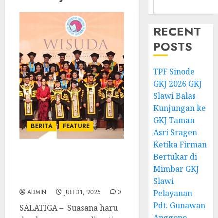
RECENT
POSTS
TPF Sinode
GKJ 2026 GKJ
Slawi Balas
Kunjungan ke
GKJ Taman
BERITA
FEATURE
Asri Sragen
Ketika Firman
Bertukar di
Jeremia dan Semangat
Mimbar GKJ
Generasi Baru di Balik
Wisuda UKSW 2025
Slawi
ADMIN
JULI 31, 2025
0
Pelayanan
Pdt. Gunawan
SALATIGA – Suasana haru
Anggono