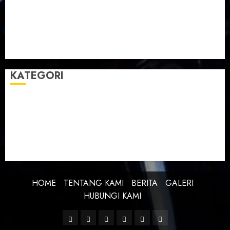
Taman Teknologi Pertanian
Tegal
Temu Raya
Toleransi
Toleransi Beragama
TTP Lebaksiu
Waduk Cacaban
Yudha Waskito
KATEGORI
BERITA
BUDAYA
FEATURE
KEBANGSAAN
KREATIVITAS
PROFIL
SEJARAH
UNCATEGORIZED
HOME
TENTANG KAMI
BERITA
GALERI
HUBUNGI KAMI
Facebook
Twitter
Linkedin
VK
Youtube
Instagram