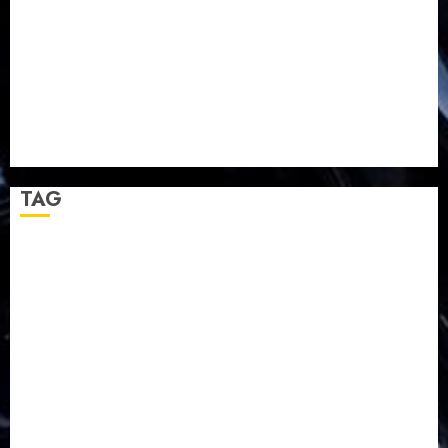
TPF HUT Sinode GKJ ke-95
Natal BKSG Kabupaten Tegal Ketaatan Dirayakan di
Tengah Tekanan Zaman
Pernikahan Samuel Kristian Adi Nugroho dan Clara
Jennifer Diteguhkan di GKAI Karangrayung
GKJ Mejasem Rayakan 25 Tahun Pendewasaan
Jemaat dan Resmikan Gedung Gereja
TAG
Balapulang
Bukit Gambangan
Calon Pendeta GKJ Slawi
FKUB
Gereja Kristen Jawa
GKJ
GKJ Brebes
GKJ Klasis Pekalongan Barat
GKJ Mejasem
GKJ Moga
GKJ Pemalang
GKJ Slawi