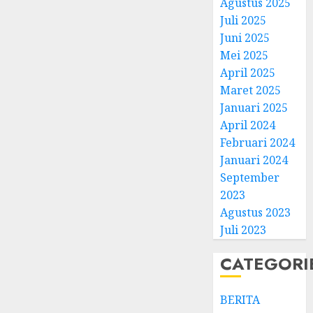
Agustus 2025
Juli 2025
Juni 2025
Mei 2025
April 2025
Natal
Maret 2025
BKSG
Januari 2025
Kabup
April 2024
Tegal
Februari 2024
Ketaat
3
Januari 2024
Diraya
September
di
Tenga
Pernik
2023
Tekan
Samue
Agustus 2023
Zaman
Kristia
Juli 2023
Adi
FEBRUARI
Nugro
4
CATEGORI
11, 2026
dan
0
Clara
BERITA
Jennife
GKJ