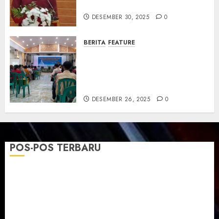
dan Resmikan Gedung Gereja
DESEMBER 30, 2025
0
BERITA
FEATURE
Natal GKJ Slawi Digelar
Sederhana Tekankan Empati
dan Pengharapan di Tengah
Krisis
DESEMBER 26, 2025
0
POS-POS TERBARU
TPF Sinode GKJ 2026 GKJ Slawi Balas Kunjungan ke
GKJ Taman Asri Sragen
Ketika Firman Bertukar di Mimbar GKJ Slawi
Pelayanan Pdt. Gunawan Anggono Samekto dalam