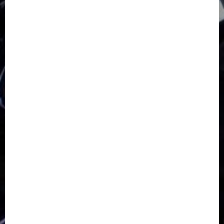
GKJ Slawi Pepanthan Prupuk
HUT
Hutan Bambu
HUT RI
Jawa Tengah
Kab. Tegal
Kabupaten Tegal
Kerukunan Umat Beragama
Klasis Pekalongan Barat
Lintas Agama
Moderasi Beragama
Moga Pemalang
Natal 2025
Paskah
pdt sugeng prihadi
Pemuda
Pepanthan Prupuk
renovasi
Renovasi Gedung Gereja
Salatiga
Sekolah Alkitab
Sekolah Alkitab Liburan
Sekolah Minggu
Sinode GKJ
Slawi