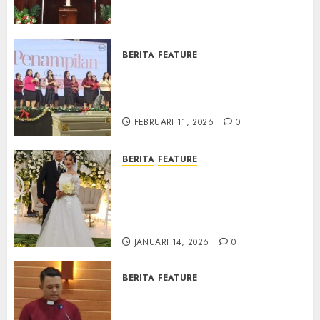
Samekto dalam TPF HUT
Sinode GKJ ke-95
FEBRUARI 11, 2026
0
BERITA
FEATURE
Natal BKSG Kabupaten Tegal
Ketaatan Dirayakan di Tengah
Tekanan Zaman
FEBRUARI 11, 2026
0
BERITA
FEATURE
Pernikahan Samuel Kristian
Adi Nugroho dan Clara
Jennifer Diteguhkan di GKAI
Karangrayung
JANUARI 14, 2026
0
BERITA
FEATURE
GKJ Mejasem Rayakan 25
Tahun Pendewasaan Jemaat