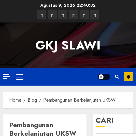
Skip
Agustus 9, 2026
22:40:33
to
Facebook
Twitter
Linkedin
VK
Youtube
Instagram
content
GKJ SLAWI
Primary
Menu
Home
Blog
Pembangunan Berkelanjutan UKSW
CARI
Pembangunan
Berkelanjutan UKSW