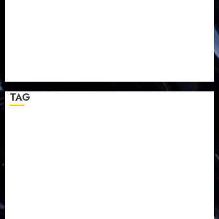
TPF HUT Sinode GKJ ke-95
Natal BKSG Kabupaten Tegal Ketaatan Dirayakan di
Tengah Tekanan Zaman
Pernikahan Samuel Kristian Adi Nugroho dan Clara
Jennifer Diteguhkan di GKAI Karangrayung
GKJ Mejasem Rayakan 25 Tahun Pendewasaan
Jemaat dan Resmikan Gedung Gereja
TAG
Balapulang
Bukit Gambangan
Calon Pendeta GKJ Slawi
FKUB
Gereja Kristen Jawa
GKJ
GKJ Brebes
GKJ Klasis Pekalongan Barat
GKJ Mejasem
GKJ Moga
GKJ Pemalang
GKJ Slawi