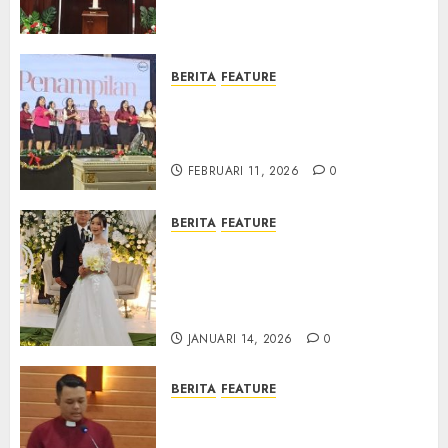
Samekto dalam TPF HUT
Sinode GKJ ke-95
FEBRUARI 11, 2026
0
BERITA
FEATURE
Natal BKSG Kabupaten Tegal
Ketaatan Dirayakan di Tengah
Tekanan Zaman
FEBRUARI 11, 2026
0
BERITA
FEATURE
Pernikahan Samuel Kristian
Adi Nugroho dan Clara
Jennifer Diteguhkan di GKAI
Karangrayung
JANUARI 14, 2026
0
BERITA
FEATURE
GKJ Mejasem Rayakan 25
Tahun Pendewasaan Jemaat