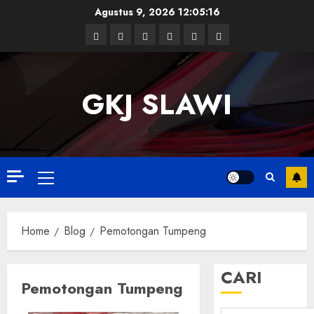
Skip
Agustus 9, 2026
12:05:17
to
Facebook
Twitter
Linkedin
VK
Youtube
Instagram
content
GKJ SLAWI
Primary
Menu
Home
Blog
Pemotongan Tumpeng
CARI
Pemotongan Tumpeng