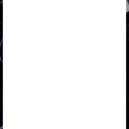
GKJ Slawi Pepanthan Prupuk
HUT
Hutan Bambu
HUT RI
Jawa Tengah
Kab. Tegal
Kabupaten Tegal
Kerukunan Umat Beragama
Klasis Pekalongan Barat
Lintas Agama
Moderasi Beragama
Moga Pemalang
Natal 2025
Paskah
pdt sugeng prihadi
Pemuda
Pepanthan Prupuk
renovasi
Renovasi Gedung Gereja
Salatiga
Sekolah Alkitab
Sekolah Alkitab Liburan
Sekolah Minggu
Sinode GKJ
Slawi