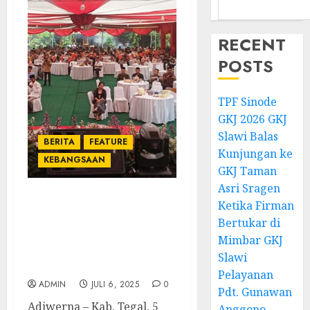
RECENT
POSTS
TPF Sinode
GKJ 2026 GKJ
Slawi Balas
BERITA
FEATURE
Kunjungan ke
KEBANGSAAN
GKJ Taman
Asri Sragen
Ketika Firman
Wakil Gubernur Jateng
Hadiri Tasyakuran dan
Bertukar di
Doa Bersama HUT Ke 79
Mimbar GKJ
Bhayangkara di Pendapa
Slawi
Ki Djaga Menggala
Pelayanan
ADMIN
JULI 6, 2025
0
Pdt. Gunawan
Adiwerna – Kab. Tegal, 5
Anggono