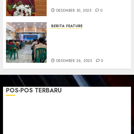
dan Resmikan Gedung Gereja
DESEMBER 30, 2025
0
BERITA
FEATURE
Natal GKJ Slawi Digelar
Sederhana Tekankan Empati
dan Pengharapan di Tengah
Krisis
DESEMBER 26, 2025
0
POS-POS TERBARU
TPF Sinode GKJ 2026 GKJ Slawi Balas Kunjungan ke
GKJ Taman Asri Sragen
Ketika Firman Bertukar di Mimbar GKJ Slawi
Pelayanan Pdt. Gunawan Anggono Samekto dalam