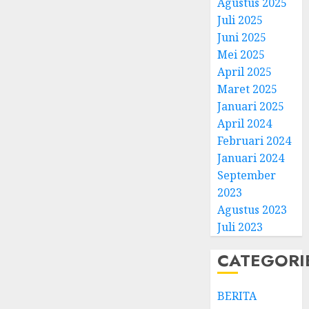
Agustus 2025
Juli 2025
Juni 2025
Mei 2025
April 2025
Natal
Maret 2025
BKSG
Januari 2025
Kabup
April 2024
Tegal
Februari 2024
Ketaat
3
Januari 2024
Diraya
September
di
Tenga
Pernik
2023
Tekan
Samue
Agustus 2023
Zaman
Kristia
Juli 2023
Adi
FEBRUARI
Nugro
4
CATEGORI
11, 2026
dan
0
Clara
BERITA
Jennife
GKJ