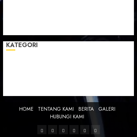
Taman Teknologi Pertanian
Tegal
Temu Raya
Toleransi
Toleransi Beragama
TTP Lebaksiu
Waduk Cacaban
Yudha Waskito
KATEGORI
BERITA
BUDAYA
FEATURE
KEBANGSAAN
KREATIVITAS
PROFIL
SEJARAH
UNCATEGORIZED
HOME
TENTANG KAMI
BERITA
GALERI
HUBUNGI KAMI
Facebook
Twitter
Linkedin
VK
Youtube
Instagram