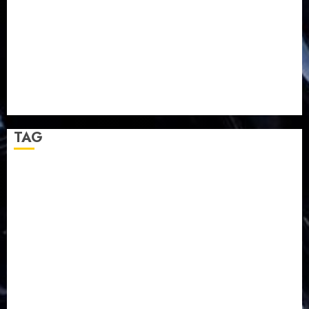
TPF HUT Sinode GKJ ke-95
Natal BKSG Kabupaten Tegal Ketaatan Dirayakan di
Tengah Tekanan Zaman
Pernikahan Samuel Kristian Adi Nugroho dan Clara
Jennifer Diteguhkan di GKAI Karangrayung
GKJ Mejasem Rayakan 25 Tahun Pendewasaan
Jemaat dan Resmikan Gedung Gereja
TAG
Balapulang
Bukit Gambangan
Calon Pendeta GKJ Slawi
FKUB
Gereja Kristen Jawa
GKJ
GKJ Brebes
GKJ Klasis Pekalongan Barat
GKJ Mejasem
GKJ Moga
GKJ Pemalang
GKJ Slawi