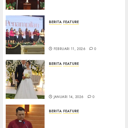
Samekto dalam TPF HUT
Sinode GKJ ke-95
FEBRUARI 11, 2026
0
BERITA
FEATURE
Natal BKSG Kabupaten Tegal
Ketaatan Dirayakan di Tengah
Tekanan Zaman
FEBRUARI 11, 2026
0
BERITA
FEATURE
Pernikahan Samuel Kristian
Adi Nugroho dan Clara
Jennifer Diteguhkan di GKAI
Karangrayung
JANUARI 14, 2026
0
BERITA
FEATURE
GKJ Mejasem Rayakan 25
Tahun Pendewasaan Jemaat