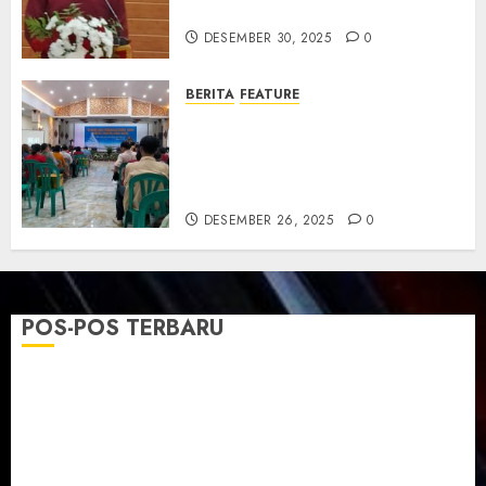
dan Resmikan Gedung Gereja
DESEMBER 30, 2025
0
BERITA
FEATURE
Natal GKJ Slawi Digelar
Sederhana Tekankan Empati
dan Pengharapan di Tengah
Krisis
DESEMBER 26, 2025
0
POS-POS TERBARU
TPF Sinode GKJ 2026 GKJ Slawi Balas Kunjungan ke
GKJ Taman Asri Sragen
Ketika Firman Bertukar di Mimbar GKJ Slawi
Pelayanan Pdt. Gunawan Anggono Samekto dalam