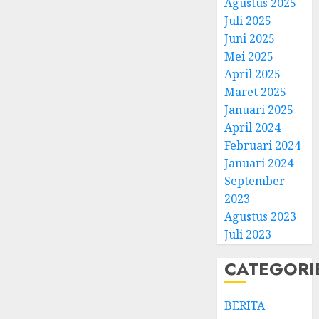
Agustus 2025
Juli 2025
Juni 2025
Mei 2025
April 2025
Natal
Maret 2025
BKSG
Januari 2025
Kabup
April 2024
Tegal
Februari 2024
Ketaat
3
Januari 2024
Diraya
September
di
Tenga
Pernik
2023
Tekan
Samue
Agustus 2023
Zaman
Kristia
Juli 2023
Adi
FEBRUARI
Nugro
4
CATEGORI
11, 2026
dan
0
Clara
BERITA
Jennife
GKJ