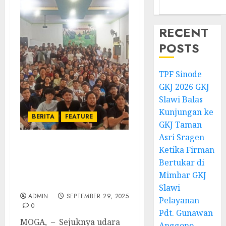
RECENT
POSTS
TPF Sinode
GKJ 2026 GKJ
Slawi Balas
Kunjungan ke
BERITA
FEATURE
GKJ Taman
Asri Sragen
Ketika Firman
Temu Raya Pemuda
Sinode GKJ Rayon 1 This
Bertukar di
is your time, ini waktumu
Mimbar GKJ
untuk berdampak
Slawi
ADMIN
SEPTEMBER 29, 2025
Pelayanan
0
Pdt. Gunawan
MOGA, – Sejuknya udara
Anggono