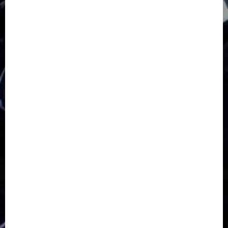
GKJ Slawi Pepanthan Prupuk
HUT
Hutan Bambu
HUT RI
Jawa Tengah
Kab. Tegal
Kabupaten Tegal
Kerukunan Umat Beragama
Klasis Pekalongan Barat
Lintas Agama
Moderasi Beragama
Moga Pemalang
Natal 2025
Paskah
pdt sugeng prihadi
Pemuda
Pepanthan Prupuk
renovasi
Renovasi Gedung Gereja
Salatiga
Sekolah Alkitab
Sekolah Alkitab Liburan
Sekolah Minggu
Sinode GKJ
Slawi