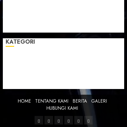
Taman Teknologi Pertanian
Tegal
Temu Raya
Toleransi
Toleransi Beragama
TTP Lebaksiu
Waduk Cacaban
Yudha Waskito
KATEGORI
BERITA
BUDAYA
FEATURE
KEBANGSAAN
KREATIVITAS
PROFIL
SEJARAH
UNCATEGORIZED
HOME
TENTANG KAMI
BERITA
GALERI
HUBUNGI KAMI
Facebook
Twitter
Linkedin
VK
Youtube
Instagram