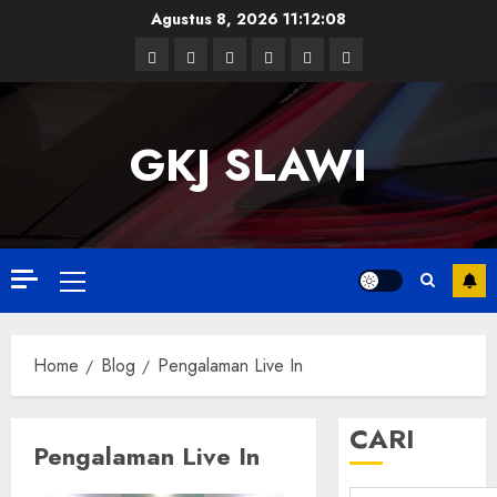
Skip
Agustus 8, 2026
11:12:09
to
Facebook
Twitter
Linkedin
VK
Youtube
Instagram
content
GKJ SLAWI
Primary
Menu
Home
Blog
Pengalaman Live In
CARI
Pengalaman Live In