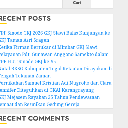
Cari
RECENT POSTS
TPF Sinode GKJ 2026 GKJ Slawi Balas Kunjungan ke
GKJ Taman Asri Sragen
Ketika Firman Bertukar di Mimbar GKJ Slawi
Pelayanan Pdt. Gunawan Anggono Samekto dalam
TPF HUT Sinode GKJ ke-95
Natal BKSG Kabupaten Tegal Ketaatan Dirayakan di
Tengah Tekanan Zaman
Pernikahan Samuel Kristian Adi Nugroho dan Clara
Jennifer Diteguhkan di GKAI Karangrayung
GKJ Mejasem Rayakan 25 Tahun Pendewasaan
Jemaat dan Resmikan Gedung Gereja
RECENT COMMENTS