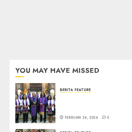
YOU MAY HAVE MISSED
BERITA
FEATURE
TPF Sinode GKJ 2026 GKJ
Slawi Balas Kunjungan ke
GKJ Taman Asri Sragen
FEBRUARI 24, 2026
0