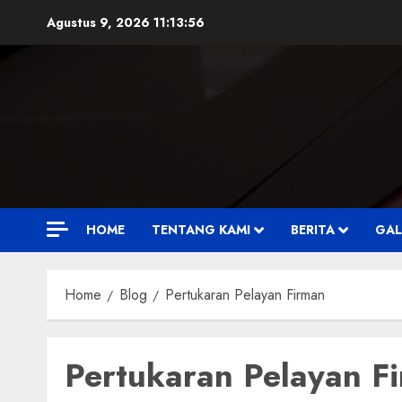
Skip
Agustus 9, 2026
11:13:57
to
content
HOME
TENTANG KAMI
BERITA
GAL
Home
Blog
Pertukaran Pelayan Firman
Pertukaran Pelayan F