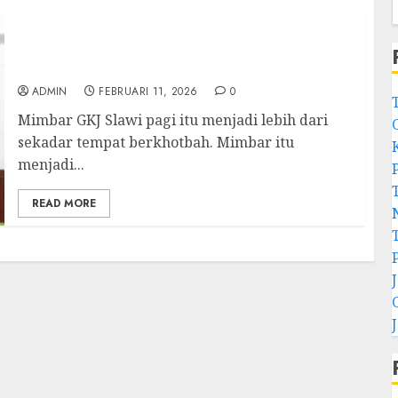
Ketika Firman Bertukar di Mimbar GKJ Slawi
Pelayanan Pdt. Gunawan Anggono Samekto
dalam TPF HUT Sinode GKJ ke-95
ADMIN
FEBRUARI 11, 2026
0
Mimbar GKJ Slawi pagi itu menjadi lebih dari
sekadar tempat berkhotbah. Mimbar itu
menjadi...
READ MORE