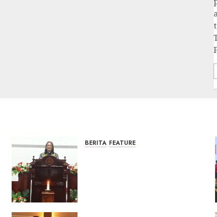
BERITA
FEATURE
Ketika Firman Bertukar di
Mimbar GKJ Slawi Pelayanan
Pdt. Gunawan Anggono
Samekto dalam TPF HUT
Sinode GKJ ke-95
FEBRUARI 11, 2026
0