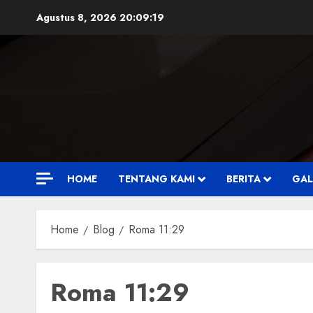
Skip
Agustus 8, 2026
20:09:20
to
content
HOME
TENTANG KAMI
BERITA
GAL
Home
Blog
Roma 11:29
Roma 11:29