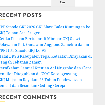
Cari
RECENT POSTS
TPF Sinode GKJ 2026 GKJ Slawi Balas Kunjungan ke
GKJ Taman Asri Sragen
Ketika Firman Bertukar di Mimbar GKJ Slawi
Pelayanan Pdt. Gunawan Anggono Samekto dalam
TPF HUT Sinode GKJ ke-95
Natal BKSG Kabupaten Tegal Ketaatan Dirayakan di
Tengah Tekanan Zaman
Pernikahan Samuel Kristian Adi Nugroho dan Clara
Jennifer Diteguhkan di GKAI Karangrayung
GKJ Mejasem Rayakan 25 Tahun Pendewasaan
Jemaat dan Resmikan Gedung Gereja
RECENT COMMENTS