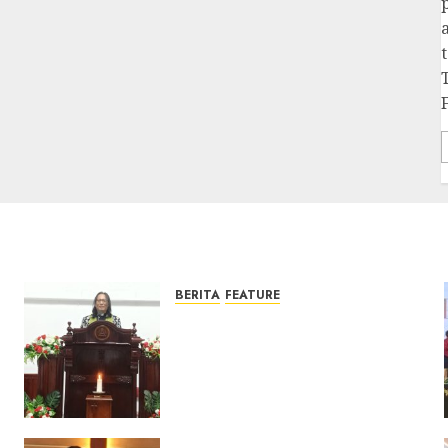
BERITA
FEATURE
Ketika Firman Bertukar di
Mimbar GKJ Slawi Pelayanan
Pdt. Gunawan Anggono
Samekto dalam TPF HUT
Sinode GKJ ke-95
FEBRUARI 11, 2026
0