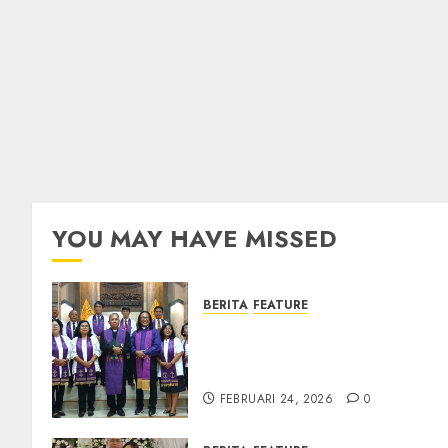
YOU MAY HAVE MISSED
BERITA
FEATURE
TPF Sinode GKJ 2026 GKJ
Slawi Balas Kunjungan ke
GKJ Taman Asri Sragen
FEBRUARI 24, 2026
0