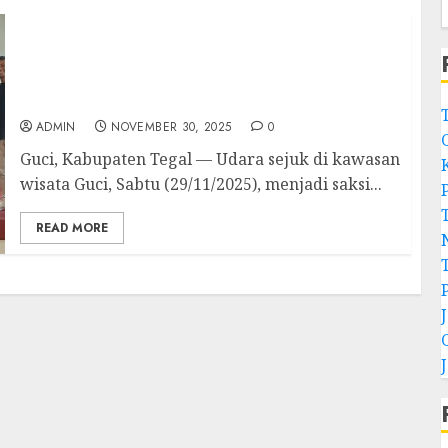
Ministry Changes, Calling Never Ends
Pertemuan Pendeta Klasis Pekalongan Barat
Ajak Renungkan Panggilan yang Tak Pernah
Usai
ADMIN
NOVEMBER 30, 2025
0
Guci, Kabupaten Tegal — Udara sejuk di kawasan
wisata Guci, Sabtu (29/11/2025), menjadi saksi...
READ MORE