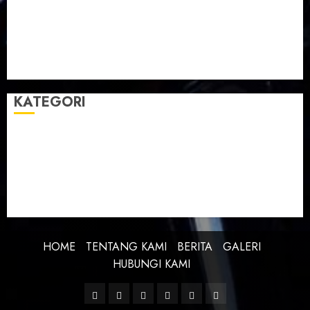
Taman Teknologi Pertanian
Tegal
Temu Raya
Toleransi
Toleransi Beragama
TTP Lebaksiu
Waduk Cacaban
Yudha Waskito
KATEGORI
BERITA
BUDAYA
FEATURE
KEBANGSAAN
KREATIVITAS
PROFIL
SEJARAH
UNCATEGORIZED
HOME
TENTANG KAMI
BERITA
GALERI
HUBUNGI KAMI
Facebook
Twitter
Linkedin
VK
Youtube
Instagram