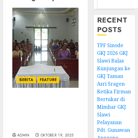
RECENT
POSTS
TPF Sinode
GKJ 2026 GKJ
Slawi Balas
Kunjungan ke
GKJ Taman
BERITA
FEATURE
Asri Sragen
Ketika Firman
Bertukar di
Jemaat GKJ Slawi
Mimbar GKJ
Pepanthan Prupuk
Rayakan Perjamuan
Slawi
Kudus dan Perjamuan
Pelayanan
Kasih
Pdt. Gunawan
ADMIN
OKTOBER 19, 2025
Anggono