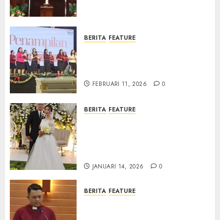
Samekto dalam TPF HUT
Sinode GKJ ke-95
FEBRUARI 11, 2026
0
BERITA
FEATURE
Natal BKSG Kabupaten Tegal
Ketaatan Dirayakan di Tengah
Tekanan Zaman
FEBRUARI 11, 2026
0
BERITA
FEATURE
Pernikahan Samuel Kristian
Adi Nugroho dan Clara
Jennifer Diteguhkan di GKAI
Karangrayung
JANUARI 14, 2026
0
BERITA
FEATURE
GKJ Mejasem Rayakan 25
Tahun Pendewasaan Jemaat