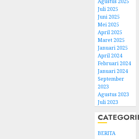
Agustus 2025
Juli 2025
Juni 2025
Mei 2025
April 2025
Natal
Maret 2025
BKSG
Januari 2025
Kabup
April 2024
Tegal
Februari 2024
Ketaat
3
Januari 2024
Diraya
September
di
Tenga
Pernik
2023
Tekan
Samue
Agustus 2023
Zaman
Kristia
Juli 2023
Adi
FEBRUARI
Nugro
4
CATEGORI
11, 2026
dan
0
Clara
BERITA
Jennife
GKJ