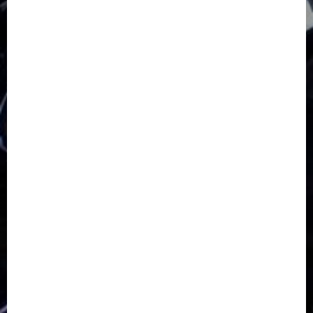
GKJ Slawi Pepanthan Prupuk
HUT
Hutan Bambu
HUT RI
Jawa Tengah
Kab. Tegal
Kabupaten Tegal
Kerukunan Umat Beragama
Klasis Pekalongan Barat
Lintas Agama
Moderasi Beragama
Moga Pemalang
Natal 2025
Paskah
pdt sugeng prihadi
Pemuda
Pepanthan Prupuk
renovasi
Renovasi Gedung Gereja
Salatiga
Sekolah Alkitab
Sekolah Alkitab Liburan
Sekolah Minggu
Sinode GKJ
Slawi