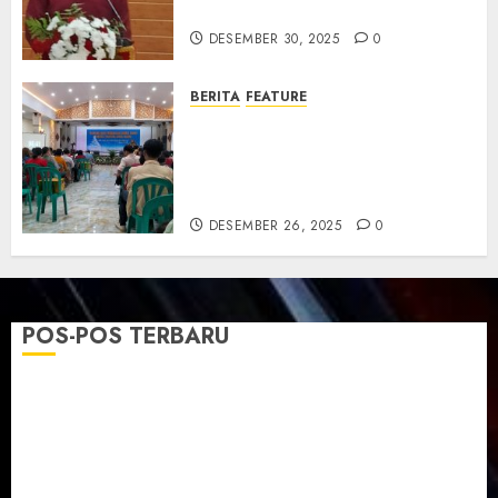
dan Resmikan Gedung Gereja
DESEMBER 30, 2025
0
BERITA
FEATURE
Natal GKJ Slawi Digelar
Sederhana Tekankan Empati
dan Pengharapan di Tengah
Krisis
DESEMBER 26, 2025
0
POS-POS TERBARU
TPF Sinode GKJ 2026 GKJ Slawi Balas Kunjungan ke
GKJ Taman Asri Sragen
Ketika Firman Bertukar di Mimbar GKJ Slawi
Pelayanan Pdt. Gunawan Anggono Samekto dalam