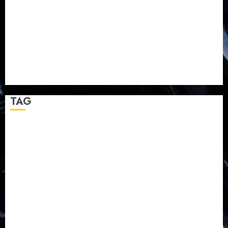
TPF HUT Sinode GKJ ke-95
Natal BKSG Kabupaten Tegal Ketaatan Dirayakan di
Tengah Tekanan Zaman
Pernikahan Samuel Kristian Adi Nugroho dan Clara
Jennifer Diteguhkan di GKAI Karangrayung
GKJ Mejasem Rayakan 25 Tahun Pendewasaan
Jemaat dan Resmikan Gedung Gereja
TAG
Balapulang
Bukit Gambangan
Calon Pendeta GKJ Slawi
FKUB
Gereja Kristen Jawa
GKJ
GKJ Brebes
GKJ Klasis Pekalongan Barat
GKJ Mejasem
GKJ Moga
GKJ Pemalang
GKJ Slawi