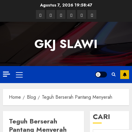
Skip
Agustus 7, 2026
19:58:48
to
Facebook
Twitter
Linkedin
VK
Youtube
Instagram
content
GKJ SLAWI
Primary
Menu
Home
Blog
Teguh Berserah Pantang Menyerah
CARI
Teguh Berserah
Pantang Menyerah