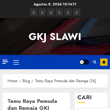
Skip
Agustus 9, 2026
10:14:12
to
Facebook
Twitter
Linkedin
VK
Youtube
Instagram
content
GKJ SLAWI
Primary
Menu
Home
Blog
Temu Raya Pemuda dan Remaja GKJ
CARI
Temu Raya Pemuda
dan Remaja GKJ