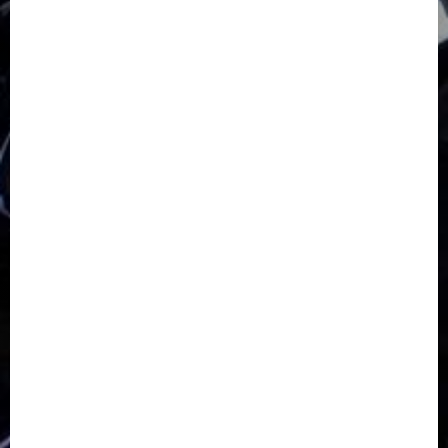
GKJ Slawi Pepanthan Prupuk
HUT
Hutan Bambu
HUT RI
Jawa Tengah
Kab. Tegal
Kabupaten Tegal
Kerukunan Umat Beragama
Klasis Pekalongan Barat
Lintas Agama
Moderasi Beragama
Moga Pemalang
Natal 2025
Paskah
pdt sugeng prihadi
Pemuda
Pepanthan Prupuk
renovasi
Renovasi Gedung Gereja
Salatiga
Sekolah Alkitab
Sekolah Alkitab Liburan
Sekolah Minggu
Sinode GKJ
Slawi