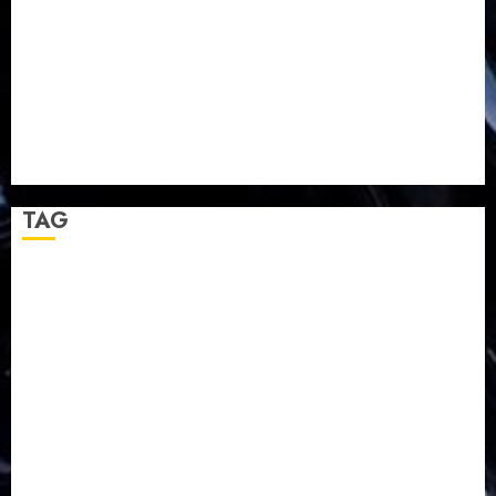
TPF HUT Sinode GKJ ke-95
Natal BKSG Kabupaten Tegal Ketaatan Dirayakan di
Tengah Tekanan Zaman
Pernikahan Samuel Kristian Adi Nugroho dan Clara
Jennifer Diteguhkan di GKAI Karangrayung
GKJ Mejasem Rayakan 25 Tahun Pendewasaan
Jemaat dan Resmikan Gedung Gereja
TAG
Balapulang
Bukit Gambangan
Calon Pendeta GKJ Slawi
FKUB
Gereja Kristen Jawa
GKJ
GKJ Brebes
GKJ Klasis Pekalongan Barat
GKJ Mejasem
GKJ Moga
GKJ Pemalang
GKJ Slawi