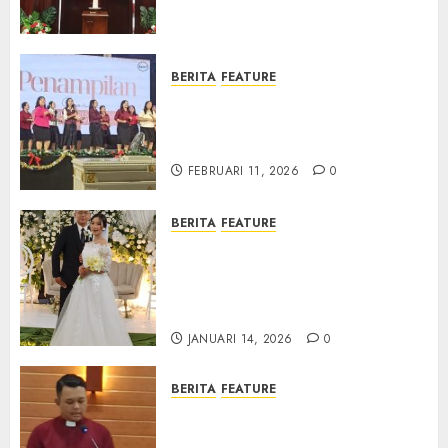
Samekto dalam TPF HUT
Sinode GKJ ke-95
FEBRUARI 11, 2026
0
BERITA
FEATURE
Natal BKSG Kabupaten Tegal
Ketaatan Dirayakan di Tengah
Tekanan Zaman
FEBRUARI 11, 2026
0
BERITA
FEATURE
Pernikahan Samuel Kristian
Adi Nugroho dan Clara
Jennifer Diteguhkan di GKAI
Karangrayung
JANUARI 14, 2026
0
BERITA
FEATURE
GKJ Mejasem Rayakan 25
Tahun Pendewasaan Jemaat