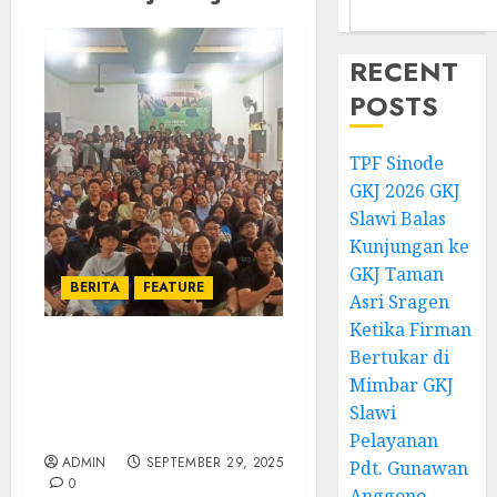
RECENT
POSTS
TPF Sinode
GKJ 2026 GKJ
Slawi Balas
Kunjungan ke
GKJ Taman
BERITA
FEATURE
Asri Sragen
Ketika Firman
Bertukar di
Temu Raya Pemuda
Mimbar GKJ
Sinode GKJ Rayon 1 This
is your time, ini waktumu
Slawi
untuk berdampak
Pelayanan
ADMIN
SEPTEMBER 29, 2025
Pdt. Gunawan
0
Anggono