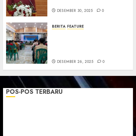
dan Resmikan Gedung Gereja
DESEMBER 30, 2025
0
BERITA
FEATURE
Natal GKJ Slawi Digelar
Sederhana Tekankan Empati
dan Pengharapan di Tengah
Krisis
DESEMBER 26, 2025
0
POS-POS TERBARU
TPF Sinode GKJ 2026 GKJ Slawi Balas Kunjungan ke
GKJ Taman Asri Sragen
Ketika Firman Bertukar di Mimbar GKJ Slawi
Pelayanan Pdt. Gunawan Anggono Samekto dalam