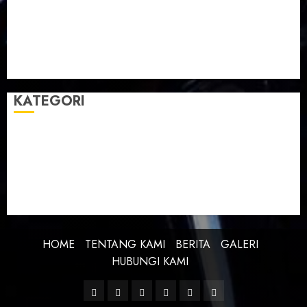
Taman Teknologi Pertanian
Tegal
Temu Raya
Toleransi
Toleransi Beragama
TTP Lebaksiu
Waduk Cacaban
Yudha Waskito
KATEGORI
BERITA
BUDAYA
FEATURE
KEBANGSAAN
KREATIVITAS
PROFIL
SEJARAH
UNCATEGORIZED
HOME
TENTANG KAMI
BERITA
GALERI
HUBUNGI KAMI
Facebook
Twitter
Linkedin
VK
Youtube
Instagram