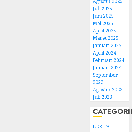
Agustus 2025
Juli 2025
Juni 2025
Mei 2025
April 2025
Natal
Maret 2025
BKSG
Januari 2025
Kabup
April 2024
Tegal
Februari 2024
Ketaat
3
Januari 2024
Diraya
September
di
Tenga
Pernik
2023
Tekan
Samue
Agustus 2023
Zaman
Kristia
Juli 2023
Adi
FEBRUARI
Nugro
4
CATEGORI
11, 2026
dan
0
Clara
BERITA
Jennife
GKJ