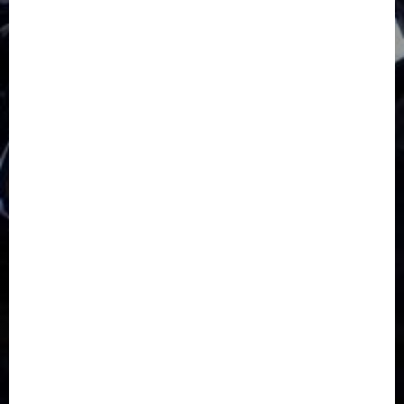
GKJ Moga
GKJ Pemalang
GKJ Slawi
GKJ Slawi Pepanthan Prupuk
HUT
Hutan Bambu
HUT RI
Jawa Tengah
Kab. Tegal
Kabupaten Tegal
Kerukunan Umat Beragama
Klasis Pekalongan Barat
Lintas Agama
Moderasi Beragama
Moga Pemalang
Natal 2025
Paskah
pdt sugeng prihadi
Pemuda
Pepanthan Prupuk
renovasi
Renovasi Gedung Gereja
Salatiga
Sekolah Alkitab
Sekolah Alkitab Liburan
Sekolah Minggu
Sinode GKJ
Slawi