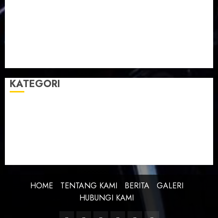
Taman Teknologi Pertanian
Tegal
Temu Raya
Toleransi
Toleransi Beragama
TTP Lebaksiu
Waduk Cacaban
Yudha Waskito
KATEGORI
BERITA
BUDAYA
FEATURE
KEBANGSAAN
KREATIVITAS
PROFIL
SEJARAH
UNCATEGORIZED
HOME
TENTANG KAMI
BERITA
GALERI
HUBUNGI KAMI