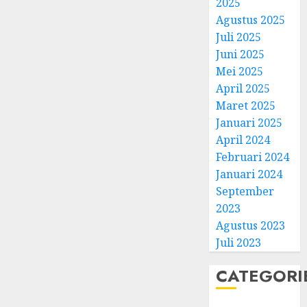
2025
Agustus 2025
Juli 2025
Juni 2025
Mei 2025
April 2025
Natal
Maret 2025
BKSG
Januari 2025
Kabup
April 2024
Tegal
Februari 2024
Ketaat
3
Januari 2024
Diraya
September
di
Tenga
Pernik
2023
Tekan
Samue
Agustus 2023
Zaman
Kristia
Juli 2023
Adi
FEBRUARI
Nugro
4
CATEGORI
11, 2026
dan
0
Clara