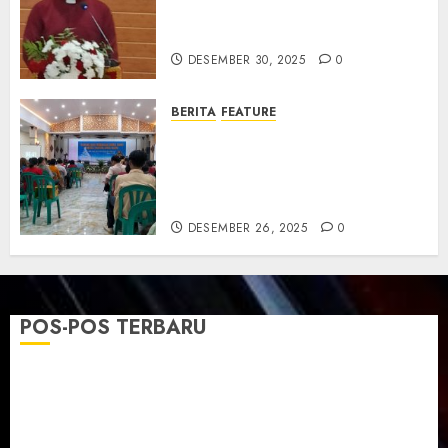
Tahun Pendewasaan Jemaat
dan Resmikan Gedung Gereja
DESEMBER 30, 2025
0
BERITA
FEATURE
Natal GKJ Slawi Digelar
Sederhana Tekankan Empati
dan Pengharapan di Tengah
Krisis
DESEMBER 26, 2025
0
POS-POS TERBARU
TPF Sinode GKJ 2026 GKJ Slawi Balas Kunjungan ke
GKJ Taman Asri Sragen
Ketika Firman Bertukar di Mimbar GKJ Slawi