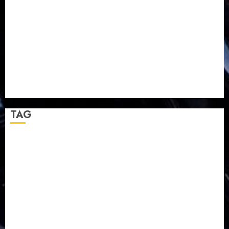
Pelayanan Pdt. Gunawan Anggono Samekto dalam
TPF HUT Sinode GKJ ke-95
Natal BKSG Kabupaten Tegal Ketaatan Dirayakan di
Tengah Tekanan Zaman
Pernikahan Samuel Kristian Adi Nugroho dan Clara
Jennifer Diteguhkan di GKAI Karangrayung
GKJ Mejasem Rayakan 25 Tahun Pendewasaan
Jemaat dan Resmikan Gedung Gereja
TAG
Balapulang
Bukit Gambangan
Calon Pendeta GKJ Slawi
FKUB
Gereja Kristen Jawa
GKJ
GKJ Brebes
GKJ Klasis Pekalongan Barat
GKJ Mejasem