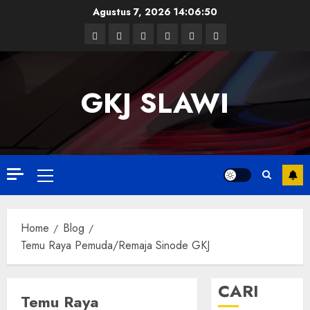
Skip
Agustus 7, 2026
14:06:51
to
Facebook
Twitter
Linkedin
VK
Youtube
Instagram
content
GKJ SLAWI
Primary
Menu
Home
Blog
Temu Raya Pemuda/Remaja Sinode GKJ
CARI
Temu Raya