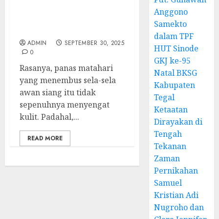
Seorang Gadis dalam
Anggono
Temu Raya Pemuda
Samekto
Sinode GKJ 2025
dalam TPF
ADMIN
SEPTEMBER 30, 2025
HUT Sinode
0
GKJ ke-95
Rasanya, panas matahari
Natal BKSG
yang menembus sela-sela
Kabupaten
awan siang itu tidak
Tegal
sepenuhnya menyengat
Ketaatan
kulit. Padahal,...
Dirayakan di
Tengah
READ MORE
Tekanan
Zaman
Pernikahan
Samuel
Kristian Adi
Nugroho dan