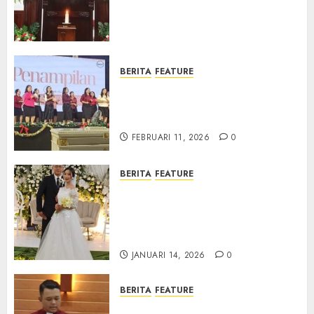
Pdt. Gunawan Anggono
Samekto dalam TPF HUT
Sinode GKJ ke-95
FEBRUARI 11, 2026
0
BERITA
FEATURE
Natal BKSG Kabupaten Tegal
Ketaatan Dirayakan di Tengah
Tekanan Zaman
FEBRUARI 11, 2026
0
BERITA
FEATURE
Pernikahan Samuel Kristian
Adi Nugroho dan Clara
Jennifer Diteguhkan di GKAI
Karangrayung
JANUARI 14, 2026
0
BERITA
FEATURE
GKJ Mejasem Rayakan 25