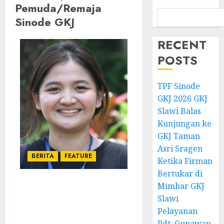
Pemuda/Remaja
Sinode GKJ
RECENT
POSTS
TPF Sinode
GKJ 2026 GKJ
Slawi Balas
Kunjungan ke
GKJ Taman
Asri Sragen
BERITA
FEATURE
Ketika Firman
Bertukar di
Mimbar GKJ
Rachel Nindyasari
Slawi
Secercah Langit Biru di
Pelayanan
Lereng Bukit
Gambangan” Refleksi
Pdt. Gunawan