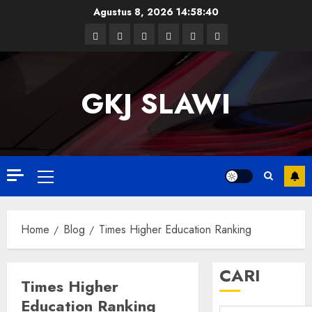
Skip
Agustus 8, 2026
14:58:40
to
Facebook
Twitter
Linkedin
VK
Youtube
Instagram
content
GKJ SLAWI
Primary
Menu
Home
Blog
Times Higher Education Ranking
CARI
Times Higher
Education Ranking