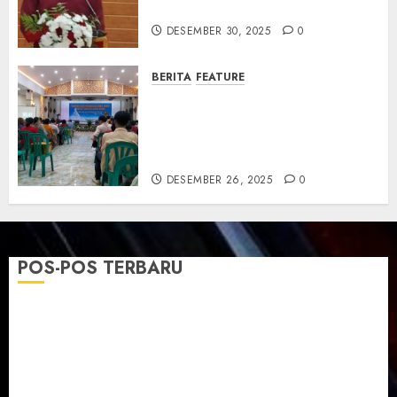
dan Resmikan Gedung Gereja
DESEMBER 30, 2025
0
BERITA
FEATURE
Natal GKJ Slawi Digelar
Sederhana Tekankan Empati
dan Pengharapan di Tengah
Krisis
DESEMBER 26, 2025
0
POS-POS TERBARU
TPF Sinode GKJ 2026 GKJ Slawi Balas Kunjungan ke
GKJ Taman Asri Sragen
Ketika Firman Bertukar di Mimbar GKJ Slawi
Pelayanan Pdt. Gunawan Anggono Samekto dalam