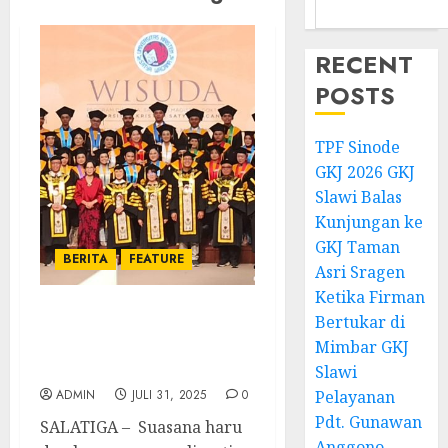
RECENT
POSTS
TPF Sinode
GKJ 2026 GKJ
Slawi Balas
Kunjungan ke
GKJ Taman
BERITA
FEATURE
Asri Sragen
Ketika Firman
Bertukar di
Jeremia dan Semangat
Mimbar GKJ
Generasi Baru di Balik
Wisuda UKSW 2025
Slawi
ADMIN
JULI 31, 2025
0
Pelayanan
Pdt. Gunawan
SALATIGA – Suasana haru
Anggono