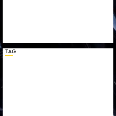
TPF HUT Sinode GKJ ke-95
Natal BKSG Kabupaten Tegal Ketaatan Dirayakan di
Tengah Tekanan Zaman
Pernikahan Samuel Kristian Adi Nugroho dan Clara
Jennifer Diteguhkan di GKAI Karangrayung
GKJ Mejasem Rayakan 25 Tahun Pendewasaan
Jemaat dan Resmikan Gedung Gereja
TAG
Balapulang
Bukit Gambangan
Calon Pendeta GKJ Slawi
FKUB
Gereja Kristen Jawa
GKJ
GKJ Brebes
GKJ Klasis Pekalongan Barat
GKJ Mejasem
GKJ Moga
GKJ Pemalang
GKJ Slawi