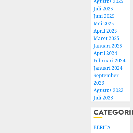
Agustus 2025
Juli 2025
Juni 2025
Mei 2025
April 2025
Natal
Maret 2025
BKSG
Januari 2025
Kabup
April 2024
Tegal
Februari 2024
Ketaat
3
Januari 2024
Diraya
September
di
Tenga
Pernik
2023
Tekan
Samue
Agustus 2023
Zaman
Kristia
Juli 2023
Adi
FEBRUARI
Nugro
4
CATEGORI
11, 2026
dan
0
Clara
BERITA
Jennife
GKJ