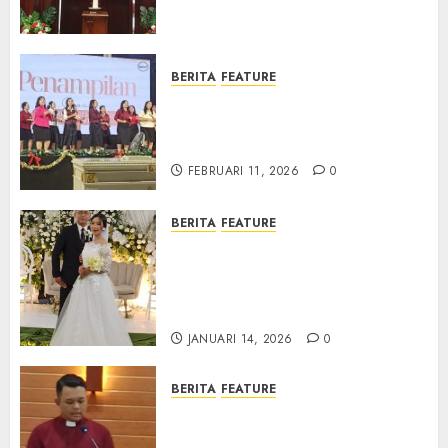
Samekto dalam TPF HUT
Sinode GKJ ke-95
FEBRUARI 11, 2026
0
BERITA
FEATURE
Natal BKSG Kabupaten Tegal
Ketaatan Dirayakan di Tengah
Tekanan Zaman
FEBRUARI 11, 2026
0
BERITA
FEATURE
Pernikahan Samuel Kristian
Adi Nugroho dan Clara
Jennifer Diteguhkan di GKAI
Karangrayung
JANUARI 14, 2026
0
BERITA
FEATURE
GKJ Mejasem Rayakan 25
Tahun Pendewasaan Jemaat