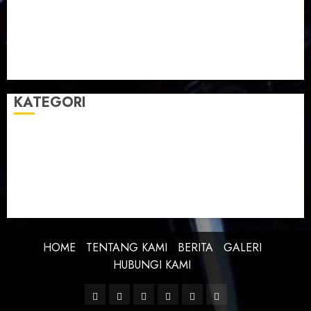
Taman Teknologi Pertanian
Tegal
Temu Raya
Toleransi
Toleransi Beragama
TTP Lebaksiu
Waduk Cacaban
Yudha Waskito
KATEGORI
BERITA
BUDAYA
FEATURE
KEBANGSAAN
KREATIVITAS
PROFIL
SEJARAH
UNCATEGORIZED
HOME
TENTANG KAMI
BERITA
GALERI
HUBUNGI KAMI
Facebook
Twitter
Linkedin
VK
Youtube
Instagram