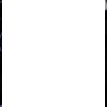
GKJ Slawi Pepanthan Prupuk
HUT
Hutan Bambu
HUT RI
Jawa Tengah
Kab. Tegal
Kabupaten Tegal
Kerukunan Umat Beragama
Klasis Pekalongan Barat
Lintas Agama
Moderasi Beragama
Moga Pemalang
Natal 2025
Paskah
pdt sugeng prihadi
Pemuda
Pepanthan Prupuk
renovasi
Renovasi Gedung Gereja
Salatiga
Sekolah Alkitab
Sekolah Alkitab Liburan
Sekolah Minggu
Sinode GKJ
Slawi