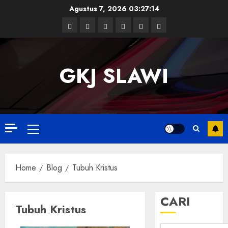
Skip
Agustus 7, 2026
03:27:14
to
Facebook
Twitter
Linkedin
VK
Youtube
Instagram
content
GKJ SLAWI
Primary
Menu
Home
Blog
Tubuh Kristus
CARI
Tubuh Kristus