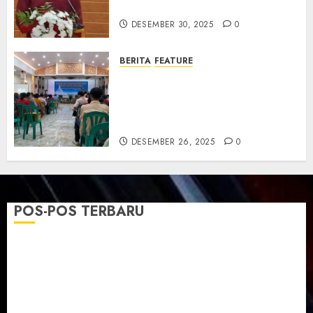
dan Resmikan Gedung Gereja
DESEMBER 30, 2025
0
BERITA
FEATURE
Natal GKJ Slawi Digelar
Sederhana Tekankan Empati
dan Pengharapan di Tengah
Krisis
DESEMBER 26, 2025
0
POS-POS TERBARU
TPF Sinode GKJ 2026 GKJ Slawi Balas Kunjungan ke
GKJ Taman Asri Sragen
Ketika Firman Bertukar di Mimbar GKJ Slawi
Pelayanan Pdt. Gunawan Anggono Samekto dalam