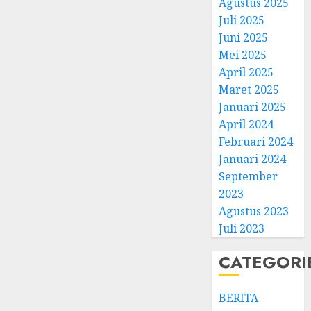
Agustus 2025
Juli 2025
Juni 2025
Mei 2025
April 2025
Natal
Maret 2025
BKSG
Januari 2025
Kabup
April 2024
Tegal
Februari 2024
Ketaat
3
Januari 2024
Diraya
September
di
Tenga
Pernik
2023
Tekan
Samue
Agustus 2023
Zaman
Kristia
Juli 2023
Adi
FEBRUARI
Nugro
4
CATEGORI
11, 2026
dan
0
Clara
BERITA
Jennife
GKJ