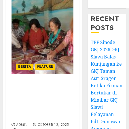
RECENT
POSTS
TPF Sinode
GKJ 2026 GKJ
Slawi Balas
Kunjungan ke
BERITA
FEATURE
GKJ Taman
Asri Sragen
Ketika Firman
Jemaat GKJ Slawi
Pepanthan Balapulang
Bertukar di
Rayakan Bulan Keluarga
Mimbar GKJ
dengan Perjamuan
Slawi
Kudus dan Perjamuan
Pelayanan
Kasih
Pdt. Gunawan
ADMIN
OKTOBER 12, 2025
Anggono