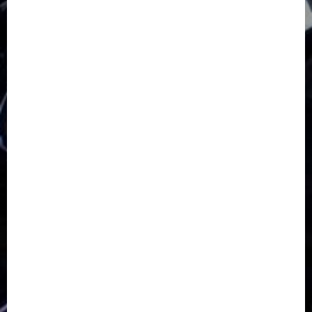
GKJ Slawi Pepanthan Prupuk
HUT
Hutan Bambu
HUT RI
Jawa Tengah
Kab. Tegal
Kabupaten Tegal
Kerukunan Umat Beragama
Klasis Pekalongan Barat
Lintas Agama
Moderasi Beragama
Moga Pemalang
Natal 2025
Paskah
pdt sugeng prihadi
Pemuda
Pepanthan Prupuk
renovasi
Renovasi Gedung Gereja
Salatiga
Sekolah Alkitab
Sekolah Alkitab Liburan
Sekolah Minggu
Sinode GKJ
Slawi