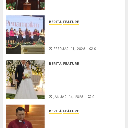
Samekto dalam TPF HUT
Sinode GKJ ke-95
FEBRUARI 11, 2026
0
BERITA
FEATURE
Natal BKSG Kabupaten Tegal
Ketaatan Dirayakan di Tengah
Tekanan Zaman
FEBRUARI 11, 2026
0
BERITA
FEATURE
Pernikahan Samuel Kristian
Adi Nugroho dan Clara
Jennifer Diteguhkan di GKAI
Karangrayung
JANUARI 14, 2026
0
BERITA
FEATURE
GKJ Mejasem Rayakan 25
Tahun Pendewasaan Jemaat