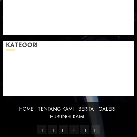
Taman Teknologi Pertanian
Tegal
Temu Raya
Toleransi
Toleransi Beragama
TTP Lebaksiu
Waduk Cacaban
Yudha Waskito
KATEGORI
BERITA
BUDAYA
FEATURE
KEBANGSAAN
KREATIVITAS
PROFIL
SEJARAH
UNCATEGORIZED
HOME
TENTANG KAMI
BERITA
GALERI
HUBUNGI KAMI
Facebook
Twitter
Linkedin
VK
Youtube
Instagram