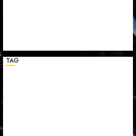
TPF HUT Sinode GKJ ke-95
Natal BKSG Kabupaten Tegal Ketaatan Dirayakan di
Tengah Tekanan Zaman
Pernikahan Samuel Kristian Adi Nugroho dan Clara
Jennifer Diteguhkan di GKAI Karangrayung
GKJ Mejasem Rayakan 25 Tahun Pendewasaan
Jemaat dan Resmikan Gedung Gereja
TAG
Balapulang
Bukit Gambangan
Calon Pendeta GKJ Slawi
FKUB
Gereja Kristen Jawa
GKJ
GKJ Brebes
GKJ Klasis Pekalongan Barat
GKJ Mejasem
GKJ Moga
GKJ Pemalang
GKJ Slawi