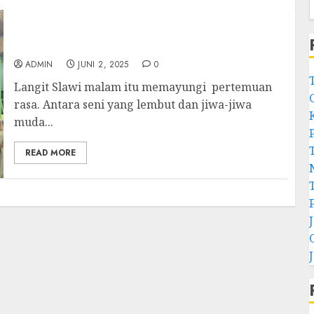
“Melukis Asa di Kanvas Waktu” Mahasiswa
UT Menari di Panggung Rasa
ADMIN
JUNI 2, 2025
0
Langit Slawi malam itu memayungi pertemuan
rasa. Antara seni yang lembut dan jiwa-jiwa
muda...
READ MORE