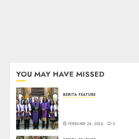
YOU MAY HAVE MISSED
BERITA
FEATURE
TPF Sinode GKJ 2026 GKJ
Slawi Balas Kunjungan ke
GKJ Taman Asri Sragen
FEBRUARI 24, 2026
0