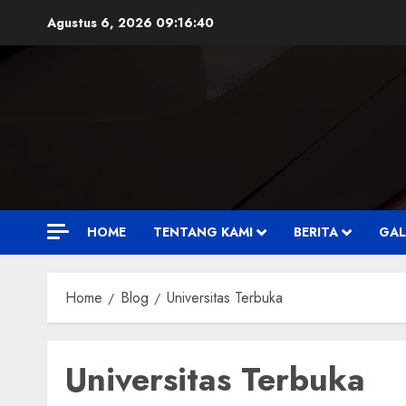
Skip
Agustus 6, 2026
09:16:42
to
content
HOME
TENTANG KAMI
BERITA
GAL
Home
Blog
Universitas Terbuka
Universitas Terbuka