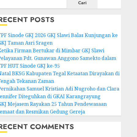
Cari
RECENT POSTS
TPF Sinode GKJ 2026 GKJ Slawi Balas Kunjungan ke
GKJ Taman Asri Sragen
Ketika Firman Bertukar di Mimbar GKJ Slawi
Pelayanan Pdt. Gunawan Anggono Samekto dalam
TPF HUT Sinode GKJ ke-95
Natal BKSG Kabupaten Tegal Ketaatan Dirayakan di
Tengah Tekanan Zaman
Pernikahan Samuel Kristian Adi Nugroho dan Clara
Jennifer Diteguhkan di GKAI Karangrayung
GKJ Mejasem Rayakan 25 Tahun Pendewasaan
Jemaat dan Resmikan Gedung Gereja
RECENT COMMENTS