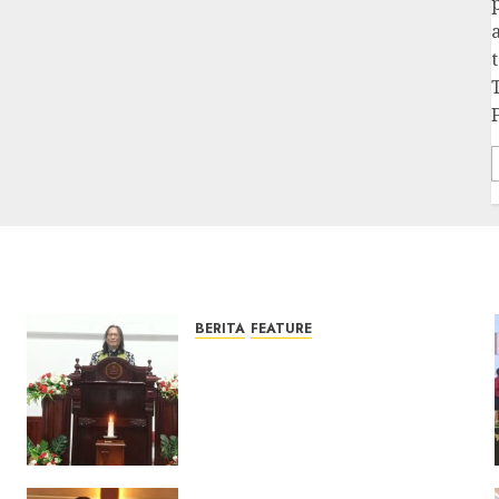
BERITA
FEATURE
Ketika Firman Bertukar di
Mimbar GKJ Slawi Pelayanan
Pdt. Gunawan Anggono
Samekto dalam TPF HUT
Sinode GKJ ke-95
FEBRUARI 11, 2026
0