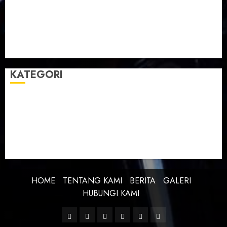
Taman Teknologi Pertanian
Tegal
Temu Raya
Toleransi
Toleransi Beragama
TTP Lebaksiu
Waduk Cacaban
Yudha Waskito
KATEGORI
BERITA
BUDAYA
FEATURE
KEBANGSAAN
KREATIVITAS
PROFIL
SEJARAH
UNCATEGORIZED
HOME
TENTANG KAMI
BERITA
GALERI
HUBUNGI KAMI
Facebook
Twitter
Linkedin
VK
Youtube
Instagram