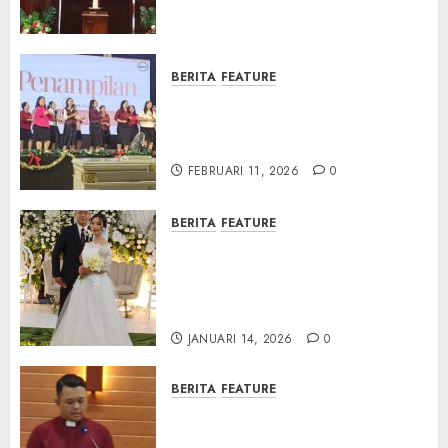
Samekto dalam TPF HUT
Sinode GKJ ke-95
FEBRUARI 11, 2026
0
BERITA
FEATURE
Natal BKSG Kabupaten Tegal
Ketaatan Dirayakan di Tengah
Tekanan Zaman
FEBRUARI 11, 2026
0
BERITA
FEATURE
Pernikahan Samuel Kristian
Adi Nugroho dan Clara
Jennifer Diteguhkan di GKAI
Karangrayung
JANUARI 14, 2026
0
BERITA
FEATURE
GKJ Mejasem Rayakan 25
Tahun Pendewasaan Jemaat