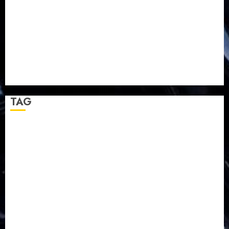
TPF HUT Sinode GKJ ke-95
Natal BKSG Kabupaten Tegal Ketaatan Dirayakan di
Tengah Tekanan Zaman
Pernikahan Samuel Kristian Adi Nugroho dan Clara
Jennifer Diteguhkan di GKAI Karangrayung
GKJ Mejasem Rayakan 25 Tahun Pendewasaan
Jemaat dan Resmikan Gedung Gereja
TAG
Balapulang
Bukit Gambangan
Calon Pendeta GKJ Slawi
FKUB
Gereja Kristen Jawa
GKJ
GKJ Brebes
GKJ Klasis Pekalongan Barat
GKJ Mejasem
GKJ Moga
GKJ Pemalang
GKJ Slawi