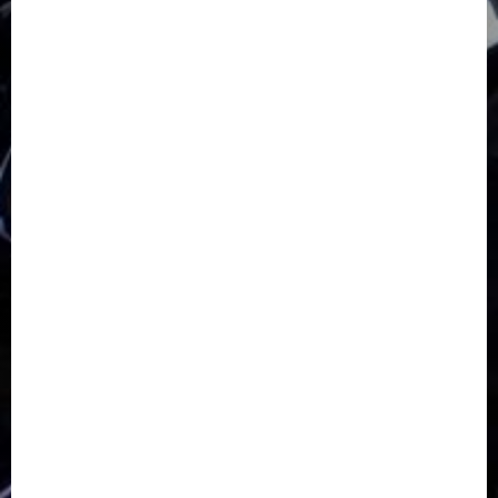
GKJ Slawi Pepanthan Prupuk
HUT
Hutan Bambu
HUT RI
Jawa Tengah
Kab. Tegal
Kabupaten Tegal
Kerukunan Umat Beragama
Klasis Pekalongan Barat
Lintas Agama
Moderasi Beragama
Moga Pemalang
Natal 2025
Paskah
pdt sugeng prihadi
Pemuda
Pepanthan Prupuk
renovasi
Renovasi Gedung Gereja
Salatiga
Sekolah Alkitab
Sekolah Alkitab Liburan
Sekolah Minggu
Sinode GKJ
Slawi