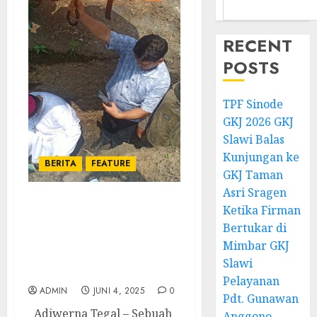
RECENT
POSTS
TPF Sinode
GKJ 2026 GKJ
Slawi Balas
Kunjungan ke
BERITA
FEATURE
GKJ Taman
Asri Sragen
Ketika Firman
Peletakkan Batu Pertama
di Stasi St. Fransiskus
Bertukar di
Xaverius Simbol
Mimbar GKJ
Kerukunan Masyarakat
Slawi
di Adiwerna
Pelayanan
ADMIN
JUNI 4, 2025
0
Pdt. Gunawan
Adiwerna Tegal – Sebuah
Anggono