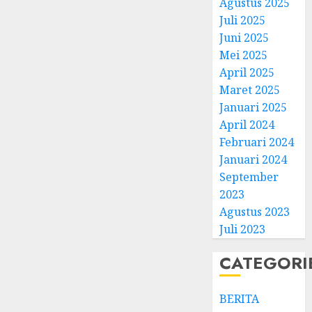
Agustus 2025
Juli 2025
Juni 2025
Mei 2025
April 2025
Natal
Maret 2025
BKSG
Januari 2025
Kabup
April 2024
Tegal
Februari 2024
Ketaat
3
Januari 2024
Diraya
September
di
Tenga
Pernik
2023
Tekan
Samue
Agustus 2023
Zaman
Kristia
Juli 2023
Adi
FEBRUARI
Nugro
4
CATEGORI
11, 2026
dan
0
Clara
BERITA
Jennife
GKJ