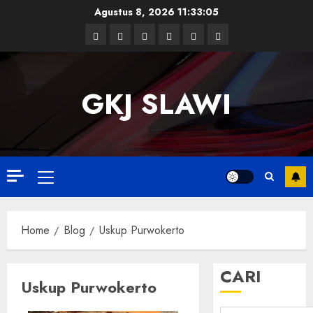
Skip
Agustus 8, 2026
11:33:06
to
Facebook
Twitter
Linkedin
VK
Youtube
Instagram
content
GKJ SLAWI
Primary
Menu
Home
Blog
Uskup Purwokerto
CARI
Uskup Purwokerto