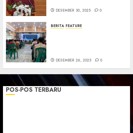
dan Resmikan Gedung Gereja
DESEMBER 30, 2025
0
BERITA
FEATURE
Natal GKJ Slawi Digelar
Sederhana Tekankan Empati
dan Pengharapan di Tengah
Krisis
DESEMBER 26, 2025
0
POS-POS TERBARU
TPF Sinode GKJ 2026 GKJ Slawi Balas Kunjungan ke
GKJ Taman Asri Sragen
Ketika Firman Bertukar di Mimbar GKJ Slawi
Pelayanan Pdt. Gunawan Anggono Samekto dalam