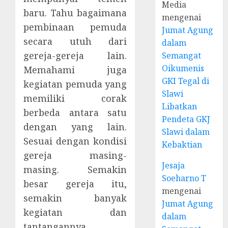
Media
baru. Tahu bagaimana
mengenai
pembinaan pemuda
Jumat Agung
secara utuh dari
dalam
gereja-gereja lain.
Semangat
Oikumenis
Memahami juga
GKI Tegal di
kegiatan pemuda yang
Slawi
memiliki corak
Libatkan
berbeda antara satu
Pendeta GKJ
dengan yang lain.
Slawi dalam
Sesuai dengan kondisi
Kebaktian
gereja masing-
Jesaja
masing. Semakin
Soeharno T
besar gereja itu,
mengenai
semakin banyak
Jumat Agung
kegiatan dan
dalam
tantangannya.