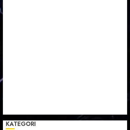
Moderasi Beragama
Moga Pemalang
Natal 2025
Paskah
pdt sugeng prihadi
Pemuda
Pepanthan Prupuk
renovasi
Renovasi Gedung Gereja
Salatiga
Sekolah Alkitab
Sekolah Alkitab Liburan
Sekolah Minggu
Sinode GKJ
Slawi
Taman Teknologi Pertanian
Tegal
Temu Raya
Toleransi
Toleransi Beragama
TTP Lebaksiu
Waduk Cacaban
Yudha Waskito
KATEGORI