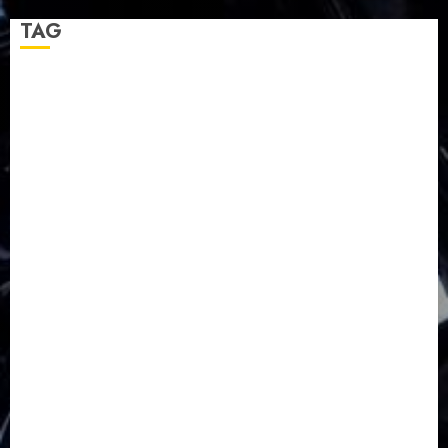
TAG
Balapulang
Bukit Gambangan
Calon Pendeta GKJ Slawi
FKUB
Gereja Kristen Jawa
GKJ
GKJ Brebes
GKJ Klasis Pekalongan Barat
GKJ Mejasem
GKJ Moga
GKJ Pemalang
GKJ Slawi
GKJ Slawi Pepanthan Prupuk
HUT
Hutan Bambu
HUT RI
Jawa Tengah
Kab. Tegal
Kabupaten Tegal
Kerukunan Umat Beragama
Klasis Pekalongan Barat
Lintas Agama