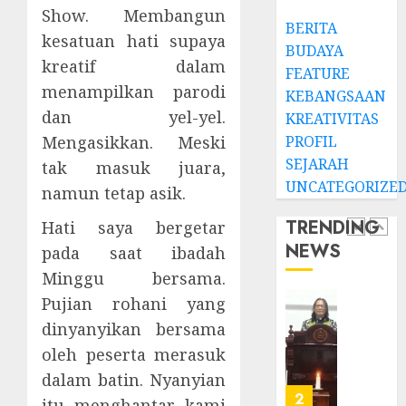
0
Clara
Show. Membangun
BERITA
Jennife
GKJ
kesatuan hati supaya
BUDAYA
Ditegu
Mejas
kreatif dalam
di
Rayak
FEATURE
GKAI
menampilkan parodi
25
KEBANGSAAN
Karan
Tahun
5
dan yel-yel.
KREATIVITAS
Pende
PROFIL
Mengasikkan. Meski
JANUARI
Jemaat
14,
SEJARAH
tak masuk juara,
2026
dan
TPF
UNCATEGORIZE
Resmi
namun tetap asik.
Sinode
0
Gedun
GKJ
TRENDING
Hati saya bergetar
Gereja
2026
NEWS
pada saat ibadah
GKJ
1
DESEMBE
Slawi
Minggu bersama.
30, 2025
Balas
Pujian rohani yang
0
Kunju
Ketika
dinyanyikan bersama
ke
Firma
GKJ
oleh peserta merasuk
Bertuk
Taman
di
dalam batin. Nyanyian
Asri
Mimba
2
itu menghantar kami