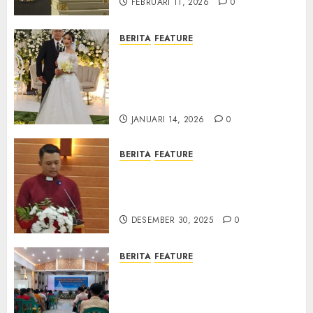
FEBRUARI 11, 2026
0
BERITA
FEATURE
Pernikahan Samuel Kristian
Adi Nugroho dan Clara
Jennifer Diteguhkan di GKAI
Karangrayung
JANUARI 14, 2026
0
BERITA
FEATURE
GKJ Mejasem Rayakan 25
Tahun Pendewasaan Jemaat
dan Resmikan Gedung Gereja
DESEMBER 30, 2025
0
BERITA
FEATURE
Natal GKJ Slawi Digelar
Sederhana Tekankan Empati
dan Pengharapan di Tengah