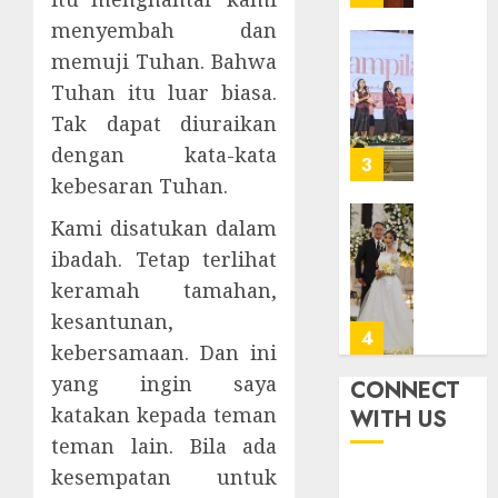
Sragen
GKJ
menyembah dan
Slawi
FEBRUARI
Pelaya
memuji Tuhan. Bahwa
Natal
24, 2026
Pdt.
BKSG
Tuhan itu luar biasa.
0
Gunaw
Kabup
Tak dapat diuraikan
Anggo
Tegal
dengan kata-kata
Samek
Ketaat
3
dalam
Diraya
kebesaran Tuhan.
TPF
di
Kami disatukan dalam
HUT
Tenga
Pernik
Sinode
Tekan
ibadah. Tetap terlihat
Samue
GKJ
Zaman
Kristia
keramah tamahan,
ke-
Adi
kesantunan,
FEBRUARI
95
Nugro
4
11, 2026
kebersamaan. Dan ini
dan
FEBRUARI
0
Clara
yang ingin saya
CONNECT
11, 2026
Jennife
GKJ
katakan kepada teman
WITH US
0
Ditegu
Mejas
teman lain. Bila ada
di
Rayak
kesempatan untuk
GKAI
25