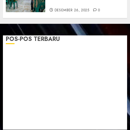
Krisis
DESEMBER 26, 2025
0
POS-POS TERBARU
TPF Sinode GKJ 2026 GKJ Slawi Balas Kunjungan ke
GKJ Taman Asri Sragen
Ketika Firman Bertukar di Mimbar GKJ Slawi
Pelayanan Pdt. Gunawan Anggono Samekto dalam
TPF HUT Sinode GKJ ke-95
Natal BKSG Kabupaten Tegal Ketaatan Dirayakan di
Tengah Tekanan Zaman
Pernikahan Samuel Kristian Adi Nugroho dan Clara
Jennifer Diteguhkan di GKAI Karangrayung
GKJ Mejasem Rayakan 25 Tahun Pendewasaan
Jemaat dan Resmikan Gedung Gereja