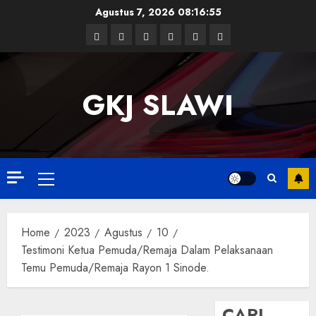
Skip
Agustus 7, 2026
08:16:55
to
Facebook
Twitter
Linkedin
VK
Youtube
Instagram
content
GKJ SLAWI
Primary
Menu
Home
2023
Agustus
10
Testimoni Ketua Pemuda/Remaja Dalam Pelaksanaan
Temu Pemuda/Remaja Rayon 1 Sinode.
CARI