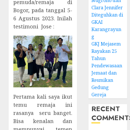
Nugroho dan
pemuda/remaja di
Clara Jennifer
Bogor, pada tanggal 5-
Diteguhkan di
6 Agustus 2023. Inilah
GKAI
testimoni Jose :
Karangrayun
g
GKJ Mejasem
Rayakan 25
Tahun
Pendewasaan
Jemaat dan
Resmikan
Gedung
Gereja
Pertama kali saya ikut
temu remaja ini
RECENT
rasanya seru banget.
COMMENT
Bisa kenalan dan
mempunyai temen