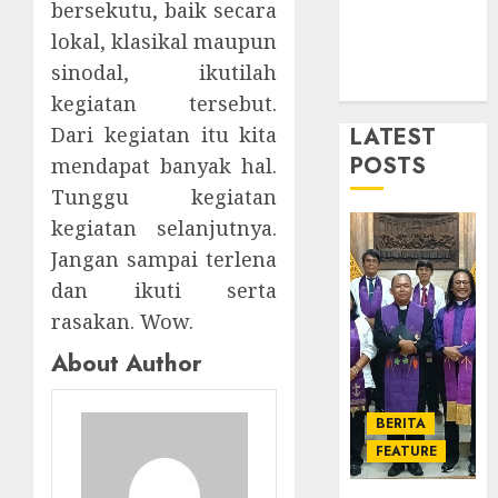
Karan
Tahun
bersekutu, baik secara
5
Pende
lokal, klasikal maupun
JANUARI
Jemaat
14,
sinodal, ikutilah
2026
dan
TPF
kegiatan tersebut.
Resmi
Sinode
0
Gedun
LATEST
GKJ
Dari kegiatan itu kita
Gereja
2026
POSTS
mendapat banyak hal.
GKJ
1
Tunggu kegiatan
DESEMBE
Slawi
30, 2025
kegiatan selanjutnya.
Balas
0
Kunju
Ketika
Jangan sampai terlena
ke
Firma
dan ikuti serta
GKJ
Bertuk
rasakan. Wow.
Taman
di
Asri
Mimba
About Author
2
Sragen
GKJ
Slawi
FEBRUARI
BERITA
Pelaya
Natal
24, 2026
FEATURE
Pdt.
BKSG
0
Gunaw
Kabup