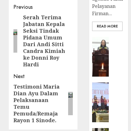
Gedun
Post
Pelayanan
Previous
Gereja
Firman...
navigation
Serah Terima
Previous
DESEMBE
30, 2025
Jabatan Kepala
post:
READ MORE
Seksi Tindak
0
Pidana Umum
BERITA
Dari Andi Sitti
FEATURE
Candra Kimiah
Ketika
ke Donni Roy
Firma
Hardi
Bertuk
di
Next
Mimba
GKJ
BERITA
Testimoni Maria
Next
Slawi
FEATURE
Dian Ayu Dalam
post:
Pelaya
Natal
Pelaksanaan
Pdt.
BKSG
Temu
Gunaw
Kabupa
Pemuda/Remaja
Anggo
Tegal
Rayon 1 Sinode.
Samek
Ketaat
dalam
Diraya
BERITA