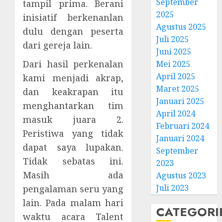
September
tampil prima. Berani
2025
inisiatif berkenanlan
Agustus 2025
dulu dengan peserta
Juli 2025
dari gereja lain.
Juni 2025
Dari hasil perkenalan
Mei 2025
April 2025
kami menjadi akrap,
Natal
Maret 2025
dan keakrapan itu
BKSG
Januari 2025
menghantarkan tim
Kabup
April 2024
Tegal
masuk juara 2.
Februari 2024
Ketaat
3
Peristiwa yang tidak
Januari 2024
Diraya
dapat saya lupakan.
September
di
Tidak sebatas ini.
Tenga
Pernik
2023
Tekan
Samue
Masih ada
Agustus 2023
Zaman
Kristia
Juli 2023
pengalaman seru yang
Adi
FEBRUARI
lain. Pada malam hari
Nugro
4
CATEGORI
11, 2026
waktu acara Talent
dan