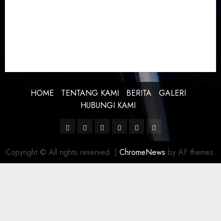
BERITA
BUDAYA
FEATURE
KEBANGSAAN
KREATIVITAS
PROFIL
SEJARAH
UNCATEGORIZED
HOME
TENTANG KAMI
BERITA
GALERI
HUBUNGI KAMI
Facebook
Twitter
Linkedin
VK
Youtube
Instagram
Copyright © All rights reserved.
|
ChromeNews
by AF themes.