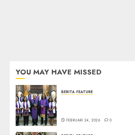
YOU MAY HAVE MISSED
BERITA
FEATURE
TPF Sinode GKJ 2026 GKJ
Slawi Balas Kunjungan ke
GKJ Taman Asri Sragen
FEBRUARI 24, 2026
0