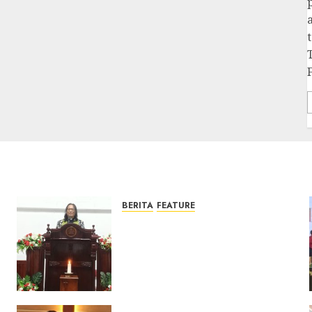
BERITA
FEATURE
Ketika Firman Bertukar di
Mimbar GKJ Slawi Pelayanan
Pdt. Gunawan Anggono
Samekto dalam TPF HUT
Sinode GKJ ke-95
FEBRUARI 11, 2026
0