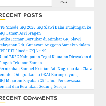
Cari
RECENT POSTS
TPF Sinode GKJ 2026 GKJ Slawi Balas Kunjungan ke
GKJ Taman Asri Sragen
Ketika Firman Bertukar di Mimbar GKJ Slawi
Pelayanan Pdt. Gunawan Anggono Samekto dalam
TPF HUT Sinode GKJ ke-95
Natal BKSG Kabupaten Tegal Ketaatan Dirayakan di
Tengah Tekanan Zaman
Pernikahan Samuel Kristian Adi Nugroho dan Clara
Jennifer Diteguhkan di GKAI Karangrayung
GKJ Mejasem Rayakan 25 Tahun Pendewasaan
Jemaat dan Resmikan Gedung Gereja
RECENT COMMENTS