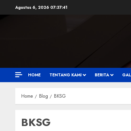
Skip
Agustus 6, 2026
07:37:42
to
content
HOME
TENTANG KAMI
BERITA
GAL
Home
Blog
BKSG
BKSG