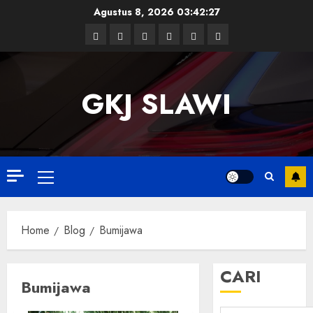
Skip
Agustus 8, 2026
03:42:28
to
Facebook
Twitter
Linkedin
VK
Youtube
Instagram
content
GKJ SLAWI
Primary
Menu
Home
Blog
Bumijawa
CARI
Bumijawa