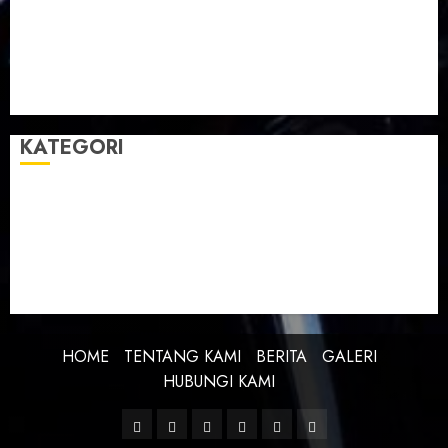
Taman Teknologi Pertanian
Tegal
Temu Raya
Toleransi
Toleransi Beragama
TTP Lebaksiu
Waduk Cacaban
Yudha Waskito
KATEGORI
BERITA
BUDAYA
FEATURE
KEBANGSAAN
KREATIVITAS
PROFIL
SEJARAH
UNCATEGORIZED
HOME
TENTANG KAMI
BERITA
GALERI
HUBUNGI KAMI
Facebook
Twitter
Linkedin
VK
Youtube
Instagram