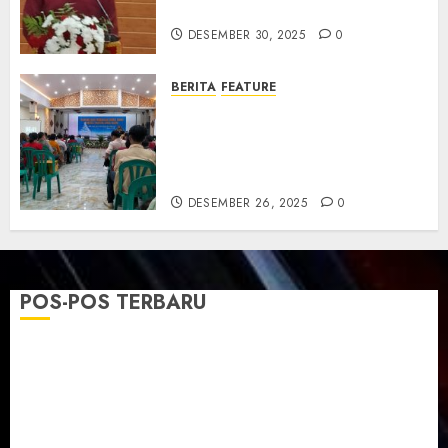
dan Resmikan Gedung Gereja
DESEMBER 30, 2025
0
BERITA
FEATURE
Natal GKJ Slawi Digelar
Sederhana Tekankan Empati
dan Pengharapan di Tengah
Krisis
DESEMBER 26, 2025
0
POS-POS TERBARU
TPF Sinode GKJ 2026 GKJ Slawi Balas Kunjungan ke
GKJ Taman Asri Sragen
Ketika Firman Bertukar di Mimbar GKJ Slawi
Pelayanan Pdt. Gunawan Anggono Samekto dalam