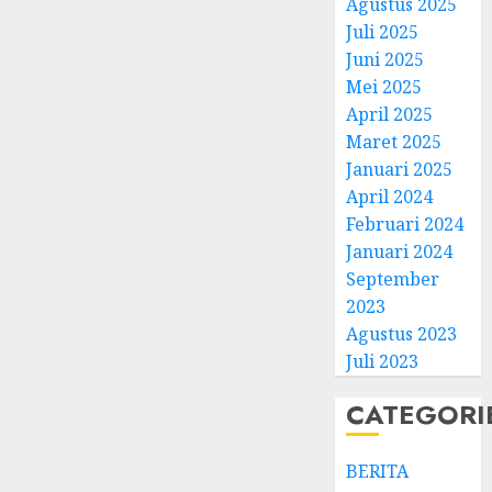
Agustus 2025
Juli 2025
Juni 2025
Mei 2025
April 2025
Natal
Maret 2025
BKSG
Januari 2025
Kabup
April 2024
Tegal
Februari 2024
Ketaat
3
Januari 2024
Diraya
September
di
Tenga
Pernik
2023
Tekan
Samue
Agustus 2023
Zaman
Kristia
Juli 2023
Adi
FEBRUARI
Nugro
4
CATEGORI
11, 2026
dan
0
Clara
BERITA
Jennife
GKJ