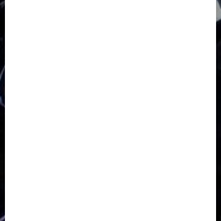
GKJ Slawi Pepanthan Prupuk
HUT
Hutan Bambu
HUT RI
Jawa Tengah
Kab. Tegal
Kabupaten Tegal
Kerukunan Umat Beragama
Klasis Pekalongan Barat
Lintas Agama
Moderasi Beragama
Moga Pemalang
Natal 2025
Paskah
pdt sugeng prihadi
Pemuda
Pepanthan Prupuk
renovasi
Renovasi Gedung Gereja
Salatiga
Sekolah Alkitab
Sekolah Alkitab Liburan
Sekolah Minggu
Sinode GKJ
Slawi