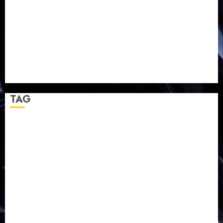
TPF HUT Sinode GKJ ke-95
Natal BKSG Kabupaten Tegal Ketaatan Dirayakan di
Tengah Tekanan Zaman
Pernikahan Samuel Kristian Adi Nugroho dan Clara
Jennifer Diteguhkan di GKAI Karangrayung
GKJ Mejasem Rayakan 25 Tahun Pendewasaan
Jemaat dan Resmikan Gedung Gereja
TAG
Balapulang
Bukit Gambangan
Calon Pendeta GKJ Slawi
FKUB
Gereja Kristen Jawa
GKJ
GKJ Brebes
GKJ Klasis Pekalongan Barat
GKJ Mejasem
GKJ Moga
GKJ Pemalang
GKJ Slawi