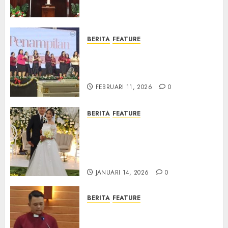
Samekto dalam TPF HUT
Sinode GKJ ke-95
FEBRUARI 11, 2026
0
BERITA
FEATURE
Natal BKSG Kabupaten Tegal
Ketaatan Dirayakan di Tengah
Tekanan Zaman
FEBRUARI 11, 2026
0
BERITA
FEATURE
Pernikahan Samuel Kristian
Adi Nugroho dan Clara
Jennifer Diteguhkan di GKAI
Karangrayung
JANUARI 14, 2026
0
BERITA
FEATURE
GKJ Mejasem Rayakan 25
Tahun Pendewasaan Jemaat