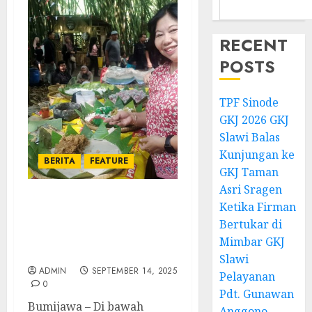
RECENT
POSTS
TPF Sinode
GKJ 2026 GKJ
Slawi Balas
Kunjungan ke
BERITA
FEATURE
GKJ Taman
Asri Sragen
Ketika Firman
Pasar Slumpring
Menyantap Jajanan Pasar
Bertukar di
di Teduhnya Hutan
Mimbar GKJ
Bambu Cempaka
Slawi
ADMIN
SEPTEMBER 14, 2025
Pelayanan
0
Pdt. Gunawan
Bumijawa – Di bawah
Anggono