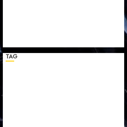
TPF HUT Sinode GKJ ke-95
Natal BKSG Kabupaten Tegal Ketaatan Dirayakan di
Tengah Tekanan Zaman
Pernikahan Samuel Kristian Adi Nugroho dan Clara
Jennifer Diteguhkan di GKAI Karangrayung
GKJ Mejasem Rayakan 25 Tahun Pendewasaan
Jemaat dan Resmikan Gedung Gereja
TAG
Balapulang
Bukit Gambangan
Calon Pendeta GKJ Slawi
FKUB
Gereja Kristen Jawa
GKJ
GKJ Brebes
GKJ Klasis Pekalongan Barat
GKJ Mejasem
GKJ Moga
GKJ Pemalang
GKJ Slawi