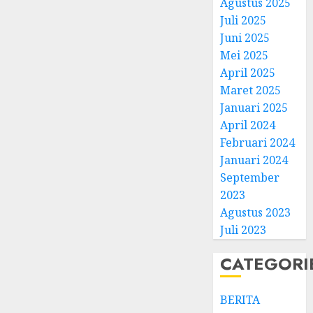
Agustus 2025
Juli 2025
Juni 2025
Mei 2025
April 2025
Natal
Maret 2025
BKSG
Januari 2025
Kabup
April 2024
Tegal
Februari 2024
Ketaat
3
Januari 2024
Diraya
September
di
Tenga
Pernik
2023
Tekan
Samue
Agustus 2023
Zaman
Kristia
Juli 2023
Adi
FEBRUARI
Nugro
4
CATEGORI
11, 2026
dan
0
Clara
BERITA
Jennife
GKJ