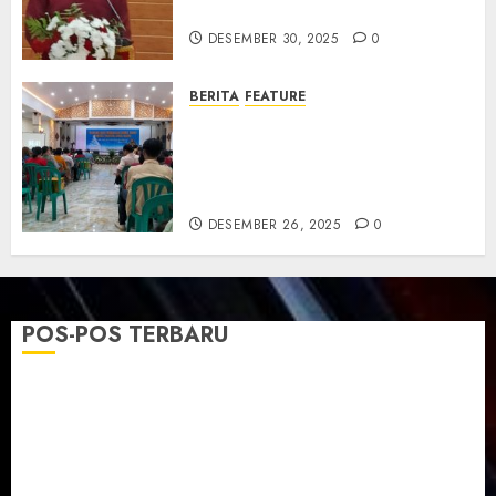
dan Resmikan Gedung Gereja
DESEMBER 30, 2025
0
BERITA
FEATURE
Natal GKJ Slawi Digelar
Sederhana Tekankan Empati
dan Pengharapan di Tengah
Krisis
DESEMBER 26, 2025
0
POS-POS TERBARU
TPF Sinode GKJ 2026 GKJ Slawi Balas Kunjungan ke
GKJ Taman Asri Sragen
Ketika Firman Bertukar di Mimbar GKJ Slawi
Pelayanan Pdt. Gunawan Anggono Samekto dalam