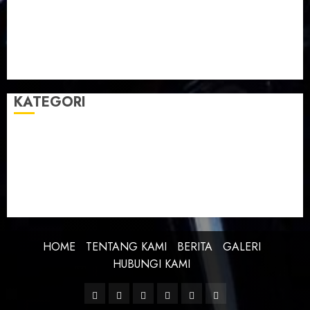
Taman Teknologi Pertanian
Tegal
Temu Raya
Toleransi
Toleransi Beragama
TTP Lebaksiu
Waduk Cacaban
Yudha Waskito
KATEGORI
BERITA
BUDAYA
FEATURE
KEBANGSAAN
KREATIVITAS
PROFIL
SEJARAH
UNCATEGORIZED
HOME
TENTANG KAMI
BERITA
GALERI
HUBUNGI KAMI
Facebook
Twitter
Linkedin
VK
Youtube
Instagram