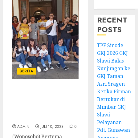
RECENT
POSTS
TPF Sinode
GKJ 2026 GKJ
Slawi Balas
Kunjungan ke
BERITA
GKJ Taman
Asri Sragen
Ketika Firman
Tantangan Pelayanan
Pendeta Semakin
Bertukar di
Komplek Klasis
Mimbar GKJ
Pekalongan Barat
Slawi
adakan Pependaga
Pelayanan
ADMIN
JULI 10, 2023
0
Pdt. Gunawan
(Wonosobo) Bertema
Anggono