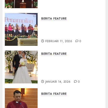
Samekto dalam TPF HUT
Sinode GKJ ke-95
FEBRUARI 11, 2026
0
BERITA
FEATURE
Natal BKSG Kabupaten Tegal
Ketaatan Dirayakan di Tengah
Tekanan Zaman
FEBRUARI 11, 2026
0
BERITA
FEATURE
Pernikahan Samuel Kristian
Adi Nugroho dan Clara
Jennifer Diteguhkan di GKAI
Karangrayung
JANUARI 14, 2026
0
BERITA
FEATURE
GKJ Mejasem Rayakan 25
Tahun Pendewasaan Jemaat