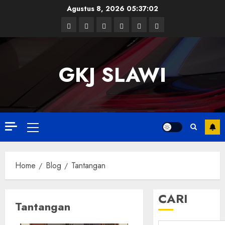
Skip
Agustus 8, 2026
05:37:03
to
Facebook
Twitter
Linkedin
VK
Youtube
Instagram
content
GKJ SLAWI
Primary
Menu
Home
Blog
Tantangan
CARI
Tantangan