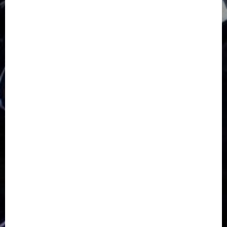
GKJ Slawi Pepanthan Prupuk
HUT
Hutan Bambu
HUT RI
Jawa Tengah
Kab. Tegal
Kabupaten Tegal
Kerukunan Umat Beragama
Klasis Pekalongan Barat
Lintas Agama
Moderasi Beragama
Moga Pemalang
Natal 2025
Paskah
pdt sugeng prihadi
Pemuda
Pepanthan Prupuk
renovasi
Renovasi Gedung Gereja
Salatiga
Sekolah Alkitab
Sekolah Alkitab Liburan
Sekolah Minggu
Sinode GKJ
Slawi